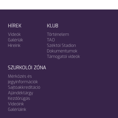
HÍREK
KLUB
Videók
Történelem
Galériák
TAO
Híreink
Széktói Stadion
Dokumentumok
Támogatói videók
SZURKOLÓI ZÓNA
Mérkőzés és
jegyinformációk
Sajtóakkreditáció
Ajándéktárgy
Kezdőrúgás
Videóink
Galériáink