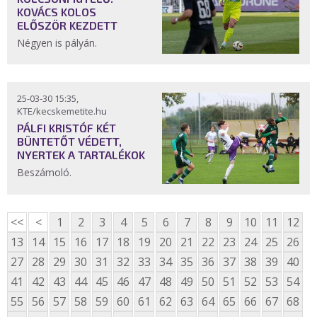
KOVÁCS KOLOS
ELŐSZÖR KEZDETT
Négyen is pályán.
25-03-30 15:35,
KTE/kecskemetite.hu
PÁLFI KRISTÓF KÉT
BÜNTETŐT VÉDETT,
NYERTEK A TARTALÉKOK
Beszámoló.
<<
<
1
2
3
4
5
6
7
8
9
10
11
12
13
14
15
16
17
18
19
20
21
22
23
24
25
26
27
28
29
30
31
32
33
34
35
36
37
38
39
40
41
42
43
44
45
46
47
48
49
50
51
52
53
54
55
56
57
58
59
60
61
62
63
64
65
66
67
68