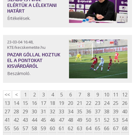
ELÉRTÜK A LÉLEKTANI
HATÁRT
Értékelések.
23-03-04 16:48,
KTE/kecskemetite.hu
PAZAR GÓLLAL HOZTUK
EL A PONTOKAT
KISVÁRDÁRÓL
Beszámoló.
<<
<
1
2
3
4
5
6
7
8
9
10
11
12
13
14
15
16
17
18
19
20
21
22
23
24
25
26
27
28
29
30
31
32
33
34
35
36
37
38
39
40
41
42
43
44
45
46
47
48
49
50
51
52
53
54
55
56
57
58
59
60
61
62
63
64
65
66
67
68