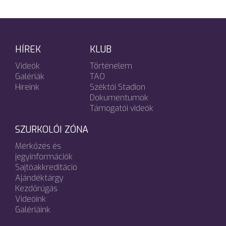
HÍREK
KLUB
Videók
Történelem
Galériák
TAO
Híreink
Széktói Stadion
Dokumentumok
Támogatói videók
SZURKOLÓI ZÓNA
Mérkőzés és
jegyinformációk
Sajtóakkreditáció
Ajándéktárgy
Kezdőrúgás
Videóink
Galériáink