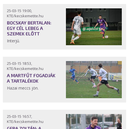
25-03-15 19:00,
KTE/kecskemetite.hu
BOCSKAY BERTALAN:
EGY CÉL LEBEG A
SZEMEK ELŐTT
Interjú.
25-03-15 18:53,
KTE/kecskemetite.hu
A MARTFŰT FOGADJÁK
A TARTALÉKOK
Hazai meccs jön.
25-03-15 16:57,
KTE/kecskemetite.hu
GERA ZOLTÁN: A