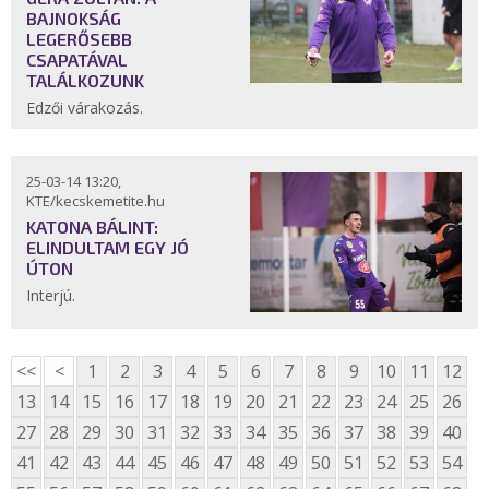
BAJNOKSÁG
LEGERŐSEBB
CSAPATÁVAL
TALÁLKOZUNK
Edzői várakozás.
25-03-14 13:20,
KTE/kecskemetite.hu
KATONA BÁLINT:
ELINDULTAM EGY JÓ
ÚTON
Interjú.
<<
<
1
2
3
4
5
6
7
8
9
10
11
12
13
14
15
16
17
18
19
20
21
22
23
24
25
26
27
28
29
30
31
32
33
34
35
36
37
38
39
40
41
42
43
44
45
46
47
48
49
50
51
52
53
54