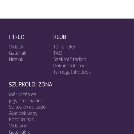
HÍREK
KLUB
Videók
Történelem
Galériák
TAO
Híreink
Széktói Stadion
Dokumentumok
Támogatói videók
SZURKOLÓI ZÓNA
Mérkőzés és
jegyinformációk
Sajtóakkreditáció
Ajándéktárgy
Kezdőrúgás
Videóink
Galériáink