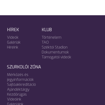
HÍREK
KLUB
Videók
Történelem
Galériák
TAO
Híreink
Széktói Stadion
Dokumentumok
Támogatói videók
SZURKOLÓI ZÓNA
Mérkőzés és
jegyinformációk
Sajtóakkreditáció
Ajándéktárgy
Kezdőrúgás
Videóink
Galériáink