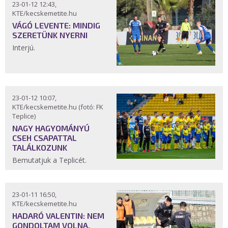
23-01-12 12:43,
KTE/kecskemetite.hu
VÁGÓ LEVENTE: MINDIG
SZERETÜNK NYERNI
Interjú.
23-01-12 10:07,
KTE/kecskemetite.hu (fotó: FK
Teplice)
NAGY HAGYOMÁNYÚ
CSEH CSAPATTAL
TALÁLKOZUNK
Bemutatjuk a Teplicét.
23-01-11 16:50,
KTE/kecskemetite.hu
HADARÓ VALENTIN: NEM
GONDOLTAM VOLNA,