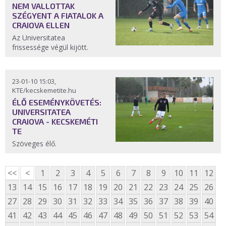
NEM VALLOTTAK
SZÉGYENT A FIATALOK A
CRAIOVA ELLEN
Az Universitatea
frissessége végül kijött.
23-01-10 15:03,
KTE/kecskemetite.hu
ÉLŐ ESEMÉNYKÖVETÉS:
UNIVERSITATEA
CRAIOVA - KECSKEMÉTI
TE
Szöveges élő.
<<
<
1
2
3
4
5
6
7
8
9
10
11
12
13
14
15
16
17
18
19
20
21
22
23
24
25
26
27
28
29
30
31
32
33
34
35
36
37
38
39
40
41
42
43
44
45
46
47
48
49
50
51
52
53
54