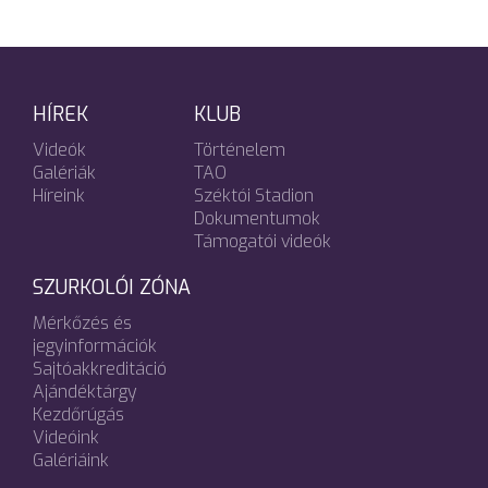
HÍREK
KLUB
Videók
Történelem
Galériák
TAO
Híreink
Széktói Stadion
Dokumentumok
Támogatói videók
SZURKOLÓI ZÓNA
Mérkőzés és
jegyinformációk
Sajtóakkreditáció
Ajándéktárgy
Kezdőrúgás
Videóink
Galériáink