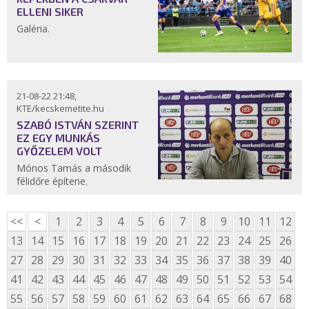
ELLENI SIKER
Galéria.
21-08-22 21:48,
KTE/kecskemetite.hu
SZABÓ ISTVÁN SZERINT
EZ EGY MUNKÁS
GYŐZELEM VOLT
Mónos Tamás a második
félidőre építene.
<<
<
1
2
3
4
5
6
7
8
9
10
11
12
13
14
15
16
17
18
19
20
21
22
23
24
25
26
27
28
29
30
31
32
33
34
35
36
37
38
39
40
41
42
43
44
45
46
47
48
49
50
51
52
53
54
55
56
57
58
59
60
61
62
63
64
65
66
67
68