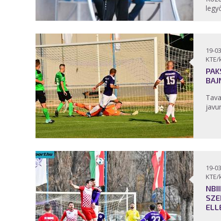
legy
19-03
KTE/
PAK
BAJ
Tava
javu
19-03
KTE/
NBII
SZE
ELL