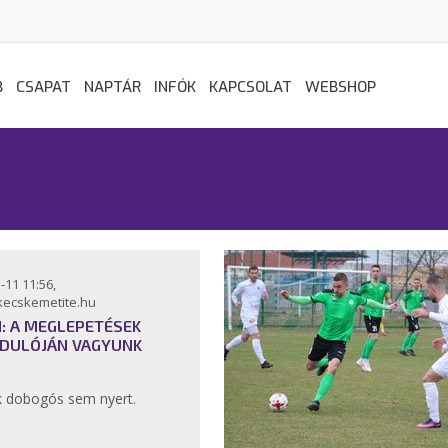
B
CSAPAT
NAPTÁR
INFÓK
KAPCSOLAT
WEBSHOP
-11 11:56,
kecskemetite.hu
II: A MEGLEPETÉSEK
DULÓJÁN VAGYUNK
k dobogós sem nyert.