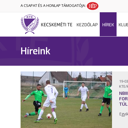
A CSAPAT ÉS A HONLAP TÁMOGATÓJA:
KEZDŐLAP
HÍREK
KLU
Híreink
19-03
KTE/
NBI
FOR
TÚL
Egyi