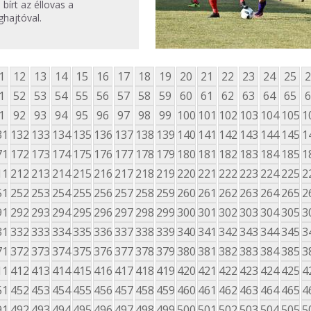
bírt az éllovas a
ghajtóval.
1
12
13
14
15
16
17
18
19
20
21
22
23
24
25
2
1
52
53
54
55
56
57
58
59
60
61
62
63
64
65
6
1
92
93
94
95
96
97
98
99
100
101
102
103
104
105
1
31
132
133
134
135
136
137
138
139
140
141
142
143
144
145
1
71
172
173
174
175
176
177
178
179
180
181
182
183
184
185
1
11
212
213
214
215
216
217
218
219
220
221
222
223
224
225
2
51
252
253
254
255
256
257
258
259
260
261
262
263
264
265
2
91
292
293
294
295
296
297
298
299
300
301
302
303
304
305
3
31
332
333
334
335
336
337
338
339
340
341
342
343
344
345
3
71
372
373
374
375
376
377
378
379
380
381
382
383
384
385
3
11
412
413
414
415
416
417
418
419
420
421
422
423
424
425
4
51
452
453
454
455
456
457
458
459
460
461
462
463
464
465
4
91
492
493
494
495
496
497
498
499
500
501
502
503
504
505
5