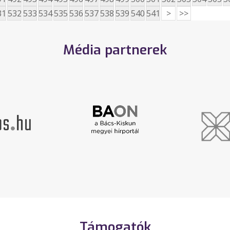
31
532
533
534
535
536
537
538
539
540
541
>
>>
Média partnerek
Támogatók