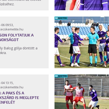
őzéséhez.
-06 09:53,
kecskemetite.hu
SON FOLYTATJUK A
NOKSÁGOT
ly Balog gólja döntött a
nkra.
-04 13:15,
kecskemetite.hu
I: A PAKS ÉS A
KSZÁRD IS MEGLEPTE
ENFELÉT