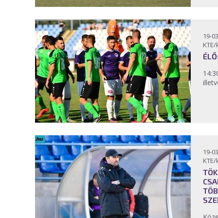
19-03
KTE/
ÉLŐ:
14:3
ille
19-03
KTE/
TÖK
CSA
TÖB
SZE
Közel