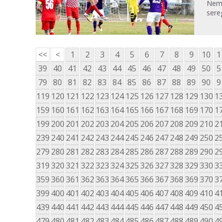
Nem 
sere
<<
<
1
2
3
4
5
6
7
8
9
10
1
39
40
41
42
43
44
45
46
47
48
49
50
5
79
80
81
82
83
84
85
86
87
88
89
90
9
119
120
121
122
123
124
125
126
127
128
129
130
1
159
160
161
162
163
164
165
166
167
168
169
170
1
199
200
201
202
203
204
205
206
207
208
209
210
2
239
240
241
242
243
244
245
246
247
248
249
250
2
279
280
281
282
283
284
285
286
287
288
289
290
2
319
320
321
322
323
324
325
326
327
328
329
330
3
359
360
361
362
363
364
365
366
367
368
369
370
3
399
400
401
402
403
404
405
406
407
408
409
410
4
439
440
441
442
443
444
445
446
447
448
449
450
4
479
480
481
482
483
484
485
486
487
488
489
490
4