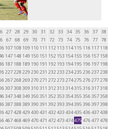
6
27
28
29
30
31
32
33
34
35
36
37
38
6
67
68
69
70
71
72
73
74
75
76
77
78
06
107
108
109
110
111
112
113
114
115
116
117
118
46
147
148
149
150
151
152
153
154
155
156
157
158
86
187
188
189
190
191
192
193
194
195
196
197
198
26
227
228
229
230
231
232
233
234
235
236
237
238
66
267
268
269
270
271
272
273
274
275
276
277
278
06
307
308
309
310
311
312
313
314
315
316
317
318
46
347
348
349
350
351
352
353
354
355
356
357
358
86
387
388
389
390
391
392
393
394
395
396
397
398
26
427
428
429
430
431
432
433
434
435
436
437
438
66
467
468
469
470
471
472
473
474
475
476
477
478
06
507
508
509
510
511
512
513
514
515
516
517
518