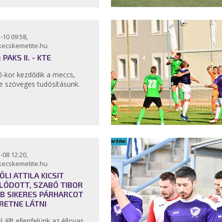
-10 09:58,
kecskemetite.hu
 PAKS II. - KTE
0-kor kezdődik a meccs,
tve szöveges tudósításunk.
-08 12:20,
kecskemetite.hu
ÖLI ATTILA KICSIT
LÓDOTT, SZABÓ TIBOR
B SIKERES PÁRHARCOT
RETNE LÁTNI
 állt ellenfelünk az éllovas