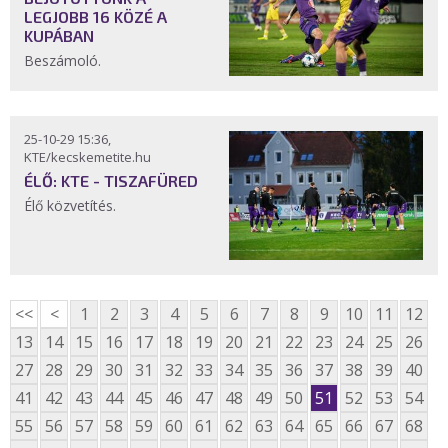
LEGJOBB 16 KÖZÉ A
KUPÁBAN
Beszámoló.
25-10-29 15:36,
KTE/kecskemetite.hu
ÉLŐ: KTE - TISZAFÜRED
Élő közvetítés.
<<
<
1
2
3
4
5
6
7
8
9
10
11
12
13
14
15
16
17
18
19
20
21
22
23
24
25
26
27
28
29
30
31
32
33
34
35
36
37
38
39
40
41
42
43
44
45
46
47
48
49
50
51
52
53
54
55
56
57
58
59
60
61
62
63
64
65
66
67
68