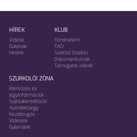
HÍREK
KLUB
Videók
Történelem
Galériák
TAO
Híreink
Széktói Stadion
Dokumentumok
Támogatói videók
SZURKOLÓI ZÓNA
Mérkőzés és
jegyinformációk
Sajtóakkreditáció
Ajándéktárgy
Kezdőrúgás
Videóink
Galériáink