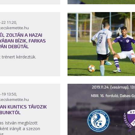
-22 11:20,
kecskemetite.hu
ÉL ZOLTÁN A HAZAI
YÁBAN BÍZIK, FARKAS
VÁN DEBÜTÁL
t trénert kérdeztük.
-19 13:50,
kecskemetite.hu
AN KUNTICS TÁVOZIK
BUNKTÓL
as István megbízott
ként irányít a szezon
ig.