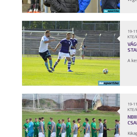
19-11
KTE/
VÁG
STA
A ke
19-11
KTE/
NBI
CSA
Kika