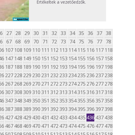
Értékeltek a vezetőedzők.
6
27
28
29
30
31
32
33
34
35
36
37
38
6
67
68
69
70
71
72
73
74
75
76
77
78
06
107
108
109
110
111
112
113
114
115
116
117
118
46
147
148
149
150
151
152
153
154
155
156
157
158
86
187
188
189
190
191
192
193
194
195
196
197
198
26
227
228
229
230
231
232
233
234
235
236
237
238
66
267
268
269
270
271
272
273
274
275
276
277
278
06
307
308
309
310
311
312
313
314
315
316
317
318
46
347
348
349
350
351
352
353
354
355
356
357
358
86
387
388
389
390
391
392
393
394
395
396
397
398
26
427
428
429
430
431
432
433
434
435
436
437
438
66
467
468
469
470
471
472
473
474
475
476
477
478
06
507
508
509
510
511
512
513
514
515
516
517
518