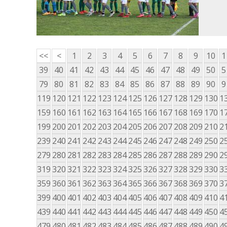
<<
<
1
2
3
4
5
6
7
8
9
10
1
39
40
41
42
43
44
45
46
47
48
49
50
5
79
80
81
82
83
84
85
86
87
88
89
90
9
119
120
121
122
123
124
125
126
127
128
129
130
1
159
160
161
162
163
164
165
166
167
168
169
170
1
199
200
201
202
203
204
205
206
207
208
209
210
2
239
240
241
242
243
244
245
246
247
248
249
250
2
279
280
281
282
283
284
285
286
287
288
289
290
2
319
320
321
322
323
324
325
326
327
328
329
330
3
359
360
361
362
363
364
365
366
367
368
369
370
3
399
400
401
402
403
404
405
406
407
408
409
410
4
439
440
441
442
443
444
445
446
447
448
449
450
4
479
480
481
482
483
484
485
486
487
488
489
490
4