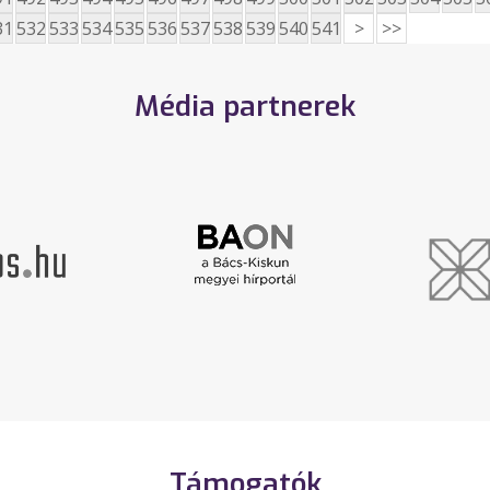
31
532
533
534
535
536
537
538
539
540
541
>
>>
Média partnerek
Támogatók