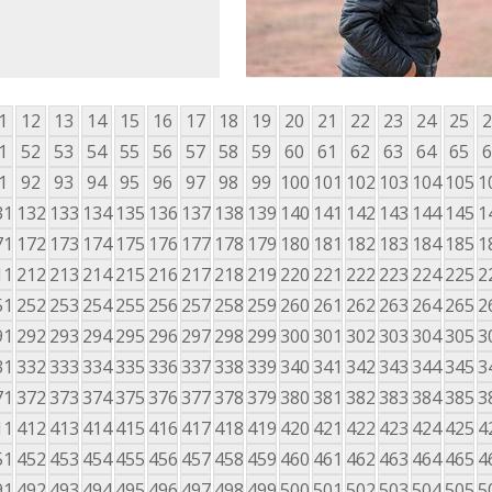
1
12
13
14
15
16
17
18
19
20
21
22
23
24
25
2
1
52
53
54
55
56
57
58
59
60
61
62
63
64
65
6
1
92
93
94
95
96
97
98
99
100
101
102
103
104
105
1
31
132
133
134
135
136
137
138
139
140
141
142
143
144
145
1
71
172
173
174
175
176
177
178
179
180
181
182
183
184
185
1
11
212
213
214
215
216
217
218
219
220
221
222
223
224
225
2
51
252
253
254
255
256
257
258
259
260
261
262
263
264
265
2
91
292
293
294
295
296
297
298
299
300
301
302
303
304
305
3
31
332
333
334
335
336
337
338
339
340
341
342
343
344
345
3
71
372
373
374
375
376
377
378
379
380
381
382
383
384
385
3
11
412
413
414
415
416
417
418
419
420
421
422
423
424
425
4
51
452
453
454
455
456
457
458
459
460
461
462
463
464
465
4
91
492
493
494
495
496
497
498
499
500
501
502
503
504
505
5