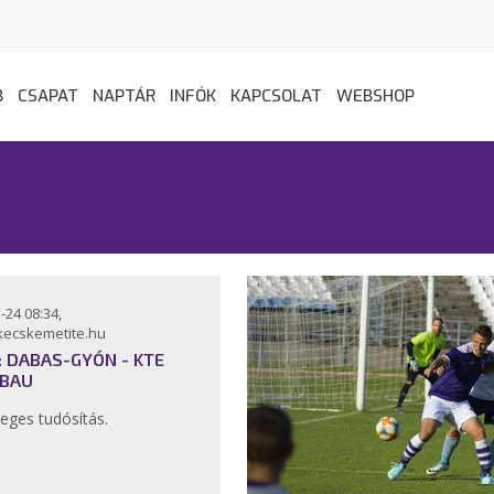
B
CSAPAT
NAPTÁR
INFÓK
KAPCSOLAT
WEBSHOP
-24 08:34,
kecskemetite.hu
: DABAS-GYÓN - KTE
BAU
eges tudósítás.