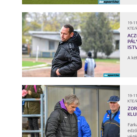
19-11
KTE/
ACZ
PÁL
IST
A ké
19-11
KTE/
ZOR
KLU
Fark
edző
végé