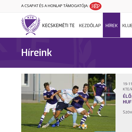
A CSAPAT ÉS A HONLAP TÁMOGATÓJA:
KEZDŐLAP
HÍREK
KLU
Híreink
19-11
KTE/
ÉLŐ
HUF
Szöv