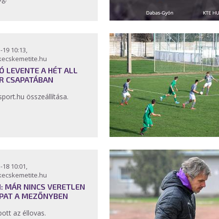
-19 10:13,
kecskemetite.hu
Ó LEVENTE A HÉT ALL
R CSAPATÁBAN
sport.hu összeállítása.
-18 10:01,
kecskemetite.hu
II: MÁR NINCS VERETLEN
PAT A MEZŐNYBEN
pott az éllovas.