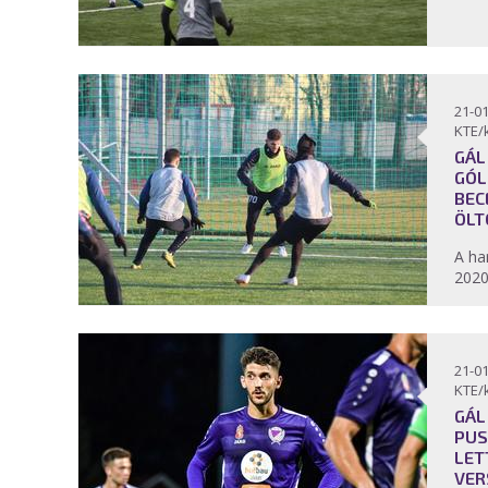
21-01
KTE/
GÁL
GÓL
BEC
ÖLT
A ha
2020
21-01
KTE/
GÁL
PUS
LET
VER