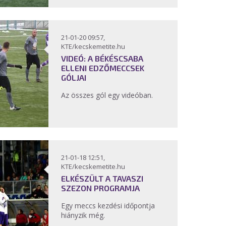
21-01-20 09:57,
KTE/kecskemetite.hu
VIDEÓ: A BÉKÉSCSABA
ELLENI EDZŐMECCSEK
GÓLJAI
Az összes gól egy videóban.
21-01-18 12:51,
KTE/kecskemetite.hu
ELKÉSZÜLT A TAVASZI
SZEZON PROGRAMJA
Egy meccs kezdési időpontja
hiányzik még.