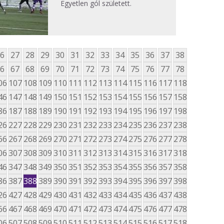
Egyetlen gól született.
6
27
28
29
30
31
32
33
34
35
36
37
38
6
67
68
69
70
71
72
73
74
75
76
77
78
06
107
108
109
110
111
112
113
114
115
116
117
118
46
147
148
149
150
151
152
153
154
155
156
157
158
86
187
188
189
190
191
192
193
194
195
196
197
198
26
227
228
229
230
231
232
233
234
235
236
237
238
66
267
268
269
270
271
272
273
274
275
276
277
278
06
307
308
309
310
311
312
313
314
315
316
317
318
46
347
348
349
350
351
352
353
354
355
356
357
358
86
387
388
389
390
391
392
393
394
395
396
397
398
26
427
428
429
430
431
432
433
434
435
436
437
438
66
467
468
469
470
471
472
473
474
475
476
477
478
06
507
508
509
510
511
512
513
514
515
516
517
518