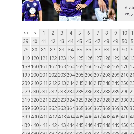
A vá
végz
<<
<
1
2
3
4
5
6
7
8
9
10
1
39
40
41
42
43
44
45
46
47
48
49
50
5
79
80
81
82
83
84
85
86
87
88
89
90
9
119
120
121
122
123
124
125
126
127
128
129
130
1
159
160
161
162
163
164
165
166
167
168
169
170
1
199
200
201
202
203
204
205
206
207
208
209
210
2
239
240
241
242
243
244
245
246
247
248
249
250
2
279
280
281
282
283
284
285
286
287
288
289
290
2
319
320
321
322
323
324
325
326
327
328
329
330
3
359
360
361
362
363
364
365
366
367
368
369
370
3
399
400
401
402
403
404
405
406
407
408
409
410
4
439
440
441
442
443
444
445
446
447
448
449
450
4
479
480
481
482
483
484
485
486
487
488
489
490
4