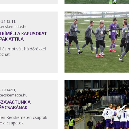
-21 12:11,
kecskemetite.hu
 KÍMÉLI A KAPUSOKAT
PÁK ATTILA
al és motivált hálóőrökkel
ozhat.
-19 14:51,
kecskemetite.hu
SZAVÁGTUNK A
ÉSCSABÁNAK
en Kecskeméten csaptak
e a csapatok.