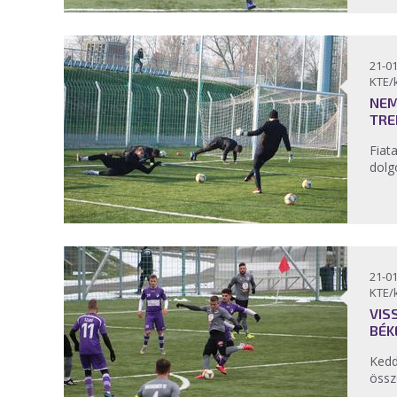
21-01
KTE/
NEM
TRE
Fiat
dolg
21-01
KTE/
VIS
BÉK
Kedd
össz