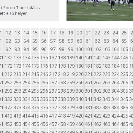
ci Sóron Tibor találata
ett első helyen.
1
12
13
14
15
16
17
18
19
20
21
22
23
24
25
2
1
52
53
54
55
56
57
58
59
60
61
62
63
64
65
6
1
92
93
94
95
96
97
98
99
100
101
102
103
104
105
1
31
132
133
134
135
136
137
138
139
140
141
142
143
144
145
1
71
172
173
174
175
176
177
178
179
180
181
182
183
184
185
1
11
212
213
214
215
216
217
218
219
220
221
222
223
224
225
2
51
252
253
254
255
256
257
258
259
260
261
262
263
264
265
2
91
292
293
294
295
296
297
298
299
300
301
302
303
304
305
3
31
332
333
334
335
336
337
338
339
340
341
342
343
344
345
3
71
372
373
374
375
376
377
378
379
380
381
382
383
384
385
3
11
412
413
414
415
416
417
418
419
420
421
422
423
424
425
4
51
452
453
454
455
456
457
458
459
460
461
462
463
464
465
4
91
492
493
494
495
496
497
498
499
500
501
502
503
504
505
5