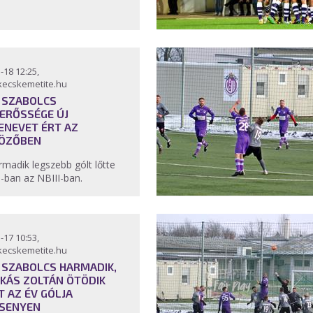
-18 12:25,
kecskemetite.hu
 SZABOLCS
ERŐSSÉGE ÚJ
ENEVET ÉRT AZ
ÖZŐBEN
rmadik legszebb gólt lőtte
-ban az NBIII-ban.
-17 10:53,
kecskemetite.hu
 SZABOLCS HARMADIK,
KÁS ZOLTÁN ÖTÖDIK
T AZ ÉV GÓLJA
SENYEN