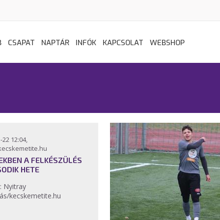
B
CSAPAT
NAPTÁR
INFÓK
KAPCSOLAT
WEBSHOP
-22 12:04,
kecskemetite.hu
EKBEN A FELKÉSZÜLÉS
ODIK HETE
: Nyitray
ás/kecskemetite.hu