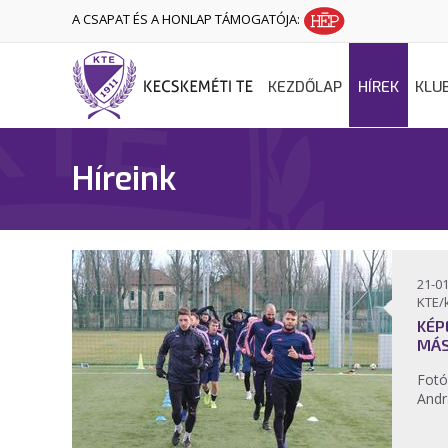
A CSAPAT ÉS A HONLAP TÁMOGATÓJA:
KEZDŐLAP
HÍREK
KLU
Híreink
21-01
KTE/
KÉP
MÁS
Fotó
Andr