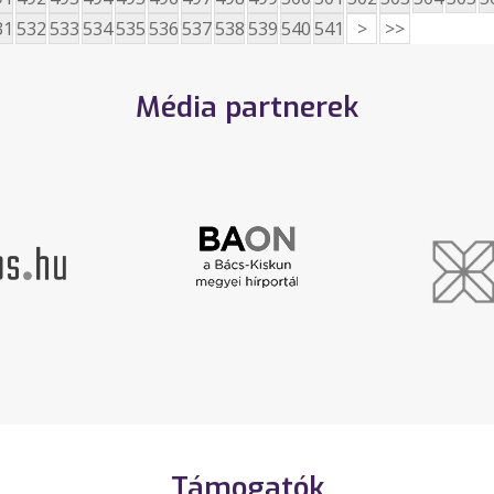
31
532
533
534
535
536
537
538
539
540
541
>
>>
Média partnerek
Támogatók