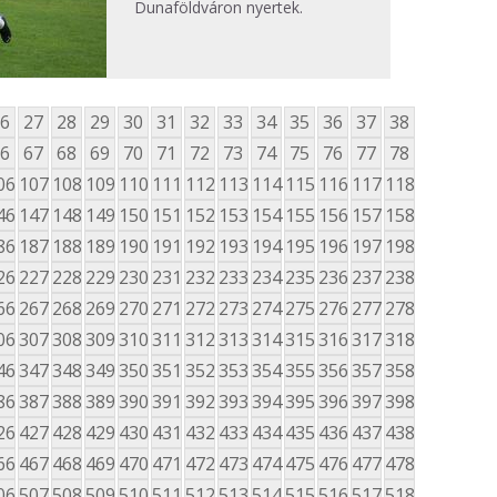
Dunaföldváron nyertek.
6
27
28
29
30
31
32
33
34
35
36
37
38
6
67
68
69
70
71
72
73
74
75
76
77
78
06
107
108
109
110
111
112
113
114
115
116
117
118
46
147
148
149
150
151
152
153
154
155
156
157
158
86
187
188
189
190
191
192
193
194
195
196
197
198
26
227
228
229
230
231
232
233
234
235
236
237
238
66
267
268
269
270
271
272
273
274
275
276
277
278
06
307
308
309
310
311
312
313
314
315
316
317
318
46
347
348
349
350
351
352
353
354
355
356
357
358
86
387
388
389
390
391
392
393
394
395
396
397
398
26
427
428
429
430
431
432
433
434
435
436
437
438
66
467
468
469
470
471
472
473
474
475
476
477
478
06
507
508
509
510
511
512
513
514
515
516
517
518