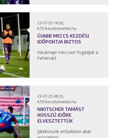
23-07-25 14:36,
KTE/kecskemetite.hu
ÚJABB MECCS KEZDÉSI
IDŐPONTJA BIZTOS
Vasárnapi meccsen fogadjuk a
Fehérvárt.
23-07-25 08:35,
KTE/kecskemetite.hu
NIKITSCHER TAMÁST
HOSSZÚ IDŐRE
ELVESZTETTÜK
Játékosunk erősebben akar
visszatérni.