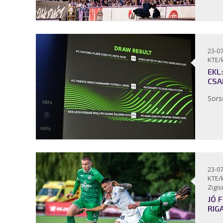
23-07
KTE/
EKL
CSA
Sors
23-07
KTE/
Zigi
JÓ 
RIG