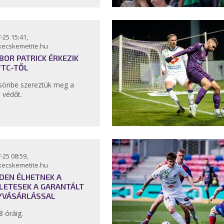
-25 15:41,
kecskemetite.hu
NBOR PATRICK ÉRKEZIK
FTC-TŐL
sönbe szereztük meg a
l védőt.
-25 08:59,
kecskemetite.hu
DEN ÉLHETNEK A
LETESEK A GARANTÁLT
YVÁSÁRLÁSSAL
8 óráig.