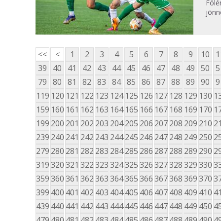
Fölé
jönn
<<
<
1
2
3
4
5
6
7
8
9
10
1
39
40
41
42
43
44
45
46
47
48
49
50
5
79
80
81
82
83
84
85
86
87
88
89
90
9
119
120
121
122
123
124
125
126
127
128
129
130
1
159
160
161
162
163
164
165
166
167
168
169
170
1
199
200
201
202
203
204
205
206
207
208
209
210
2
239
240
241
242
243
244
245
246
247
248
249
250
2
279
280
281
282
283
284
285
286
287
288
289
290
2
319
320
321
322
323
324
325
326
327
328
329
330
3
359
360
361
362
363
364
365
366
367
368
369
370
3
399
400
401
402
403
404
405
406
407
408
409
410
4
439
440
441
442
443
444
445
446
447
448
449
450
4
479
480
481
482
483
484
485
486
487
488
489
490
4