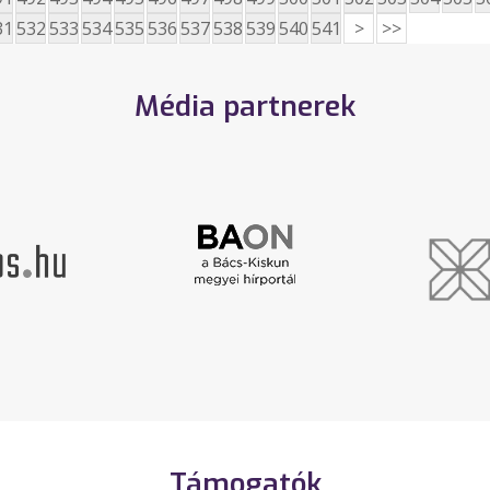
31
532
533
534
535
536
537
538
539
540
541
>
>>
Média partnerek
Támogatók