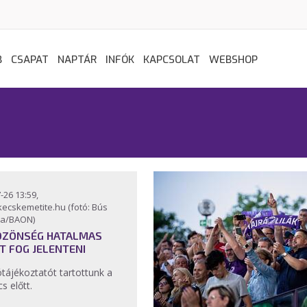
B
CSAPAT
NAPTÁR
INFÓK
KAPCSOLAT
WEBSHOP
-26 13:59,
kecskemetite.hu (fotó: Bús
a/BAON)
ÖZÖNSÉG HATALMAS
T FOG JELENTENI
ótájékoztatót tartottunk a
s előtt.