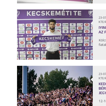
23-07
KTE/
IYI
AZ 
Kölc
fiata
23-07
KTE/
KED
BÉR
JEG
12-1