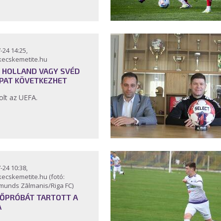
-24 14:25,
kecskemetite.hu
: HOLLAND VAGY SVÉD
PAT KÖVETKEZHET
olt az UEFA.
-24 10:38,
kecskemetite.hu (fotó:
smunds Zālmanis/Riga FC)
FŐPRÓBÁT TARTOTT A
A