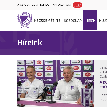
A CSAPAT ÉS A HONLAP TÁMOGATÓJA:
KEZDŐLAP
HÍREK
KLU
Híreink
23-07
KTE/
Csab
A K
ERŐ
Sajt
mecc