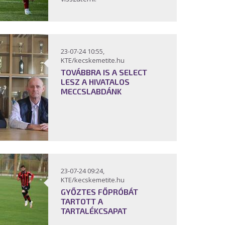
23-07-24 10:55,
KTE/kecskemetite.hu
TOVÁBBRA IS A SELECT
LESZ A HIVATALOS
MECCSLABDÁNK
23-07-24 09:24,
KTE/kecskemetite.hu
GYŐZTES FŐPRÓBÁT
TARTOTT A
TARTALÉKCSAPAT