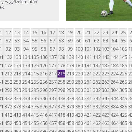
nyes győzelem után
ek.
1
12
13
14
15
16
17
18
19
20
21
22
23
24
25
2
1
52
53
54
55
56
57
58
59
60
61
62
63
64
65
6
1
92
93
94
95
96
97
98
99
100
101
102
103
104
105
1
31
132
133
134
135
136
137
138
139
140
141
142
143
144
145
1
71
172
173
174
175
176
177
178
179
180
181
182
183
184
185
1
11
212
213
214
215
216
217
218
219
220
221
222
223
224
225
2
51
252
253
254
255
256
257
258
259
260
261
262
263
264
265
2
91
292
293
294
295
296
297
298
299
300
301
302
303
304
305
3
31
332
333
334
335
336
337
338
339
340
341
342
343
344
345
3
71
372
373
374
375
376
377
378
379
380
381
382
383
384
385
3
11
412
413
414
415
416
417
418
419
420
421
422
423
424
425
4
51
452
453
454
455
456
457
458
459
460
461
462
463
464
465
4
91
492
493
494
495
496
497
498
499
500
501
502
503
504
505
5