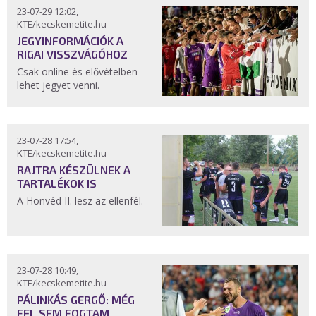
23-07-29 12:02,
KTE/kecskemetite.hu
JEGYINFORMÁCIÓK A
RIGAI VISSZVÁGÓHOZ
Csak online és elővételben
lehet jegyet venni.
23-07-28 17:54,
KTE/kecskemetite.hu
RAJTRA KÉSZÜLNEK A
TARTALÉKOK IS
A Honvéd II. lesz az ellenfél.
23-07-28 10:49,
KTE/kecskemetite.hu
PÁLINKÁS GERGŐ: MÉG
FEL SEM FOGTAM