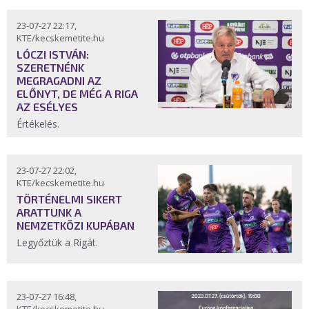
23-07-27 22:17,
KTE/kecskemetite.hu
LÓCZI ISTVÁN:
SZERETNÉNK
MEGRAGADNI AZ
ELŐNYT, DE MÉG A RIGA
AZ ESÉLYES
Értékelés.
23-07-27 22:02,
KTE/kecskemetite.hu
TÖRTÉNELMI SIKERT
ARATTUNK A
NEMZETKÖZI KUPÁBAN
Legyőztük a Rigát.
23-07-27 16:48,