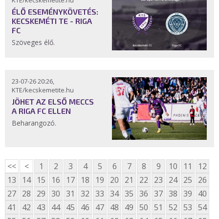
KTE/kecskemetite.hu
ÉLŐ ESEMÉNYKÖVETÉS:
KECSKEMÉTI TE - RIGA
FC
Szöveges élő.
23-07-26 20:26,
KTE/kecskemetite.hu
JÖHET AZ ELSŐ MECCS
A RIGA FC ELLEN
Beharangozó.
<<
<
1
2
3
4
5
6
7
8
9
10
11
12
13
14
15
16
17
18
19
20
21
22
23
24
25
26
27
28
29
30
31
32
33
34
35
36
37
38
39
40
41
42
43
44
45
46
47
48
49
50
51
52
53
54