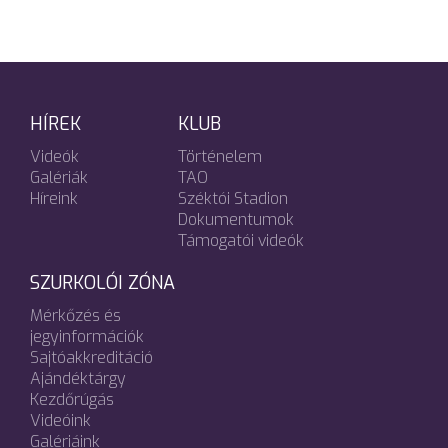
HÍREK
KLUB
Videók
Történelem
Galériák
TAO
Híreink
Széktói Stadion
Dokumentumok
Támogatói videók
SZURKOLÓI ZÓNA
Mérkőzés és
jegyinformációk
Sajtóakkreditáció
Ajándéktárgy
Kezdőrúgás
Videóink
Galériáink