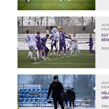
26-01
KTE/
EGY
BÉK
Bes
26-01
KTE/
PÁL
VÁR
Inter