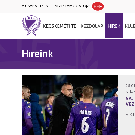
A CSAPAT ÉS A HONLAP TÁMOGATÓJA:
KEZDŐLAP
HÍREK
KLU
Híreink
26-01
KTE/
SAJ
VEZ
A KT