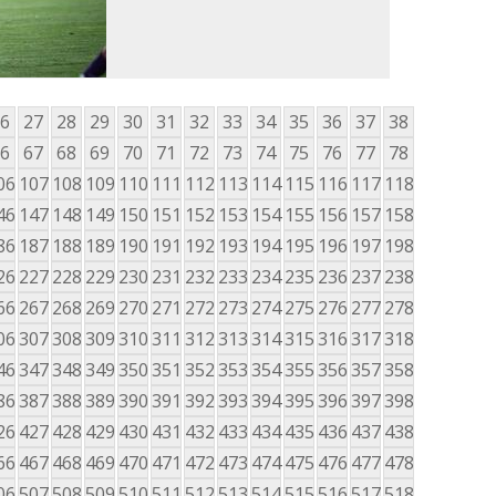
6
27
28
29
30
31
32
33
34
35
36
37
38
6
67
68
69
70
71
72
73
74
75
76
77
78
06
107
108
109
110
111
112
113
114
115
116
117
118
46
147
148
149
150
151
152
153
154
155
156
157
158
86
187
188
189
190
191
192
193
194
195
196
197
198
26
227
228
229
230
231
232
233
234
235
236
237
238
66
267
268
269
270
271
272
273
274
275
276
277
278
06
307
308
309
310
311
312
313
314
315
316
317
318
46
347
348
349
350
351
352
353
354
355
356
357
358
86
387
388
389
390
391
392
393
394
395
396
397
398
26
427
428
429
430
431
432
433
434
435
436
437
438
66
467
468
469
470
471
472
473
474
475
476
477
478
06
507
508
509
510
511
512
513
514
515
516
517
518