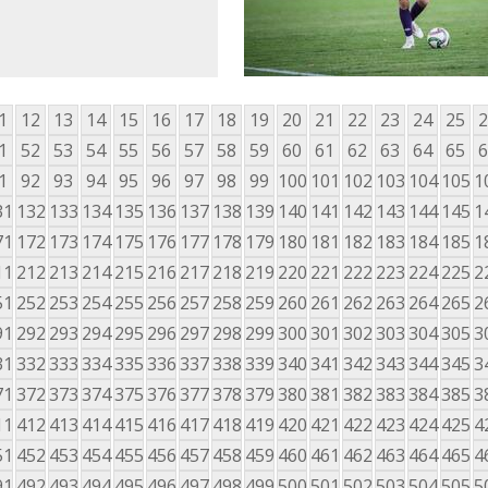
1
12
13
14
15
16
17
18
19
20
21
22
23
24
25
2
1
52
53
54
55
56
57
58
59
60
61
62
63
64
65
6
1
92
93
94
95
96
97
98
99
100
101
102
103
104
105
1
31
132
133
134
135
136
137
138
139
140
141
142
143
144
145
1
71
172
173
174
175
176
177
178
179
180
181
182
183
184
185
1
11
212
213
214
215
216
217
218
219
220
221
222
223
224
225
2
51
252
253
254
255
256
257
258
259
260
261
262
263
264
265
2
91
292
293
294
295
296
297
298
299
300
301
302
303
304
305
3
31
332
333
334
335
336
337
338
339
340
341
342
343
344
345
3
71
372
373
374
375
376
377
378
379
380
381
382
383
384
385
3
11
412
413
414
415
416
417
418
419
420
421
422
423
424
425
4
51
452
453
454
455
456
457
458
459
460
461
462
463
464
465
4
91
492
493
494
495
496
497
498
499
500
501
502
503
504
505
5