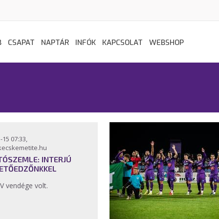
B
CSAPAT
NAPTÁR
INFÓK
KAPCSOLAT
WEBSHOP
-15 07:33,
kecskemetite.hu
TÓSZEMLE: INTERJÚ
ETŐEDZŐNKKEL
V vendége volt.