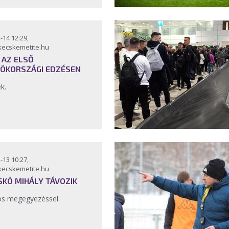
-14 12:29,
kecskemetite.hu
 AZ ELSŐ
ÖKORSZÁGI EDZÉSEN
ek.
-13 10:27,
kecskemetite.hu
SKÓ MIHÁLY TÁVOZIK
s megegyezéssel.