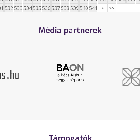
31
532
533
534
535
536
537
538
539
540
541
>
>>
Média partnerek
Támogatók