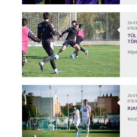
26-01
KTE/
TÚL
TÖR
Kép
26-01
KTE/
RJA
Közö