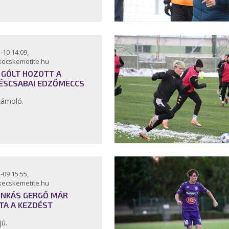
-10 14:09,
kecskemetite.hu
 GÓLT HOZOTT A
ÉSCSABAI EDZŐMECCS
zámoló.
-09 15:55,
kecskemetite.hu
INKÁS GERGŐ MÁR
TA A KEZDÉST
jú.