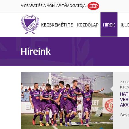
A CSAPAT ÉS A HONLAP TÁMOGATÓJA:
KEZDŐLAP
HÍREK
KLU
Híreink
23-08
KTE/
HAT
VER
AKA
Bes