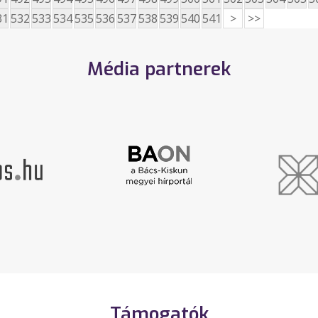
31
532
533
534
535
536
537
538
539
540
541
>
>>
Média partnerek
Támogatók