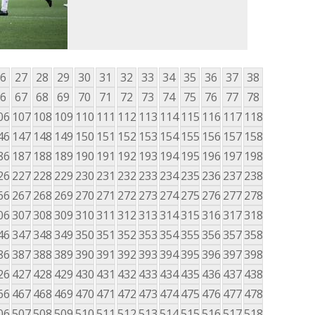
6
27
28
29
30
31
32
33
34
35
36
37
38
6
67
68
69
70
71
72
73
74
75
76
77
78
06
107
108
109
110
111
112
113
114
115
116
117
118
46
147
148
149
150
151
152
153
154
155
156
157
158
86
187
188
189
190
191
192
193
194
195
196
197
198
26
227
228
229
230
231
232
233
234
235
236
237
238
66
267
268
269
270
271
272
273
274
275
276
277
278
06
307
308
309
310
311
312
313
314
315
316
317
318
46
347
348
349
350
351
352
353
354
355
356
357
358
86
387
388
389
390
391
392
393
394
395
396
397
398
26
427
428
429
430
431
432
433
434
435
436
437
438
66
467
468
469
470
471
472
473
474
475
476
477
478
06
507
508
509
510
511
512
513
514
515
516
517
518