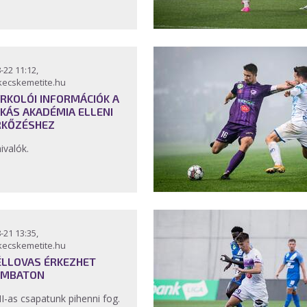
-22 11:12,
kecskemetite.hu
RKOLÓI INFORMÁCIÓK A
KÁS AKADÉMIA ELLENI
KŐZÉSHEZ
ivalók.
-21 13:35,
kecskemetite.hu
ÉLLOVAS ÉRKEZHET
OMBATON
II-as csapatunk pihenni fog.