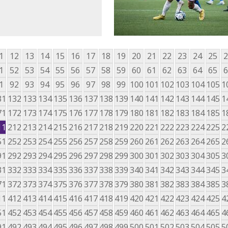
1
12
13
14
15
16
17
18
19
20
21
22
23
24
25
2
1
52
53
54
55
56
57
58
59
60
61
62
63
64
65
6
1
92
93
94
95
96
97
98
99
100
101
102
103
104
105
1
31
132
133
134
135
136
137
138
139
140
141
142
143
144
145
1
71
172
173
174
175
176
177
178
179
180
181
182
183
184
185
1
11
212
213
214
215
216
217
218
219
220
221
222
223
224
225
2
51
252
253
254
255
256
257
258
259
260
261
262
263
264
265
2
91
292
293
294
295
296
297
298
299
300
301
302
303
304
305
3
31
332
333
334
335
336
337
338
339
340
341
342
343
344
345
3
71
372
373
374
375
376
377
378
379
380
381
382
383
384
385
3
11
412
413
414
415
416
417
418
419
420
421
422
423
424
425
4
51
452
453
454
455
456
457
458
459
460
461
462
463
464
465
4
91
492
493
494
495
496
497
498
499
500
501
502
503
504
505
5