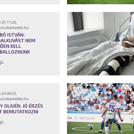
-25 11:20,
kecskemetite.hu
BÓ ISTVÁN:
ALKUVÁST NEM
ŐEN KELL
BALLOZNUNK
jú.
-24 09:23,
kecskemetite.hu
Y OLIVÉR: JÓ ÉRZÉS
T BEMUTATKOZNI
jú.