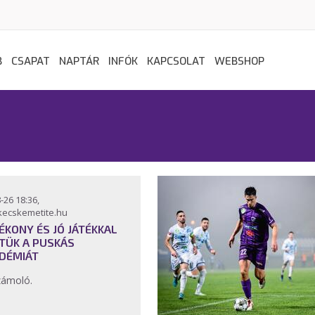
B
CSAPAT
NAPTÁR
INFÓK
KAPCSOLAT
WEBSHOP
-26 18:36,
kecskemetite.hu
ÉKONY ÉS JÓ JÁTÉKKAL
TÜK A PUSKÁS
DÉMIÁT
zámoló.