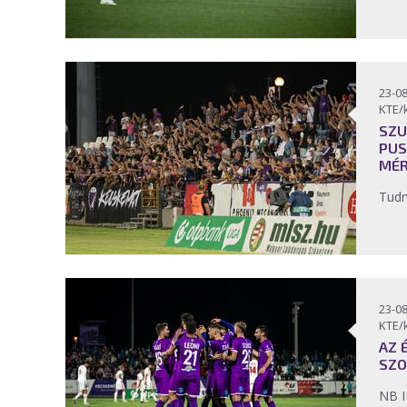
23-08
KTE/
SZU
PUS
MÉR
Tudn
23-08
KTE/
AZ 
SZ
NB I