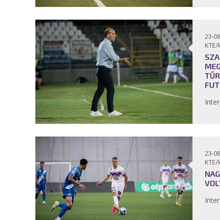
23-08
KTE/
SZA
MEG
TŰR
FUT
Inter
23-08
KTE/
NAG
VOL
Inter