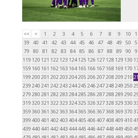
<<
<
1
2
3
4
5
6
7
8
9
10
1
39
40
41
42
43
44
45
46
47
48
49
50
5
79
80
81
82
83
84
85
86
87
88
89
90
9
119
120
121
122
123
124
125
126
127
128
129
130
1
159
160
161
162
163
164
165
166
167
168
169
170
1
199
200
201
202
203
204
205
206
207
208
209
210
2
239
240
241
242
243
244
245
246
247
248
249
250
2
279
280
281
282
283
284
285
286
287
288
289
290
2
319
320
321
322
323
324
325
326
327
328
329
330
3
359
360
361
362
363
364
365
366
367
368
369
370
3
399
400
401
402
403
404
405
406
407
408
409
410
4
439
440
441
442
443
444
445
446
447
448
449
450
4
479
480
481
482
483
484
485
486
487
488
489
490
4