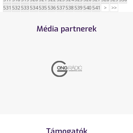
531
532
533
534
535
536
537
538
539
540
541
>
>>
Média partnerek
Támogatók