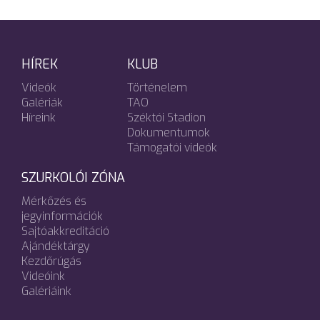
HÍREK
KLUB
Videók
Történelem
Galériák
TAO
Híreink
Széktói Stadion
Dokumentumok
Támogatói videók
SZURKOLÓI ZÓNA
Mérkőzés és
jegyinformációk
Sajtóakkreditáció
Ajándéktárgy
Kezdőrúgás
Videóink
Galériáink