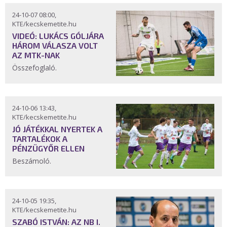
24-10-07 08:00,
KTE/kecskemetite.hu
VIDEÓ: LUKÁCS GÓLJÁRA
HÁROM VÁLASZA VOLT
AZ MTK-NAK
Összefoglaló.
24-10-06 13:43,
KTE/kecskemetite.hu
JÓ JÁTÉKKAL NYERTEK A
TARTALÉKOK A
PÉNZÜGYŐR ELLEN
Beszámoló.
24-10-05 19:35,
KTE/kecskemetite.hu
SZABÓ ISTVÁN: AZ NB I.