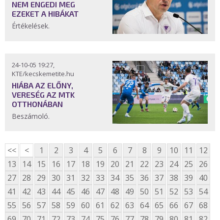
NEM ENGEDI MEG
EZEKET A HIBÁKAT
Értékelések.
24-10-05 19:27,
KTE/kecskemetite.hu
HIÁBA AZ ELŐNY,
VERESÉG AZ MTK
OTTHONÁBAN
Beszámoló.
<<
<
1
2
3
4
5
6
7
8
9
10
11
12
13
14
15
16
17
18
19
20
21
22
23
24
25
26
27
28
29
30
31
32
33
34
35
36
37
38
39
40
41
42
43
44
45
46
47
48
49
50
51
52
53
54
55
56
57
58
59
60
61
62
63
64
65
66
67
68
69
70
71
72
73
74
75
76
77
78
79
80
81
82