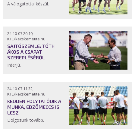
A válogatottal készül.
24-10-07 20:10,
KTE/kecskemetite.hu
SAJTÓSZEMLE: TÓTH
ÁKOS A CSAPAT
SZEREPLÉSÉRŐL
Interjú.
24-10-07 11:32,
KTE/kecskemetite.hu
KEDDEN FOLYTATÓDIK A
MUNKA, EDZŐMECCS IS
LESZ
Dolgozunk tovább.