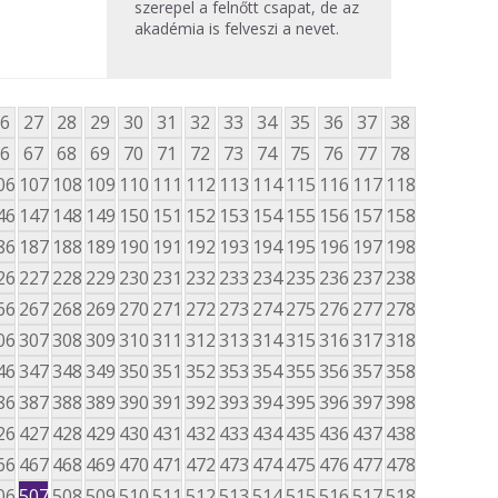
szerepel a felnőtt csapat, de az
akadémia is felveszi a nevet.
6
27
28
29
30
31
32
33
34
35
36
37
38
6
67
68
69
70
71
72
73
74
75
76
77
78
06
107
108
109
110
111
112
113
114
115
116
117
118
46
147
148
149
150
151
152
153
154
155
156
157
158
86
187
188
189
190
191
192
193
194
195
196
197
198
26
227
228
229
230
231
232
233
234
235
236
237
238
66
267
268
269
270
271
272
273
274
275
276
277
278
06
307
308
309
310
311
312
313
314
315
316
317
318
46
347
348
349
350
351
352
353
354
355
356
357
358
86
387
388
389
390
391
392
393
394
395
396
397
398
26
427
428
429
430
431
432
433
434
435
436
437
438
66
467
468
469
470
471
472
473
474
475
476
477
478
06
507
508
509
510
511
512
513
514
515
516
517
518