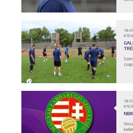
18-07
KTE/
GAL
TRÉ
Szer
csap
18-07
KTE/
NBI
Vissz
kell