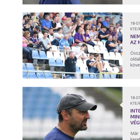
18-07
KTE/
NEM
AZ 
Össz
olda
köve
18-07
KTE/
INT
MIN
VÉG
Már 
kere