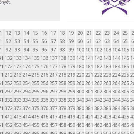
őnyét.
1
12
13
14
15
16
17
18
19
20
21
22
23
24
25
2
1
52
53
54
55
56
57
58
59
60
61
62
63
64
65
6
1
92
93
94
95
96
97
98
99
100
101
102
103
104
105
1
31
132
133
134
135
136
137
138
139
140
141
142
143
144
145
1
71
172
173
174
175
176
177
178
179
180
181
182
183
184
185
1
11
212
213
214
215
216
217
218
219
220
221
222
223
224
225
2
51
252
253
254
255
256
257
258
259
260
261
262
263
264
265
2
91
292
293
294
295
296
297
298
299
300
301
302
303
304
305
3
31
332
333
334
335
336
337
338
339
340
341
342
343
344
345
3
71
372
373
374
375
376
377
378
379
380
381
382
383
384
385
3
11
412
413
414
415
416
417
418
419
420
421
422
423
424
425
4
51
452
453
454
455
456
457
458
459
460
461
462
463
464
465
4
91
492
493
494
495
496
497
498
499
500
501
502
503
504
505
5