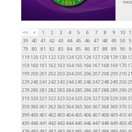
mez
<<
<
1
2
3
4
5
6
7
8
9
10
1
39
40
41
42
43
44
45
46
47
48
49
50
5
79
80
81
82
83
84
85
86
87
88
89
90
9
119
120
121
122
123
124
125
126
127
128
129
130
1
159
160
161
162
163
164
165
166
167
168
169
170
1
199
200
201
202
203
204
205
206
207
208
209
210
2
239
240
241
242
243
244
245
246
247
248
249
250
2
279
280
281
282
283
284
285
286
287
288
289
290
2
319
320
321
322
323
324
325
326
327
328
329
330
3
359
360
361
362
363
364
365
366
367
368
369
370
3
399
400
401
402
403
404
405
406
407
408
409
410
4
439
440
441
442
443
444
445
446
447
448
449
450
4
479
480
481
482
483
484
485
486
487
488
489
490
4