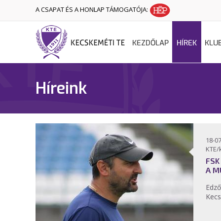
A CSAPAT ÉS A HONLAP TÁMOGATÓJA:
KEZDŐLAP
HÍREK
KLU
Híreink
18-07
KTE/
FSK
A M
Edző
Kecs