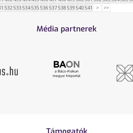
31
532
533
534
535
536
537
538
539
540
541
>
>>
Média partnerek
Támogatók