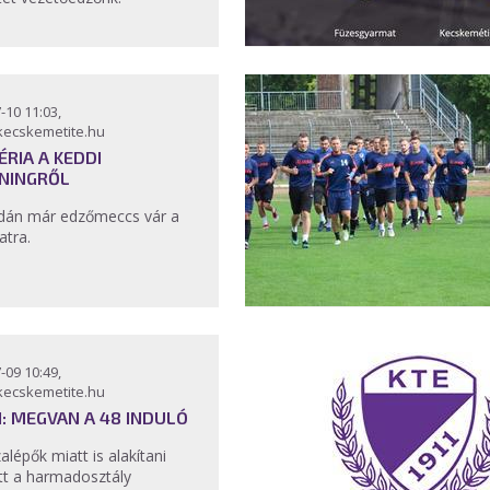
-10 11:03,
kecskemetite.hu
ÉRIA A KEDDI
NINGRŐL
dán már edzőmeccs vár a
atra.
-09 10:49,
kecskemetite.hu
II: MEGVAN A 48 INDULÓ
alépők miatt is alakítani
ett a harmadosztály