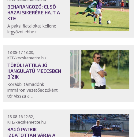
BEHARANGOZÓ: ELSŐ
HAZAI SIKERÉRE HAJT A
KTE
A paksi fiatalokat kellene
legyőzni ehhez.
18-08-17 13:00,
KTE/kecskemetite.hu
TÖKÖLI ATTILA JÓ
HANGULATÚ MECCSBEN
BÍZIK
Korábbi támadónk
immáron vezetőedzőként
tér vissza a ...
18-08-16 12:32,
KTE/kecskemetite.hu
BAGÓ PATRIK
IZGATOTTAN VÁRJA A