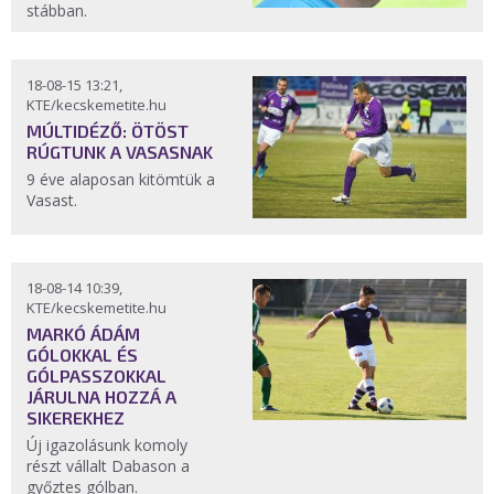
stábban.
18-08-15 13:21,
KTE/kecskemetite.hu
MÚLTIDÉZŐ: ÖTÖST
RÚGTUNK A VASASNAK
9 éve alaposan kitömtük a
Vasast.
18-08-14 10:39,
KTE/kecskemetite.hu
MARKÓ ÁDÁM
GÓLOKKAL ÉS
GÓLPASSZOKKAL
JÁRULNA HOZZÁ A
SIKEREKHEZ
Új igazolásunk komoly
részt vállalt Dabason a
győztes gólban.