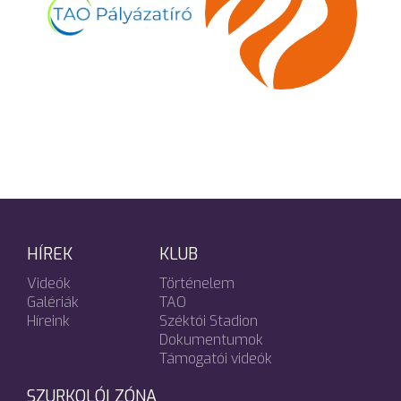
HÍREK
KLUB
Videók
Történelem
Galériák
TAO
Híreink
Széktói Stadion
Dokumentumok
Támogatói videók
SZURKOLÓI ZÓNA