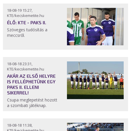
18-08-19 15:27,
KTE/kecskemetite.hu
ÉLŐ: KTE - PAKS II.
Szöveges tudósítás a
meccsről.
18-08-18 23:31,
KTE/kecskemetite.hu
AKÁR AZ ELSŐ HELYRE
IS FELLÉPHETÜNK EGY
PAKS II. ELLENI
SIKERREL!
Csupa meglepetést hozott
a szombati játéknap.
18-08-18 11:38,
KTE/kecskemetite.hu