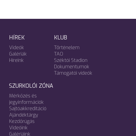
HÍREK
KLUB
Videók
Történelem
Galériák
TAO
Híreink
Széktói Stadion
Dokumentumok
Támogatói videók
SZURKOLÓI ZÓNA
Mérkőzés és
jegyinformációk
Sajtóakkreditáció
Ajándéktárgy
Kezdőrúgás
Videóink
Galériáink