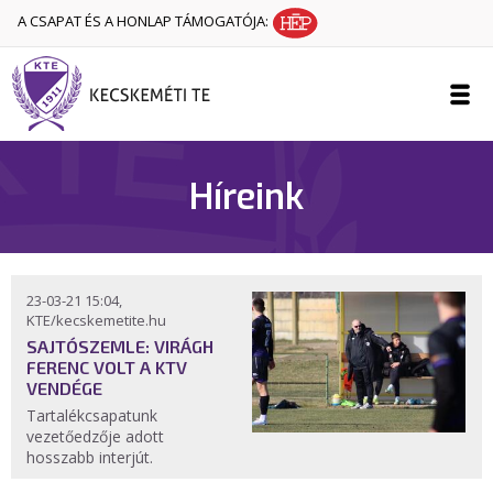
A CSAPAT ÉS A HONLAP TÁMOGATÓJA:
Híreink
23-03-21 15:04,
KTE/kecskemetite.hu
SAJTÓSZEMLE: VIRÁGH
FERENC VOLT A KTV
VENDÉGE
Tartalékcsapatunk
vezetőedzője adott
hosszabb interjút.