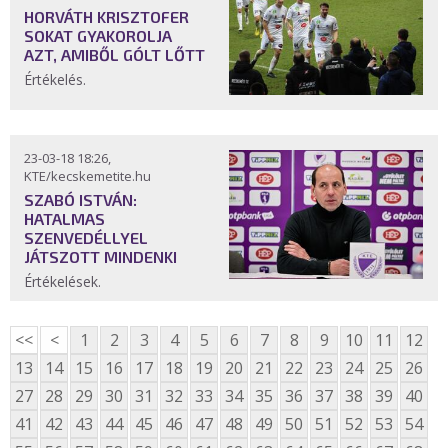
HORVÁTH KRISZTOFER
SOKAT GYAKOROLJA
AZT, AMIBŐL GÓLT LŐTT
Értékelés.
23-03-18 18:26,
KTE/kecskemetite.hu
SZABÓ ISTVÁN:
HATALMAS
SZENVEDÉLLYEL
JÁTSZOTT MINDENKI
Értékelések.
<<
<
1
2
3
4
5
6
7
8
9
10
11
12
13
14
15
16
17
18
19
20
21
22
23
24
25
26
27
28
29
30
31
32
33
34
35
36
37
38
39
40
41
42
43
44
45
46
47
48
49
50
51
52
53
54