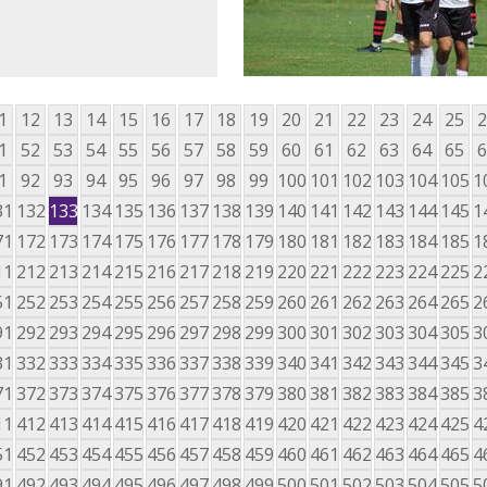
1
12
13
14
15
16
17
18
19
20
21
22
23
24
25
2
1
52
53
54
55
56
57
58
59
60
61
62
63
64
65
6
1
92
93
94
95
96
97
98
99
100
101
102
103
104
105
1
31
132
133
134
135
136
137
138
139
140
141
142
143
144
145
1
71
172
173
174
175
176
177
178
179
180
181
182
183
184
185
1
11
212
213
214
215
216
217
218
219
220
221
222
223
224
225
2
51
252
253
254
255
256
257
258
259
260
261
262
263
264
265
2
91
292
293
294
295
296
297
298
299
300
301
302
303
304
305
3
31
332
333
334
335
336
337
338
339
340
341
342
343
344
345
3
71
372
373
374
375
376
377
378
379
380
381
382
383
384
385
3
11
412
413
414
415
416
417
418
419
420
421
422
423
424
425
4
51
452
453
454
455
456
457
458
459
460
461
462
463
464
465
4
91
492
493
494
495
496
497
498
499
500
501
502
503
504
505
5