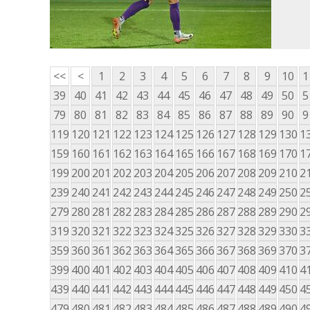
<<
<
1
2
3
4
5
6
7
8
9
10
1
39
40
41
42
43
44
45
46
47
48
49
50
5
79
80
81
82
83
84
85
86
87
88
89
90
9
119
120
121
122
123
124
125
126
127
128
129
130
1
159
160
161
162
163
164
165
166
167
168
169
170
1
199
200
201
202
203
204
205
206
207
208
209
210
2
239
240
241
242
243
244
245
246
247
248
249
250
2
279
280
281
282
283
284
285
286
287
288
289
290
2
319
320
321
322
323
324
325
326
327
328
329
330
3
359
360
361
362
363
364
365
366
367
368
369
370
3
399
400
401
402
403
404
405
406
407
408
409
410
4
439
440
441
442
443
444
445
446
447
448
449
450
4
479
480
481
482
483
484
485
486
487
488
489
490
4