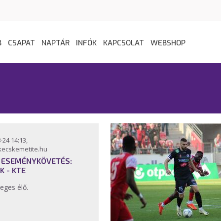
B
CSAPAT
NAPTÁR
INFÓK
KAPCSOLAT
WEBSHOP
-24 14:13,
kecskemetite.hu
 ESEMÉNYKÖVETÉS:
K - KTE
eges élő.