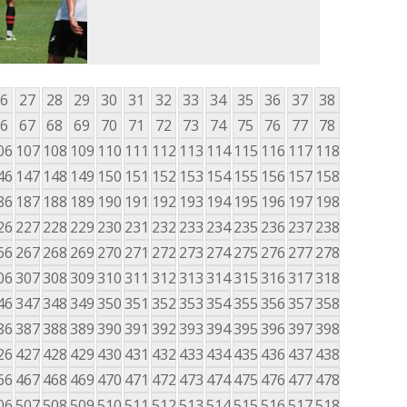
6
27
28
29
30
31
32
33
34
35
36
37
38
6
67
68
69
70
71
72
73
74
75
76
77
78
06
107
108
109
110
111
112
113
114
115
116
117
118
46
147
148
149
150
151
152
153
154
155
156
157
158
86
187
188
189
190
191
192
193
194
195
196
197
198
26
227
228
229
230
231
232
233
234
235
236
237
238
66
267
268
269
270
271
272
273
274
275
276
277
278
06
307
308
309
310
311
312
313
314
315
316
317
318
46
347
348
349
350
351
352
353
354
355
356
357
358
86
387
388
389
390
391
392
393
394
395
396
397
398
26
427
428
429
430
431
432
433
434
435
436
437
438
66
467
468
469
470
471
472
473
474
475
476
477
478
06
507
508
509
510
511
512
513
514
515
516
517
518