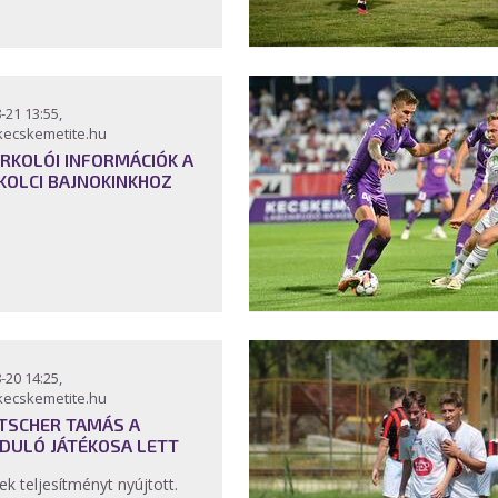
-21 13:55,
kecskemetite.hu
RKOLÓI INFORMÁCIÓK A
KOLCI BAJNOKINKHOZ
-20 14:25,
kecskemetite.hu
ITSCHER TAMÁS A
DULÓ JÁTÉKOSA LETT
k teljesítményt nyújtott.