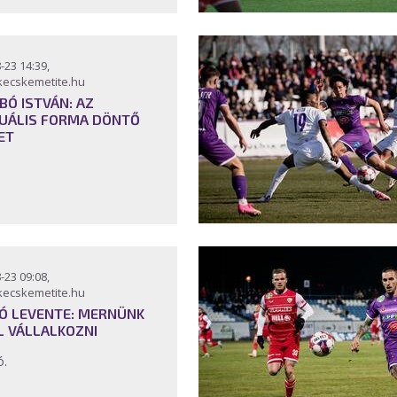
-23 14:39,
kecskemetite.hu
BÓ ISTVÁN: AZ
UÁLIS FORMA DÖNTŐ
ET
-23 09:08,
kecskemetite.hu
Ó LEVENTE: MERNÜNK
L VÁLLALKOZNI
ó.