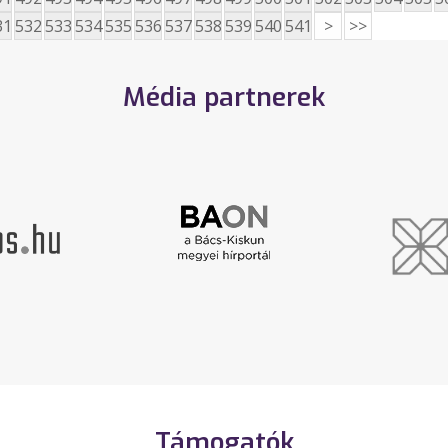
31
532
533
534
535
536
537
538
539
540
541
>
>>
Média partnerek
Támogatók