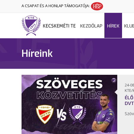
A CSAPAT ÉS A HONLAP TÁMOGATÓJA:
KEZDŐLAP
HÍREK
KLU
Híreink
24-08
KTE/
ÉLŐ
DVT
Szöv