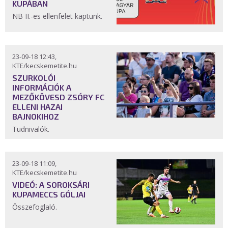
KUPÁBAN
NB II.-es ellenfelet kaptunk.
23-09-18 12:43,
KTE/kecskemetite.hu
SZURKOLÓI
INFORMÁCIÓK A
MEZŐKÖVESD ZSÓRY FC
ELLENI HAZAI
BAJNOKIHOZ
Tudnivalók.
23-09-18 11:09,
KTE/kecskemetite.hu
VIDEÓ: A SOROKSÁRI
KUPAMECCS GÓLJAI
Összefoglaló.