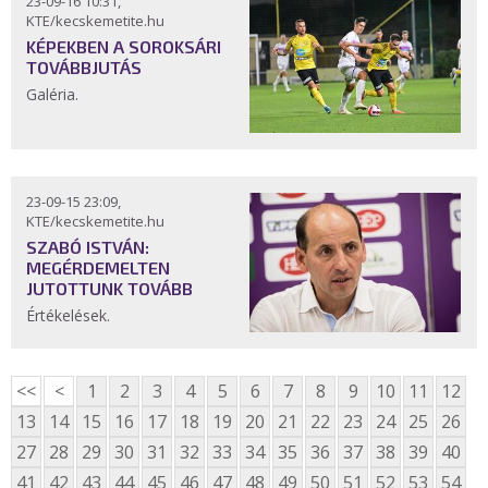
23-09-16 10:31,
KTE/kecskemetite.hu
KÉPEKBEN A SOROKSÁRI
TOVÁBBJUTÁS
Galéria.
23-09-15 23:09,
KTE/kecskemetite.hu
SZABÓ ISTVÁN:
MEGÉRDEMELTEN
JUTOTTUNK TOVÁBB
Értékelések.
<<
<
1
2
3
4
5
6
7
8
9
10
11
12
13
14
15
16
17
18
19
20
21
22
23
24
25
26
27
28
29
30
31
32
33
34
35
36
37
38
39
40
41
42
43
44
45
46
47
48
49
50
51
52
53
54