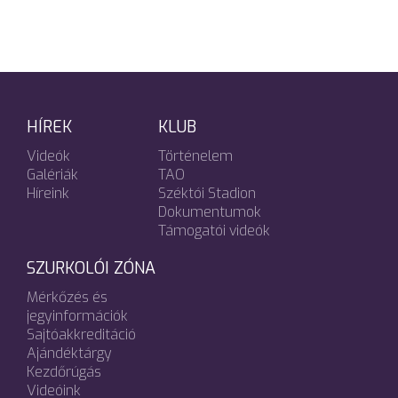
HÍREK
KLUB
Videók
Történelem
Galériák
TAO
Híreink
Széktói Stadion
Dokumentumok
Támogatói videók
SZURKOLÓI ZÓNA
Mérkőzés és
jegyinformációk
Sajtóakkreditáció
Ajándéktárgy
Kezdőrúgás
Videóink