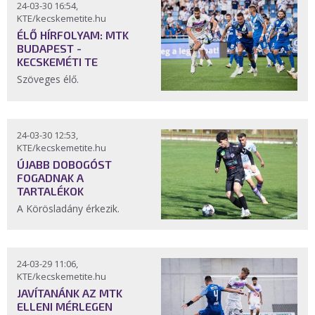
24-03-30 16:54,
KTE/kecskemetite.hu
ÉLŐ HÍRFOLYAM: MTK
BUDAPEST -
KECSKEMÉTI TE
Szöveges élő.
24-03-30 12:53,
KTE/kecskemetite.hu
ÚJABB DOBOGÓST
FOGADNAK A
TARTALÉKOK
A Körösladány érkezik.
24-03-29 11:06,
KTE/kecskemetite.hu
JAVÍTANÁNK AZ MTK
ELLENI MÉRLEGEN