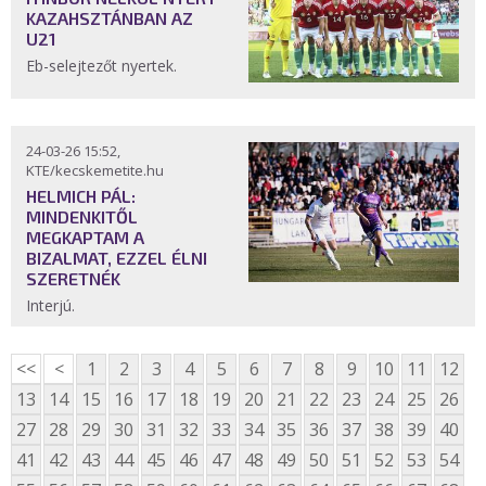
KAZAHSZTÁNBAN AZ
U21
Eb-selejtezőt nyertek.
24-03-26 15:52,
KTE/kecskemetite.hu
HELMICH PÁL:
MINDENKITŐL
MEGKAPTAM A
BIZALMAT, EZZEL ÉLNI
SZERETNÉK
Interjú.
<<
<
1
2
3
4
5
6
7
8
9
10
11
12
13
14
15
16
17
18
19
20
21
22
23
24
25
26
27
28
29
30
31
32
33
34
35
36
37
38
39
40
41
42
43
44
45
46
47
48
49
50
51
52
53
54