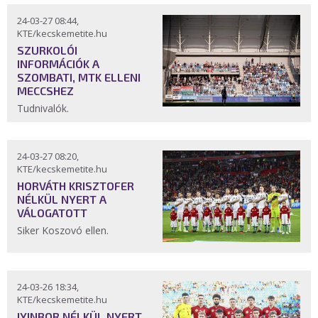
24-03-27 08:44,
KTE/kecskemetite.hu
SZURKOLÓI
INFORMÁCIÓK A
SZOMBATI, MTK ELLENI
MECCSHEZ
Tudnivalók.
24-03-27 08:20,
KTE/kecskemetite.hu
HORVÁTH KRISZTOFER
NÉLKÜL NYERT A
VÁLOGATOTT
Siker Koszovó ellen.
24-03-26 18:34,
KTE/kecskemetite.hu
IYINBOR NÉLKÜL NYERT