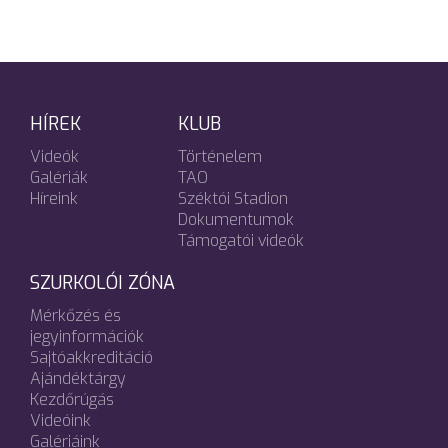
HÍREK
KLUB
Videók
Történelem
Galériák
TAO
Híreink
Széktói Stadion
Dokumentumok
Támogatói videók
SZURKOLÓI ZÓNA
Mérkőzés és
jegyinformációk
Sajtóakkreditáció
Ajándéktárgy
Kezdőrúgás
Videóink
Galériáink