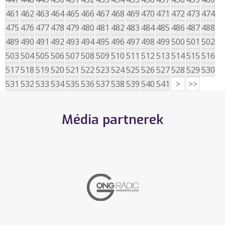
461
462
463
464
465
466
467
468
469
470
471
472
473
474
475
476
477
478
479
480
481
482
483
484
485
486
487
488
489
490
491
492
493
494
495
496
497
498
499
500
501
502
503
504
505
506
507
508
509
510
511
512
513
514
515
516
517
518
519
520
521
522
523
524
525
526
527
528
529
530
531
532
533
534
535
536
537
538
539
540
541
>
>>
Média partnerek