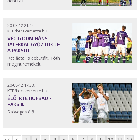
debütált.
20-08-12 21:42,
KTE/kecskemetite.hu
VÉGIG DOMINÁNS
JÁTÉKKAL GYŐZTÜK LE
A PAKSOT
Két fiatal is debütált, Tóth
megint remekelt.
20-08-12 17:38,
KTE/kecskemetite.hu
ÉLŐ: KTE HUFBAU -
PAKS II.
Szöveges élő.
<<
<
1
2
3
4
5
6
7
8
9
10
11
12