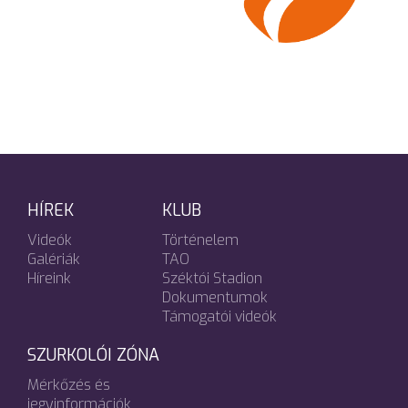
HÍREK
KLUB
Videók
Történelem
Galériák
TAO
Híreink
Széktói Stadion
Dokumentumok
Támogatói videók
SZURKOLÓI ZÓNA
Mérkőzés és
jegyinformációk