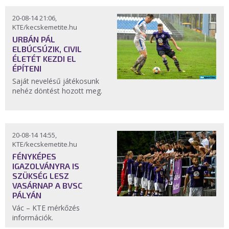
20-08-14 21:06,
KTE/kecskemetite.hu
URBÁN PÁL
ELBÚCSÚZIK, CIVIL
ÉLETÉT KEZDI EL
ÉPÍTENI
Saját nevelésű játékosunk
nehéz döntést hozott meg.
20-08-14 14:55,
KTE/kecskemetite.hu
FÉNYKÉPES
IGAZOLVÁNYRA IS
SZÜKSÉG LESZ
VASÁRNAP A BVSC
PÁLYÁN
Vác – KTE mérkőzés
információk.