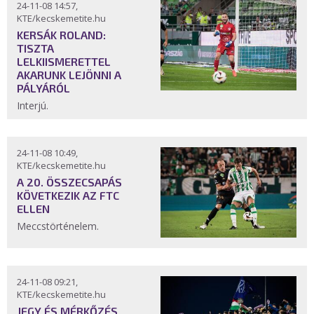
24-11-08 14:57,
KTE/kecskemetite.hu
KERSÁK ROLAND:
TISZTA
LELKIISMERETTEL
AKARUNK LEJÖNNI A
PÁLYÁRÓL
Interjú.
24-11-08 10:49,
KTE/kecskemetite.hu
A 20. ÖSSZECSAPÁS
KÖVETKEZIK AZ FTC
ELLEN
Meccstörténelem.
24-11-08 09:21,
KTE/kecskemetite.hu
JEGY ÉS MÉRKŐZÉS