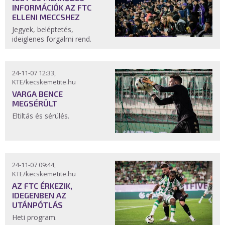
INFORMÁCIÓK AZ FTC
ELLENI MECCSHEZ
Jegyek, beléptetés,
ideiglenes forgalmi rend.
24-11-07 12:33,
KTE/kecskemetite.hu
VARGA BENCE
MEGSÉRÜLT
Eltiltás és sérülés.
24-11-07 09:44,
KTE/kecskemetite.hu
AZ FTC ÉRKEZIK,
IDEGENBEN AZ
UTÁNPÓTLÁS
Heti program.