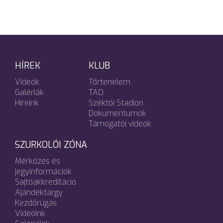
HÍREK
KLUB
Videók
Történelem
Galériák
TAO
Híreink
Széktói Stadion
Dokumentumok
Támogatói videók
SZURKOLÓI ZÓNA
Mérkőzés és
jegyinformációk
Sajtóakkreditáció
Ajándéktárgy
Kezdőrúgás
Videóink