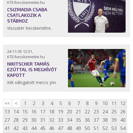
KTE/kecskemetite.hu
CSIZMADIA CSABA
CSATLAKOZIK A
STÁBHOZ
Visszatér Kecskemétre.
24-11-05 12:31,
KTE/kecskemetite.hu
NIKITSCHER TAMÁS
EZÚTTAL IS MEGHÍVÓT
KAPOTT
Két válogatott meccs jön.
<<
<
1
2
3
4
5
6
7
8
9
10
11
12
13
14
15
16
17
18
19
20
21
22
23
24
25
26
27
28
29
30
31
32
33
34
35
36
37
38
39
40
41
42
43
44
45
46
47
48
49
50
51
52
53
54