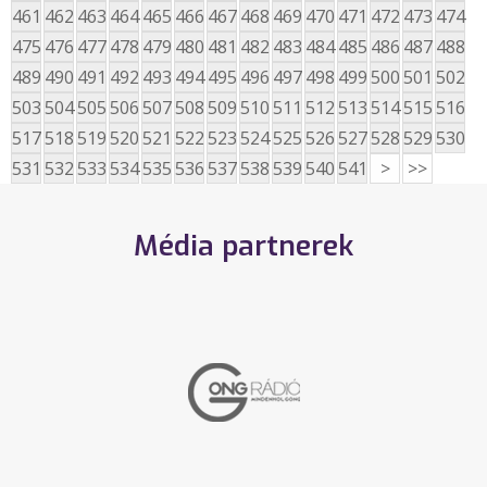
461
462
463
464
465
466
467
468
469
470
471
472
473
474
475
476
477
478
479
480
481
482
483
484
485
486
487
488
489
490
491
492
493
494
495
496
497
498
499
500
501
502
503
504
505
506
507
508
509
510
511
512
513
514
515
516
517
518
519
520
521
522
523
524
525
526
527
528
529
530
531
532
533
534
535
536
537
538
539
540
541
>
>>
Média partnerek