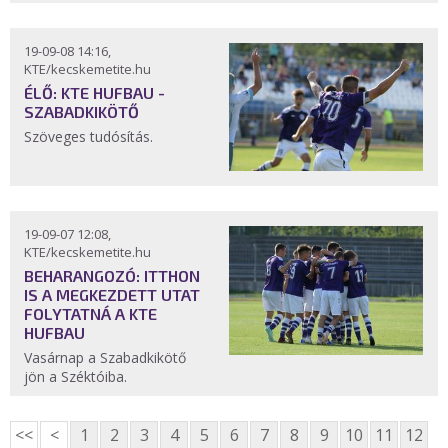
19-09-08 14:16,
KTE/kecskemetite.hu
ÉLŐ: KTE HUFBAU -
SZABADKIKÖTŐ
Szöveges tudósítás.
19-09-07 12:08,
KTE/kecskemetite.hu
BEHARANGOZÓ: ITTHON
IS A MEGKEZDETT UTAT
FOLYTATNÁ A KTE
HUFBAU
Vasárnap a Szabadkikötő
jön a Széktóiba.
<<
<
1
2
3
4
5
6
7
8
9
10
11
12