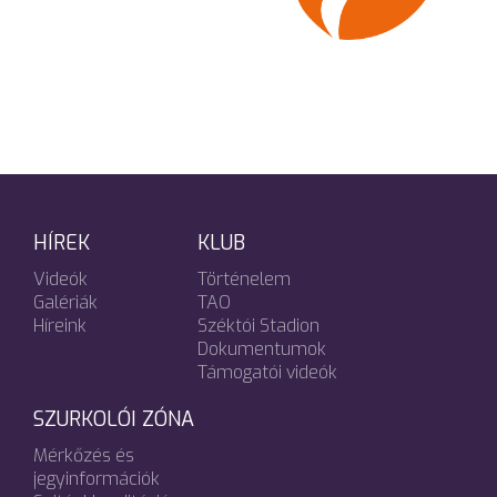
HÍREK
KLUB
Videók
Történelem
Galériák
TAO
Híreink
Széktói Stadion
Dokumentumok
Támogatói videók
SZURKOLÓI ZÓNA
Mérkőzés és
jegyinformációk