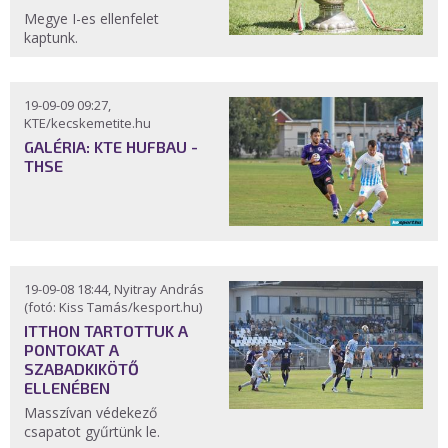
Megye I-es ellenfelet
kaptunk.
19-09-09 09:27,
KTE/kecskemetite.hu
GALÉRIA: KTE HUFBAU -
THSE
19-09-08 18:44, Nyitray András
(fotó: Kiss Tamás/kesport.hu)
ITTHON TARTOTTUK A
PONTOKAT A
SZABADKIKÖTŐ
ELLENÉBEN
Masszívan védekező
csapatot gyűrtünk le.