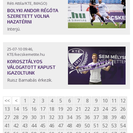
Réti Attila/KTE, IMAGO)
BOLYKI ANDOR RÉGÓTA
SZERETETT VOLNA
HAZATÉRNI
Interjú.
25-07-10 09:46,
KTE/kecskemetite.hu
KOROSZTÁLYOS
VÁLOGATOTT KAPUST
IGAZOLTUNK
Ruisz Barnabás érkezik.
<<
<
1
2
3
4
5
6
7
8
9
10
11
12
13
14
15
16
17
18
19
20
21
22
23
24
25
26
27
28
29
30
31
32
33
34
35
36
37
38
39
40
41
42
43
44
45
46
47
48
49
50
51
52
53
54