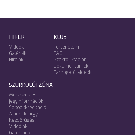
HÍREK
KLUB
Videók
Történelem
Galériák
TAO
Híreink
Széktói Stadion
Dokumentumok
Támogatói videók
SZURKOLÓI ZÓNA
Mérkőzés és
jegyinformációk
Sajtóakkreditáció
Ajándéktárgy
Kezdőrúgás
Videóink
Galériáink