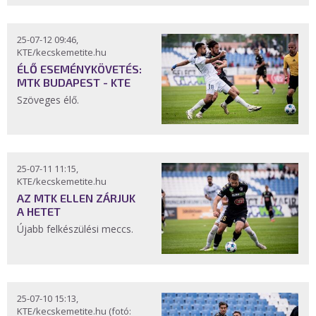
25-07-12 09:46,
KTE/kecskemetite.hu
ÉLŐ ESEMÉNYKÖVETÉS:
MTK BUDAPEST - KTE
Szöveges élő.
25-07-11 11:15,
KTE/kecskemetite.hu
AZ MTK ELLEN ZÁRJUK
A HETET
Újabb felkészülési meccs.
25-07-10 15:13,
KTE/kecskemetite.hu (fotó: