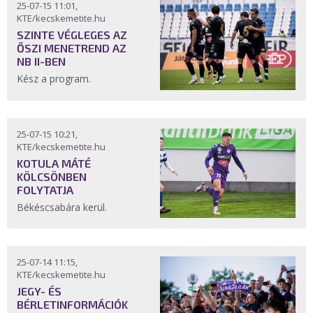
25-07-15 11:01,
KTE/kecskemetite.hu
SZINTE VÉGLEGES AZ
ŐSZI MENETREND AZ
NB II-BEN
Kész a program.
25-07-15 10:21,
KTE/kecskemetite.hu
KOTULA MÁTÉ
KÖLCSÖNBEN
FOLYTATJA
Békéscsabára kerül.
25-07-14 11:15,
KTE/kecskemetite.hu
JEGY- ÉS
BÉRLETINFORMÁCIÓK