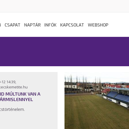
B
CSAPAT
NAPTÁR
INFÓK
KAPCSOLAT
WEBSHOP
-12 14:39,
kecskemetite.hu
ID MÚLTUNK VAN A
ÁRMISLENNYEL
störténelem.