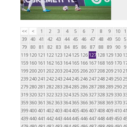
<<
<
1
2
3
4
5
6
7
8
9
10
1
39
40
41
42
43
44
45
46
47
48
49
50
5
79
80
81
82
83
84
85
86
87
88
89
90
9
119
120
121
122
123
124
125
126
127
128
129
130
1
159
160
161
162
163
164
165
166
167
168
169
170
1
199
200
201
202
203
204
205
206
207
208
209
210
2
239
240
241
242
243
244
245
246
247
248
249
250
2
279
280
281
282
283
284
285
286
287
288
289
290
2
319
320
321
322
323
324
325
326
327
328
329
330
3
359
360
361
362
363
364
365
366
367
368
369
370
3
399
400
401
402
403
404
405
406
407
408
409
410
4
439
440
441
442
443
444
445
446
447
448
449
450
4
479
480
481
482
483
484
485
486
487
488
489
490
4