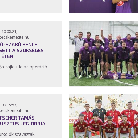
-10 08:21,
kecskemetite.hu
Ó-SZABÓ BENCE
SETT A SZÜKSÉGES
TÉTEN
őn zajlott le az operáció.
-09 15:53,
kecskemetite.hu
ITSCHER TAMÁS
USZTUS LEGJOBBJA
urkolók szavaztak.