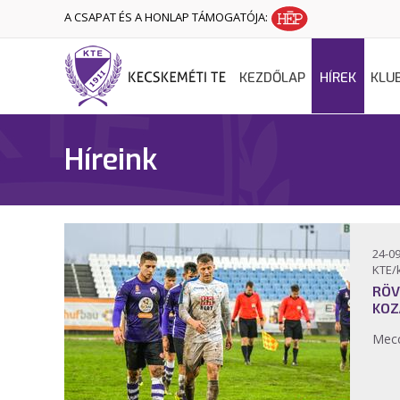
A CSAPAT ÉS A HONLAP TÁMOGATÓJA:
KEZDŐLAP
HÍREK
KLU
Híreink
24-09
KTE/
RÖV
KOZ
Mecc