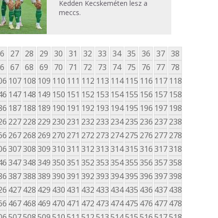
Kedden Kecskeméten lesz a
meccs.
6
27
28
29
30
31
32
33
34
35
36
37
38
6
67
68
69
70
71
72
73
74
75
76
77
78
06
107
108
109
110
111
112
113
114
115
116
117
118
46
147
148
149
150
151
152
153
154
155
156
157
158
86
187
188
189
190
191
192
193
194
195
196
197
198
26
227
228
229
230
231
232
233
234
235
236
237
238
66
267
268
269
270
271
272
273
274
275
276
277
278
06
307
308
309
310
311
312
313
314
315
316
317
318
46
347
348
349
350
351
352
353
354
355
356
357
358
86
387
388
389
390
391
392
393
394
395
396
397
398
26
427
428
429
430
431
432
433
434
435
436
437
438
66
467
468
469
470
471
472
473
474
475
476
477
478
06
507
508
509
510
511
512
513
514
515
516
517
518