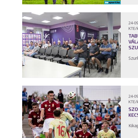
24-09
KTE/
TAB
VÁL
SZU
Szur
24-09
KTE/
SZO
KEC
Kika