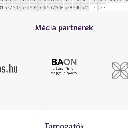
31
532
533
534
535
536
537
538
539
540
541
>
>>
Média partnerek
Támogatók