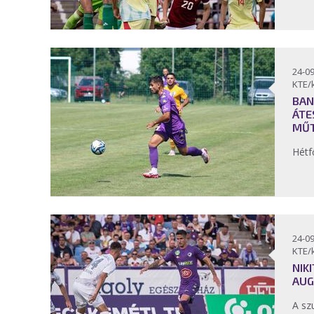
24-09
KTE/
BAN
ÁTE
MŰ
Hétf
24-09
KTE/
NIK
AUG
A sz