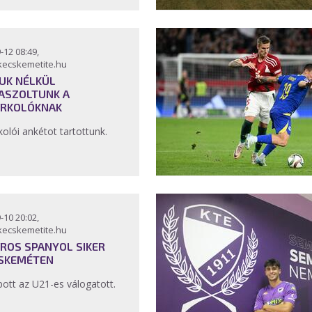
-12 08:49,
kecskemetite.hu
UK NÉLKÜL
ASZOLTUNK A
RKOLÓKNAK
kolói ankétot tartottunk.
-10 20:02,
kecskemetite.hu
ROS SPANYOL SIKER
SKEMÉTEN
pott az U21-es válogatott.