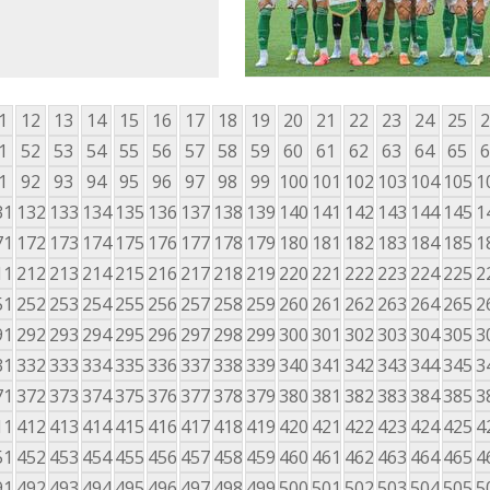
1
12
13
14
15
16
17
18
19
20
21
22
23
24
25
2
1
52
53
54
55
56
57
58
59
60
61
62
63
64
65
6
1
92
93
94
95
96
97
98
99
100
101
102
103
104
105
1
31
132
133
134
135
136
137
138
139
140
141
142
143
144
145
1
71
172
173
174
175
176
177
178
179
180
181
182
183
184
185
1
11
212
213
214
215
216
217
218
219
220
221
222
223
224
225
2
51
252
253
254
255
256
257
258
259
260
261
262
263
264
265
2
91
292
293
294
295
296
297
298
299
300
301
302
303
304
305
3
31
332
333
334
335
336
337
338
339
340
341
342
343
344
345
3
71
372
373
374
375
376
377
378
379
380
381
382
383
384
385
3
11
412
413
414
415
416
417
418
419
420
421
422
423
424
425
4
51
452
453
454
455
456
457
458
459
460
461
462
463
464
465
4
91
492
493
494
495
496
497
498
499
500
501
502
503
504
505
5