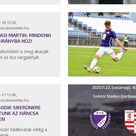
-18 15:02,
kecskemetite.hu
ASI MARTIN: MINDENKI
 IRÁNYBA HÚZ!
urkolókért is meg akarják
ni az ősz rangadóját.
-17 11:45,
kecskemetite.hu
ODIK SIKERÜNKRE
TUNK AZ IVÁNCSA
EN
szer találkoztak eddig a
atok.