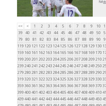
Négy
<<
<
1
2
3
4
5
6
7
8
9
10
1
39
40
41
42
43
44
45
46
47
48
49
50
5
79
80
81
82
83
84
85
86
87
88
89
90
9
119
120
121
122
123
124
125
126
127
128
129
130
1
159
160
161
162
163
164
165
166
167
168
169
170
1
199
200
201
202
203
204
205
206
207
208
209
210
2
239
240
241
242
243
244
245
246
247
248
249
250
2
279
280
281
282
283
284
285
286
287
288
289
290
2
319
320
321
322
323
324
325
326
327
328
329
330
3
359
360
361
362
363
364
365
366
367
368
369
370
3
399
400
401
402
403
404
405
406
407
408
409
410
4
439
440
441
442
443
444
445
446
447
448
449
450
4
479
480
481
482
483
484
485
486
487
488
489
490
4