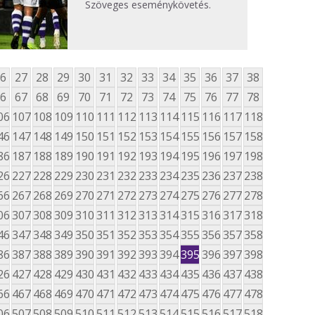
Szöveges eseménykövetés.
6
27
28
29
30
31
32
33
34
35
36
37
38
6
67
68
69
70
71
72
73
74
75
76
77
78
06
107
108
109
110
111
112
113
114
115
116
117
118
46
147
148
149
150
151
152
153
154
155
156
157
158
86
187
188
189
190
191
192
193
194
195
196
197
198
26
227
228
229
230
231
232
233
234
235
236
237
238
66
267
268
269
270
271
272
273
274
275
276
277
278
06
307
308
309
310
311
312
313
314
315
316
317
318
46
347
348
349
350
351
352
353
354
355
356
357
358
86
387
388
389
390
391
392
393
394
395
396
397
398
26
427
428
429
430
431
432
433
434
435
436
437
438
66
467
468
469
470
471
472
473
474
475
476
477
478
06
507
508
509
510
511
512
513
514
515
516
517
518