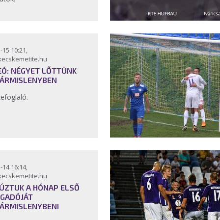
-15 10:21,
kecskemetite.hu
EÓ: NÉGYET LŐTTÜNK
ÁRMISLENYBEN
efoglaló.
-14 16:14,
kecskemetite.hu
ÚZTUK A HÓNAP ELSŐ
GADÓJÁT
ÁRMISLENYBEN!