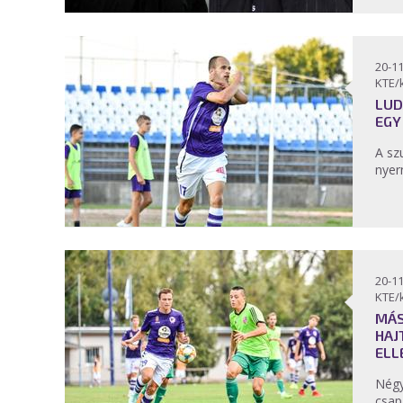
20-11
KTE/
LUD
EGY
A sz
nyer
20-11
KTE/
MÁS
HAJ
ELL
Négy
csap