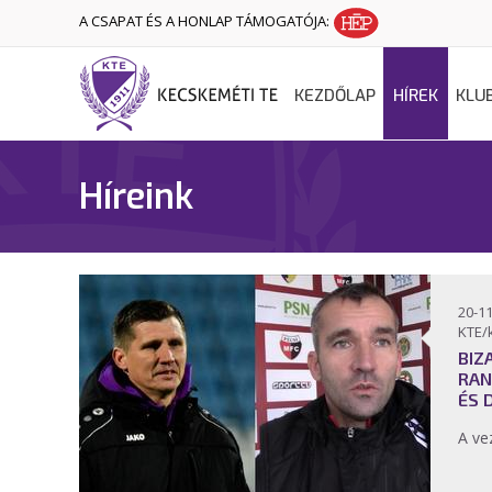
A CSAPAT ÉS A HONLAP TÁMOGATÓJA:
KEZDŐLAP
HÍREK
KLU
Híreink
20-11
KTE/
BIZ
RAN
ÉS 
A ve