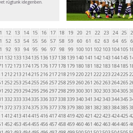
et rúgtunk idegenben.
1
12
13
14
15
16
17
18
19
20
21
22
23
24
25
2
1
52
53
54
55
56
57
58
59
60
61
62
63
64
65
6
1
92
93
94
95
96
97
98
99
100
101
102
103
104
105
1
31
132
133
134
135
136
137
138
139
140
141
142
143
144
145
1
71
172
173
174
175
176
177
178
179
180
181
182
183
184
185
1
11
212
213
214
215
216
217
218
219
220
221
222
223
224
225
2
51
252
253
254
255
256
257
258
259
260
261
262
263
264
265
2
91
292
293
294
295
296
297
298
299
300
301
302
303
304
305
3
31
332
333
334
335
336
337
338
339
340
341
342
343
344
345
3
71
372
373
374
375
376
377
378
379
380
381
382
383
384
385
3
11
412
413
414
415
416
417
418
419
420
421
422
423
424
425
4
51
452
453
454
455
456
457
458
459
460
461
462
463
464
465
4
91
492
493
494
495
496
497
498
499
500
501
502
503
504
505
5