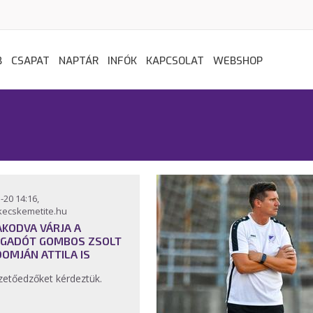
B
CSAPAT
NAPTÁR
INFÓK
KAPCSOLAT
WEBSHOP
-20 14:16,
kecskemetite.hu
AKODVA VÁRJA A
GADÓT GOMBOS ZSOLT
DOMJÁN ATTILA IS
zetőedzőket kérdeztük.