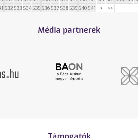
31
532
533
534
535
536
537
538
539
540
541
>
>>
Média partnerek
Támogatók