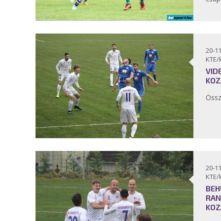
20-11
KTE/
VID
KOZ
Össz
20-11
KTE/
BEH
RAN
KOZ