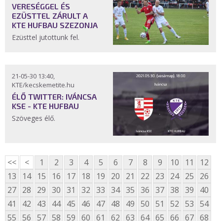
VERESÉGGEL ÉS
EZÜSTTEL ZÁRULT A
KTE HUFBAU SZEZONJA
Ezüsttel jutottunk fel.
21-05-30 13:40,
KTE/kecskemetite.hu
ÉLŐ TWITTER: IVÁNCSA
KSE - KTE HUFBAU
Szöveges élő.
<<
<
1
2
3
4
5
6
7
8
9
10
11
12
13
14
15
16
17
18
19
20
21
22
23
24
25
26
27
28
29
30
31
32
33
34
35
36
37
38
39
40
41
42
43
44
45
46
47
48
49
50
51
52
53
54
55
56
57
58
59
60
61
62
63
64
65
66
67
68