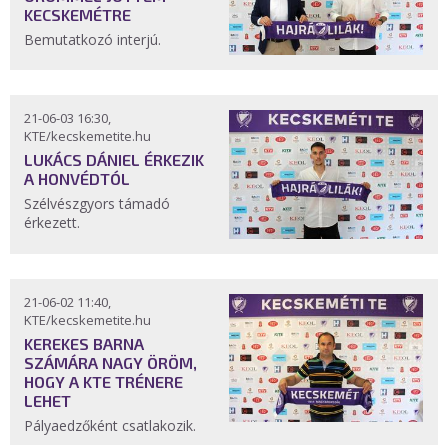
KECSKEMÉTRE
Bemutatkozó interjú.
21-06-03 16:30,
KTE/kecskemetite.hu
LUKÁCS DÁNIEL ÉRKEZIK
A HONVÉDTÓL
Szélvészgyors támadó
érkezett.
21-06-02 11:40,
KTE/kecskemetite.hu
KEREKES BARNA
SZÁMÁRA NAGY ÖRÖM,
HOGY A KTE TRÉNERE
LEHET
Pályaedzőként csatlakozik.