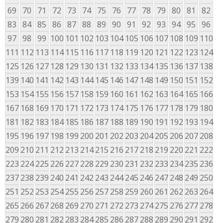
69
70
71
72
73
74
75
76
77
78
79
80
81
82
83
84
85
86
87
88
89
90
91
92
93
94
95
96
97
98
99
100
101
102
103
104
105
106
107
108
109
110
111
112
113
114
115
116
117
118
119
120
121
122
123
124
125
126
127
128
129
130
131
132
133
134
135
136
137
138
139
140
141
142
143
144
145
146
147
148
149
150
151
152
153
154
155
156
157
158
159
160
161
162
163
164
165
166
167
168
169
170
171
172
173
174
175
176
177
178
179
180
181
182
183
184
185
186
187
188
189
190
191
192
193
194
195
196
197
198
199
200
201
202
203
204
205
206
207
208
209
210
211
212
213
214
215
216
217
218
219
220
221
222
223
224
225
226
227
228
229
230
231
232
233
234
235
236
237
238
239
240
241
242
243
244
245
246
247
248
249
250
251
252
253
254
255
256
257
258
259
260
261
262
263
264
265
266
267
268
269
270
271
272
273
274
275
276
277
278
279
280
281
282
283
284
285
286
287
288
289
290
291
292