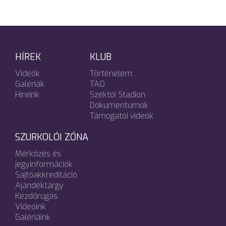
HÍREK
KLUB
Videók
Történelem
Galériák
TAO
Híreink
Széktói Stadion
Dokumentumok
Támogatói videók
SZURKOLÓI ZÓNA
Mérkőzés és
jegyinformációk
Sajtóakkreditáció
Ajándéktárgy
Kezdőrúgás
Videóink
Galériáink