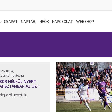
B
CSAPAT
NAPTÁR
INFÓK
KAPCSOLAT
WEBSHOP
-26 18:34,
kecskemetite.hu
NBOR NÉLKÜL NYERT
AHSZTÁNBAN AZ U21
elejtezőt nyertek.