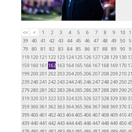
<<
<
1
2
3
4
5
6
7
8
9
10
1
39
40
41
42
43
44
45
46
47
48
49
50
5
79
80
81
82
83
84
85
86
87
88
89
90
9
119
120
121
122
123
124
125
126
127
128
129
130
1
159
160
161
162
163
164
165
166
167
168
169
170
1
199
200
201
202
203
204
205
206
207
208
209
210
2
239
240
241
242
243
244
245
246
247
248
249
250
2
279
280
281
282
283
284
285
286
287
288
289
290
2
319
320
321
322
323
324
325
326
327
328
329
330
3
359
360
361
362
363
364
365
366
367
368
369
370
3
399
400
401
402
403
404
405
406
407
408
409
410
4
439
440
441
442
443
444
445
446
447
448
449
450
4
479
480
481
482
483
484
485
486
487
488
489
490
4