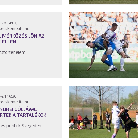
-26 14:07,
kecskemetite.hu
5. MÉRKŐZÉS JÖN AZ
 ELLEN
störténelem.
-24 16:36,
kecskemetite.hu
NDREI GÓLJÁVAL
RTEK A TARTALÉKOK
kes pontok Szegeden.