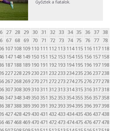
Győztek a fiatalok.
6
27
28
29
30
31
32
33
34
35
36
37
38
6
67
68
69
70
71
72
73
74
75
76
77
78
06
107
108
109
110
111
112
113
114
115
116
117
118
46
147
148
149
150
151
152
153
154
155
156
157
158
86
187
188
189
190
191
192
193
194
195
196
197
198
26
227
228
229
230
231
232
233
234
235
236
237
238
66
267
268
269
270
271
272
273
274
275
276
277
278
06
307
308
309
310
311
312
313
314
315
316
317
318
46
347
348
349
350
351
352
353
354
355
356
357
358
86
387
388
389
390
391
392
393
394
395
396
397
398
26
427
428
429
430
431
432
433
434
435
436
437
438
66
467
468
469
470
471
472
473
474
475
476
477
478
06
507
508
509
510
511
512
513
514
515
516
517
518