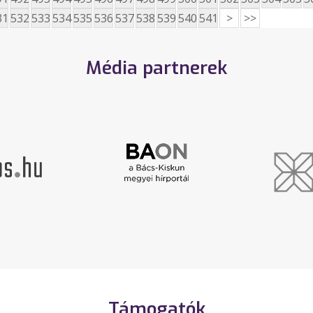
31
532
533
534
535
536
537
538
539
540
541
>
>>
Média partnerek
Támogatók