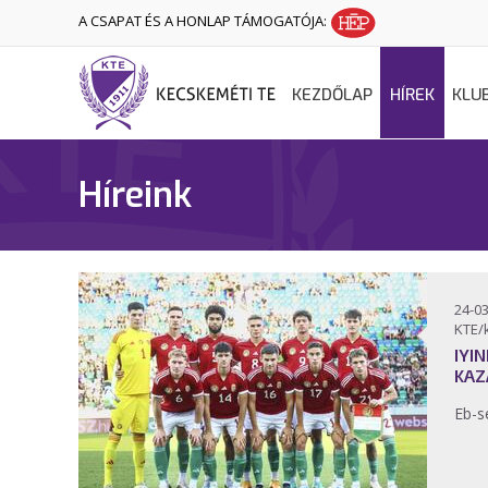
A CSAPAT ÉS A HONLAP TÁMOGATÓJA:
KEZDŐLAP
HÍREK
KLU
Híreink
24-03
KTE/
IYI
KAZ
Eb-s