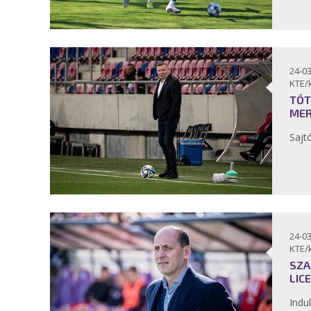
24-03
KTE/
TÓT
MER
Sajt
24-03
KTE/
SZA
LIC
Indu