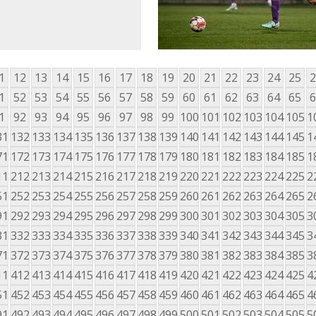
1
12
13
14
15
16
17
18
19
20
21
22
23
24
25
2
1
52
53
54
55
56
57
58
59
60
61
62
63
64
65
6
1
92
93
94
95
96
97
98
99
100
101
102
103
104
105
1
31
132
133
134
135
136
137
138
139
140
141
142
143
144
145
1
71
172
173
174
175
176
177
178
179
180
181
182
183
184
185
1
11
212
213
214
215
216
217
218
219
220
221
222
223
224
225
2
51
252
253
254
255
256
257
258
259
260
261
262
263
264
265
2
91
292
293
294
295
296
297
298
299
300
301
302
303
304
305
3
31
332
333
334
335
336
337
338
339
340
341
342
343
344
345
3
71
372
373
374
375
376
377
378
379
380
381
382
383
384
385
3
11
412
413
414
415
416
417
418
419
420
421
422
423
424
425
4
51
452
453
454
455
456
457
458
459
460
461
462
463
464
465
4
91
492
493
494
495
496
497
498
499
500
501
502
503
504
505
5