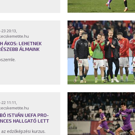
-23 20:13,
kecskemetite.hu
H ÁKOS: LEHETNEK
ÉSZEBB ÁLMAINK
ószemle.
-22 11:11,
kecskemetite.hu
BÓ ISTVÁN UEFA PRO-
ENCES HALLGATÓ LETT
l az edzőképzési kurzus.