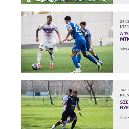
24-03
KTE/
A 1
MTK
Mecc
24-03
KTE/
SZE
NYE
Érté