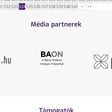
31
532
533
534
535
536
537
538
539
540
541
>
>>
Média partnerek
Támogatók