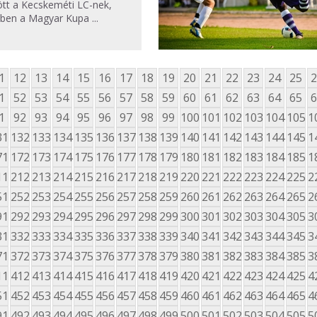
ött a Kecskeméti LC-nek,
ben a Magyar Kupa ...
1
12
13
14
15
16
17
18
19
20
21
22
23
24
25
2
1
52
53
54
55
56
57
58
59
60
61
62
63
64
65
6
1
92
93
94
95
96
97
98
99
100
101
102
103
104
105
1
31
132
133
134
135
136
137
138
139
140
141
142
143
144
145
1
71
172
173
174
175
176
177
178
179
180
181
182
183
184
185
1
11
212
213
214
215
216
217
218
219
220
221
222
223
224
225
2
51
252
253
254
255
256
257
258
259
260
261
262
263
264
265
2
91
292
293
294
295
296
297
298
299
300
301
302
303
304
305
3
31
332
333
334
335
336
337
338
339
340
341
342
343
344
345
3
71
372
373
374
375
376
377
378
379
380
381
382
383
384
385
3
11
412
413
414
415
416
417
418
419
420
421
422
423
424
425
4
51
452
453
454
455
456
457
458
459
460
461
462
463
464
465
4
91
492
493
494
495
496
497
498
499
500
501
502
503
504
505
5