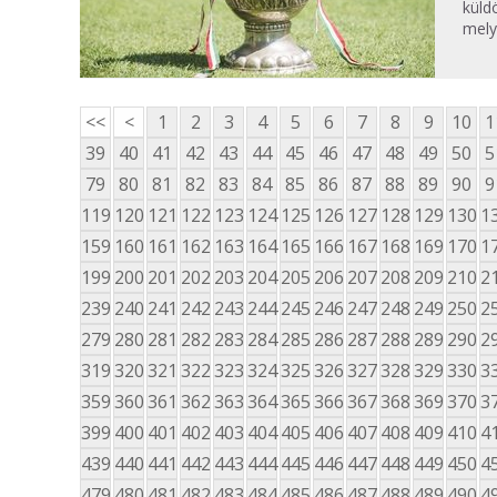
küld
mely
<<
<
1
2
3
4
5
6
7
8
9
10
1
39
40
41
42
43
44
45
46
47
48
49
50
5
79
80
81
82
83
84
85
86
87
88
89
90
9
119
120
121
122
123
124
125
126
127
128
129
130
1
159
160
161
162
163
164
165
166
167
168
169
170
1
199
200
201
202
203
204
205
206
207
208
209
210
2
239
240
241
242
243
244
245
246
247
248
249
250
2
279
280
281
282
283
284
285
286
287
288
289
290
2
319
320
321
322
323
324
325
326
327
328
329
330
3
359
360
361
362
363
364
365
366
367
368
369
370
3
399
400
401
402
403
404
405
406
407
408
409
410
4
439
440
441
442
443
444
445
446
447
448
449
450
4
479
480
481
482
483
484
485
486
487
488
489
490
4