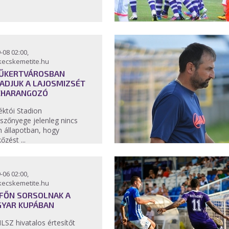
-08 02:00,
kecskemetite.hu
ŰKERTVÁROSBAN
ADJUK A LAJOSMIZSÉT
EHARANGOZÓ
éktói Stadion
szőnyege jelenleg nincs
n állapotban, hogy
őzést ...
-06 02:00,
kecskemetite.hu
FŐN SORSOLNAK A
YAR KUPÁBAN
LSZ hivatalos értesítőt