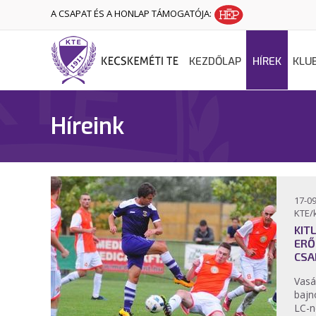
A CSAPAT ÉS A HONLAP TÁMOGATÓJA:
KEZDŐLAP
HÍREK
KLU
Híreink
17-09
KTE/
KIT
ERŐ
CSA
Vasá
bajn
LC-ne