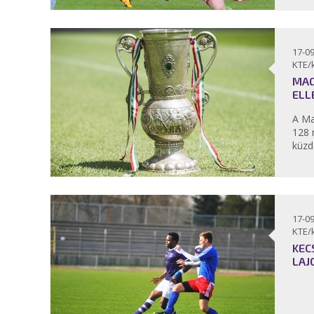
17-09
KTE/
MAG
ELL
A Ma
128 
küzd
17-09
KTE/
KEC
LAJ