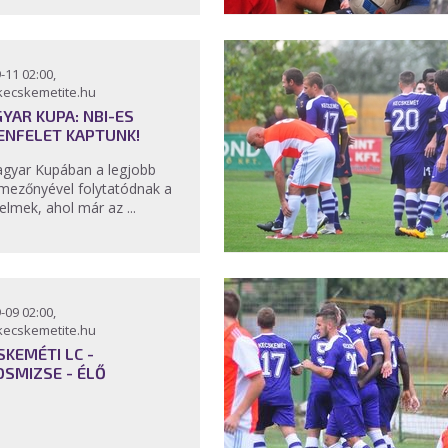
-11 02:00,
kecskemetite.hu
YAR KUPA: NBI-ES
ENFELET KAPTUNK!
gyar Kupában a legjobb
mezőnyével folytatódnak a
elmek, ahol már az ...
-09 02:00,
kecskemetite.hu
SKEMÉTI LC -
OSMIZSE - ÉLŐ