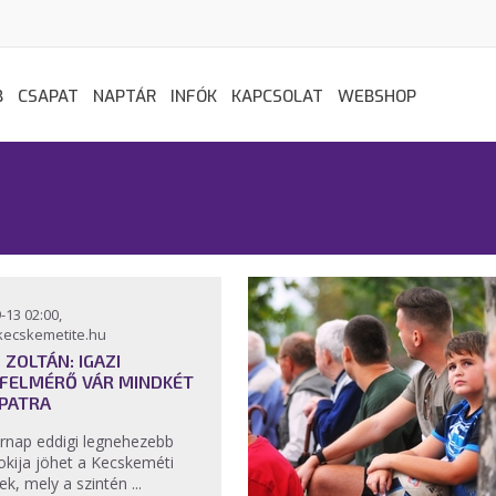
B
CSAPAT
NAPTÁR
INFÓK
KAPCSOLAT
WEBSHOP
-13 02:00,
kecskemetite.hu
L ZOLTÁN: IGAZI
FELMÉRŐ VÁR MINDKÉT
PATRA
rnap eddigi legnehezebb
okija jöhet a Kecskeméti
k, mely a szintén ...