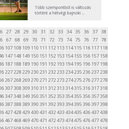
Több szempontból is változás
történt a hétvégi bajnoki ...
6
27
28
29
30
31
32
33
34
35
36
37
38
6
67
68
69
70
71
72
73
74
75
76
77
78
06
107
108
109
110
111
112
113
114
115
116
117
118
46
147
148
149
150
151
152
153
154
155
156
157
158
86
187
188
189
190
191
192
193
194
195
196
197
198
26
227
228
229
230
231
232
233
234
235
236
237
238
66
267
268
269
270
271
272
273
274
275
276
277
278
06
307
308
309
310
311
312
313
314
315
316
317
318
46
347
348
349
350
351
352
353
354
355
356
357
358
86
387
388
389
390
391
392
393
394
395
396
397
398
26
427
428
429
430
431
432
433
434
435
436
437
438
66
467
468
469
470
471
472
473
474
475
476
477
478
06
507
508
509
510
511
512
513
514
515
516
517
518