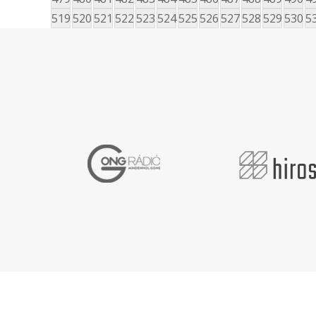
519
520
521
522
523
524
525
526
527
528
529
530
5