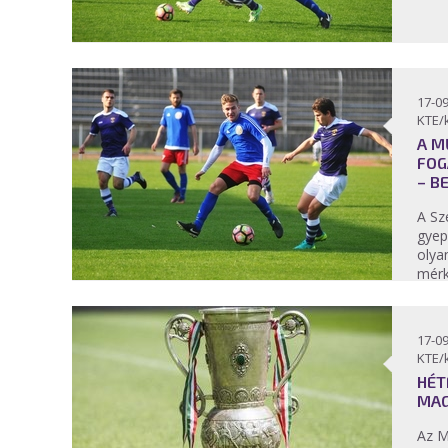
17-09
KTE/
A M
FOG
– B
A Sz
gyep
olya
mérk
17-09
KTE/
HÉT
MAG
Az M