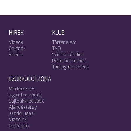
HÍREK
KLUB
Videók
Történelem
Galériák
TAO
Híreink
Széktói Stadion
Dokumentumok
Támogatói videók
SZURKOLÓI ZÓNA
Mérkőzés és
jegyinformációk
Sajtóakkreditáció
Ajándéktárgy
Kezdőrúgás
Videóink
Galériáink