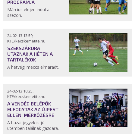
PROGRAMJA
Március elején indul a
szezon.
24-02-13 13:59,
KTE/kecskemetite.hu
SZEKSZÁRDRA
UTAZNAK A HÉTEN A
TARTALÉKOK
A hétvégi meccs elmaradt.
24-02-13 10:25,
KTE/kecskemetite.hu
A VENDÉG BELÉPŐK
ELFOGYTAK AZ ÚJPEST
ELLENI MÉRKŐZÉSRE
A hazai jegyek is jó
ütemben találnak gazdára.