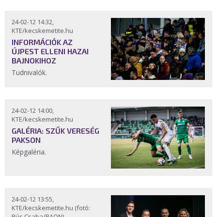
24-02-12 14:32,
KTE/kecskemetite.hu
INFORMÁCIÓK AZ
ÚJPEST ELLENI HAZAI
BAJNOKIHOZ
Tudnivalók.
24-02-12 14:00,
KTE/kecskemetite.hu
GALÉRIA: SZŰK VERESÉG
PAKSON
Képgaléria.
24-02-12 13:55,
KTE/kecskemetite.hu (fotó:
Bús Csaba/BAON)