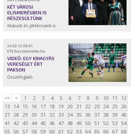
KÉT VÁROSI
ELISMERÉSBEN IS
RÉSZESÜLTÜNK
Klubunk és játékosaink is.
24-02-12 09:47,
KTE/kecskemetite.hu
VIDEÓ: EGY KIHAGYÁS
VERESÉGET ÉRT
PAKSON
Összefoglaló.
<<
<
1
2
3
4
5
6
7
8
9
10
11
12
13
14
15
16
17
18
19
20
21
22
23
24
25
26
27
28
29
30
31
32
33
34
35
36
37
38
39
40
41
42
43
44
45
46
47
48
49
50
51
52
53
54
55
56
57
58
59
60
61
62
63
64
65
66
67
68