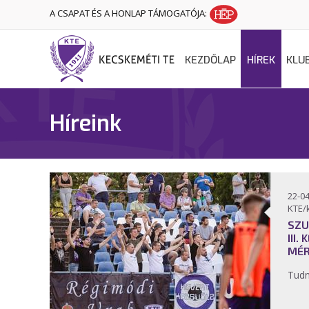
A CSAPAT ÉS A HONLAP TÁMOGATÓJA:
KEZDŐLAP
HÍREK
KLU
Híreink
22-04
KTE/
SZU
III.
MÉR
Tudn