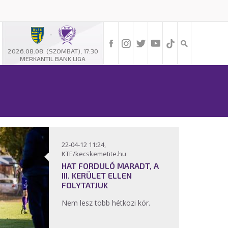
-
2026.08.08. (SZOMBAT), 17:30
MERKANTIL BANK LIGA
22-04-12 11:24,
KTE/kecskemetite.hu
HAT FORDULÓ MARADT, A
III. KERÜLET ELLEN
FOLYTATJUK
Nem lesz több hétközi kör.