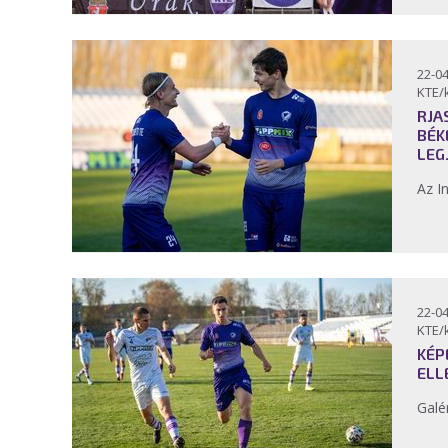
22-04
KTE/
RJA
BÉK
LEG
Az I
22-04
KTE/
KÉP
ELL
Galé