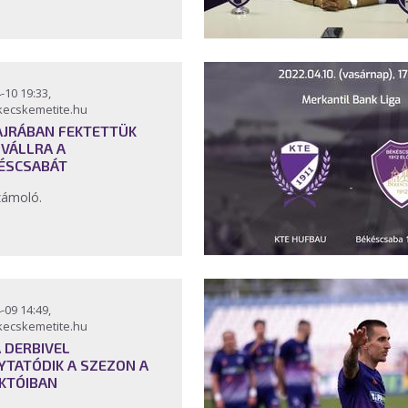
-10 19:33,
kecskemetite.hu
AJRÁBAN FEKTETTÜK
 VÁLLRA A
ÉSCSABÁT
zámoló.
-09 14:49,
kecskemetite.hu
A DERBIVEL
YTATÓDIK A SZEZON A
KTÓIBAN