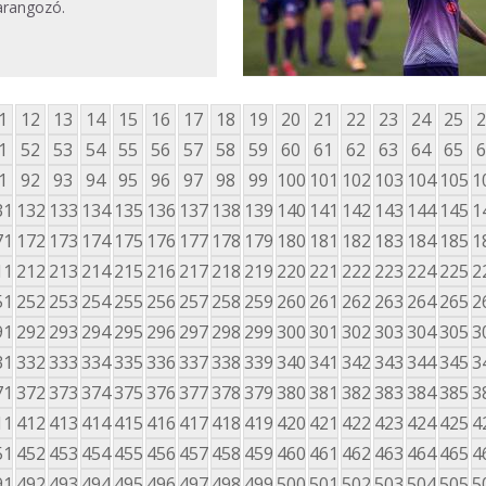
arangozó.
1
12
13
14
15
16
17
18
19
20
21
22
23
24
25
2
1
52
53
54
55
56
57
58
59
60
61
62
63
64
65
6
1
92
93
94
95
96
97
98
99
100
101
102
103
104
105
1
31
132
133
134
135
136
137
138
139
140
141
142
143
144
145
1
71
172
173
174
175
176
177
178
179
180
181
182
183
184
185
1
11
212
213
214
215
216
217
218
219
220
221
222
223
224
225
2
51
252
253
254
255
256
257
258
259
260
261
262
263
264
265
2
91
292
293
294
295
296
297
298
299
300
301
302
303
304
305
3
31
332
333
334
335
336
337
338
339
340
341
342
343
344
345
3
71
372
373
374
375
376
377
378
379
380
381
382
383
384
385
3
11
412
413
414
415
416
417
418
419
420
421
422
423
424
425
4
51
452
453
454
455
456
457
458
459
460
461
462
463
464
465
4
91
492
493
494
495
496
497
498
499
500
501
502
503
504
505
5