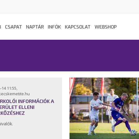
B
CSAPAT
NAPTÁR
INFÓK
KAPCSOLAT
WEBSHOP
-14 11:55,
kecskemetite.hu
RKOLÓI INFORMÁCIÓK A
 KERÜLET ELLENI
KŐZÉSHEZ
ivalók.