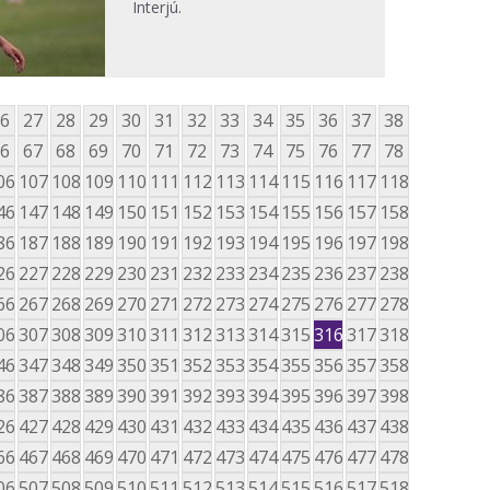
Interjú.
6
27
28
29
30
31
32
33
34
35
36
37
38
6
67
68
69
70
71
72
73
74
75
76
77
78
06
107
108
109
110
111
112
113
114
115
116
117
118
46
147
148
149
150
151
152
153
154
155
156
157
158
86
187
188
189
190
191
192
193
194
195
196
197
198
26
227
228
229
230
231
232
233
234
235
236
237
238
66
267
268
269
270
271
272
273
274
275
276
277
278
06
307
308
309
310
311
312
313
314
315
316
317
318
46
347
348
349
350
351
352
353
354
355
356
357
358
86
387
388
389
390
391
392
393
394
395
396
397
398
26
427
428
429
430
431
432
433
434
435
436
437
438
66
467
468
469
470
471
472
473
474
475
476
477
478
06
507
508
509
510
511
512
513
514
515
516
517
518