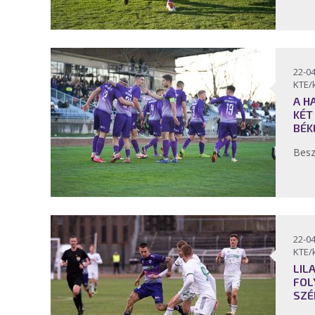
22-04
KTE/
A H
KÉT
BÉK
Bes
22-04
KTE/
LIL
FOL
SZÉ