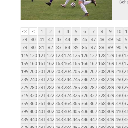
Beh
<<
<
1
2
3
4
5
6
7
8
9
10
1
39
40
41
42
43
44
45
46
47
48
49
50
5
79
80
81
82
83
84
85
86
87
88
89
90
9
119
120
121
122
123
124
125
126
127
128
129
130
1
159
160
161
162
163
164
165
166
167
168
169
170
1
199
200
201
202
203
204
205
206
207
208
209
210
2
239
240
241
242
243
244
245
246
247
248
249
250
2
279
280
281
282
283
284
285
286
287
288
289
290
2
319
320
321
322
323
324
325
326
327
328
329
330
3
359
360
361
362
363
364
365
366
367
368
369
370
3
399
400
401
402
403
404
405
406
407
408
409
410
4
439
440
441
442
443
444
445
446
447
448
449
450
4
479
480
481
482
483
484
485
486
487
488
489
490
4