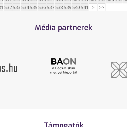
31
532
533
534
535
536
537
538
539
540
541
>
>>
Média partnerek
Támogatók