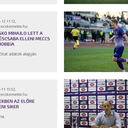
-12 11:12,
kecskemetite.hu
SKO MIHAJLO LETT A
ÉSCSABA ELLENI MECCS
JOBBJA
nStat adatok alapján.
-11 15:52,
kecskemetite.hu
EKBEN AZ ELŐRE
ENI SIKER
ria.