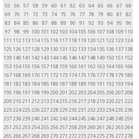
55
56
57
58
59
60
61
62
63
64
65
66
67
68
69
70
71
72
73
74
75
76
77
78
79
80
81
82
83
84
85
86
87
88
89
90
91
92
93
94
95
96
97
98
99
100
101
102
103
104
105
106
107
108
109
110
111
112
113
114
115
116
117
118
119
120
121
122
123
124
125
126
127
128
129
130
131
132
133
134
135
136
137
138
139
140
141
142
143
144
145
146
147
148
149
150
151
152
153
154
155
156
157
158
159
160
161
162
163
164
165
166
167
168
169
170
171
172
173
174
175
176
177
178
179
180
181
182
183
184
185
186
187
188
189
190
191
192
193
194
195
196
197
198
199
200
201
202
203
204
205
206
207
208
209
210
211
212
213
214
215
216
217
218
219
220
221
222
223
224
225
226
227
228
229
230
231
232
233
234
235
236
237
238
239
240
241
242
243
244
245
246
247
248
249
250
251
252
253
254
255
256
257
258
259
260
261
262
263
264
265
266
267
268
269
270
271
272
273
274
275
276
277
278