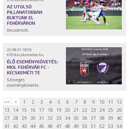
AZ UTOLSÓ
PILLANATOKBAN
BUKTUNK EL
FEHÉRVÁRON
Beszámoló.
22-08-31 18:59,
KTE/kecskemetite.hu
ÉLŐ ESEMÉNYKÖVETÉS:
MOL FEHÉRVÁR FC -
KECSKEMÉTI TE
Szöveges
eseménykövetés.
<<
<
1
2
3
4
5
6
7
8
9
10
11
12
13
14
15
16
17
18
19
20
21
22
23
24
25
26
27
28
29
30
31
32
33
34
35
36
37
38
39
40
41
42
43
44
45
46
47
48
49
50
51
52
53
54