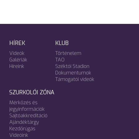
HÍREK
KLUB
Videók
Történelem
Galériák
TAO
Híreink
Széktói Stadion
Dokumentumok
Támogatói videók
SZURKOLÓI ZÓNA
Mérkőzés és
jegyinformációk
Sajtóakkreditáció
Ajándéktárgy
Kezdőrúgás
Videóink