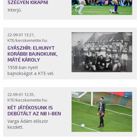
SZÉGYEN KIKAPNI
Interjú.
22-09-01 13:21,
KTE/kecskemetite.hu
GYÁSZHÍR: ELHUNYT
KORÁBBI BAJNOKUNK,
MÁTÉ KÁROLY
1958-ban nyert
bajnokságot a KTE-vel.
22-09-01 12:35,
KTE/kecskemetite.hu
KÉT JÁTÉKOSUNK IS
DEBÜTÁLT AZ NB I-BEN
Varga Ádám először
kezdett.