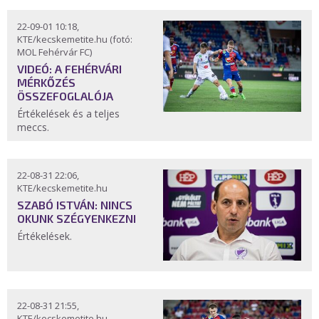
22-09-01 10:18,
KTE/kecskemetite.hu (fotó:
MOL Fehérvár FC)
VIDEÓ: A FEHÉRVÁRI
MÉRKŐZÉS
ÖSSZEFOGLALÓJA
Értékelések és a teljes
meccs.
22-08-31 22:06,
KTE/kecskemetite.hu
SZABÓ ISTVÁN: NINCS
OKUNK SZÉGYENKEZNI
Értékelések.
22-08-31 21:55,
KTE/kecskemetite.hu