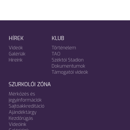
HÍREK
KLUB
Videók
Történelem
Galériák
TAO
Híreink
Széktói Stadion
Dokumentumok
Támogatói videók
SZURKOLÓI ZÓNA
Mérkőzés és
jegyinformációk
Sajtóakkreditáció
Ajándéktárgy
Kezdőrúgás
Videóink