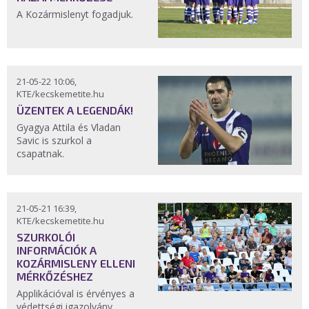
A Kozármislenyt fogadjuk.
21-05-22 10:06,
KTE/kecskemetite.hu
ÜZENTEK A LEGENDÁK!
Gyagya Attila és Vladan
Savic is szurkol a
csapatnak.
21-05-21 16:39,
KTE/kecskemetite.hu
SZURKOLÓI
INFORMÁCIÓK A
KOZÁRMISLENY ELLENI
MÉRKŐZÉSHEZ
Applikációval is érvényes a
védettségi igazolvány.