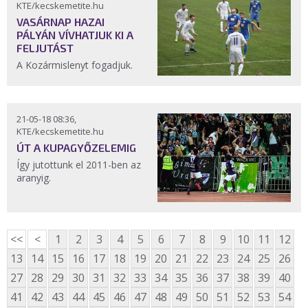
KTE/kecskemetite.hu
VASÁRNAP HAZAI
PÁLYÁN VÍVHATJUK KI A
FELJUTÁST
A Kozármislenyt fogadjuk.
21-05-18 08:36,
KTE/kecskemetite.hu
ÚT A KUPAGYŐZELEMIG
Így jutottunk el 2011-ben az
aranyig.
<<
<
1
2
3
4
5
6
7
8
9
10
11
12
13
14
15
16
17
18
19
20
21
22
23
24
25
26
27
28
29
30
31
32
33
34
35
36
37
38
39
40
41
42
43
44
45
46
47
48
49
50
51
52
53
54