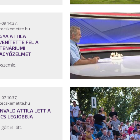
-09 14:37,
kecskemetite.hu
GYA ATTILA
VENÍTETTE FEL A
TENÁRIUMI
AGYŐZELMET
ószemle.
-07 10:37,
kecskemetite.hu
NVALD ATTILA LETT A
CS LEGJOBBJA
gólt is lőtt.