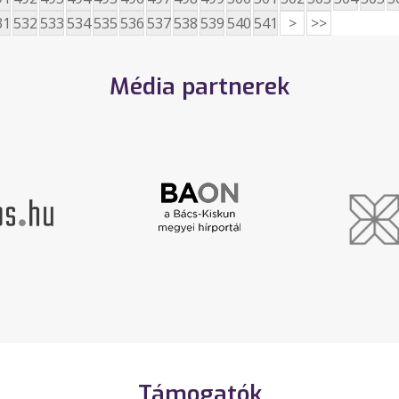
31
532
533
534
535
536
537
538
539
540
541
>
>>
Média partnerek
Támogatók