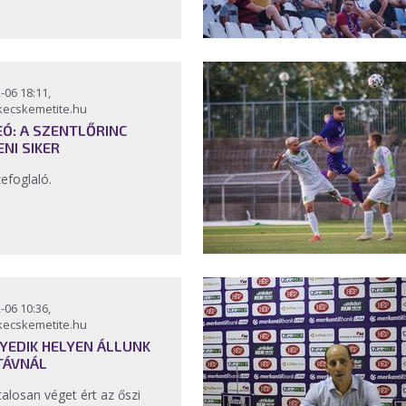
-06 18:11,
kecskemetite.hu
EÓ: A SZENTLŐRINC
ENI SIKER
efoglaló.
-06 10:36,
kecskemetite.hu
YEDIK HELYEN ÁLLUNK
TÁVNÁL
talosan véget ért az őszi