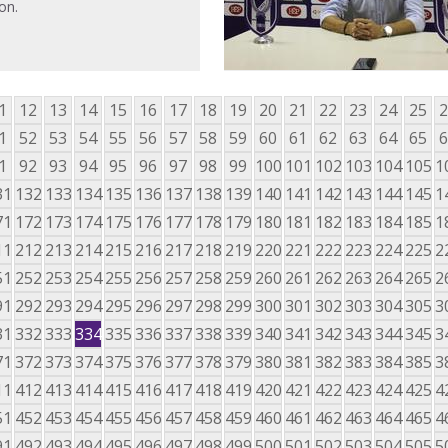
on.
1
12
13
14
15
16
17
18
19
20
21
22
23
24
25
2
1
52
53
54
55
56
57
58
59
60
61
62
63
64
65
6
1
92
93
94
95
96
97
98
99
100
101
102
103
104
105
1
31
132
133
134
135
136
137
138
139
140
141
142
143
144
145
1
71
172
173
174
175
176
177
178
179
180
181
182
183
184
185
1
11
212
213
214
215
216
217
218
219
220
221
222
223
224
225
2
51
252
253
254
255
256
257
258
259
260
261
262
263
264
265
2
91
292
293
294
295
296
297
298
299
300
301
302
303
304
305
3
31
332
333
334
335
336
337
338
339
340
341
342
343
344
345
3
71
372
373
374
375
376
377
378
379
380
381
382
383
384
385
3
11
412
413
414
415
416
417
418
419
420
421
422
423
424
425
4
51
452
453
454
455
456
457
458
459
460
461
462
463
464
465
4
91
492
493
494
495
496
497
498
499
500
501
502
503
504
505
5