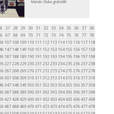
Marián Sluka gratulált.
6
27
28
29
30
31
32
33
34
35
36
37
38
6
67
68
69
70
71
72
73
74
75
76
77
78
06
107
108
109
110
111
112
113
114
115
116
117
118
46
147
148
149
150
151
152
153
154
155
156
157
158
86
187
188
189
190
191
192
193
194
195
196
197
198
26
227
228
229
230
231
232
233
234
235
236
237
238
66
267
268
269
270
271
272
273
274
275
276
277
278
06
307
308
309
310
311
312
313
314
315
316
317
318
46
347
348
349
350
351
352
353
354
355
356
357
358
86
387
388
389
390
391
392
393
394
395
396
397
398
26
427
428
429
430
431
432
433
434
435
436
437
438
66
467
468
469
470
471
472
473
474
475
476
477
478
06
507
508
509
510
511
512
513
514
515
516
517
518