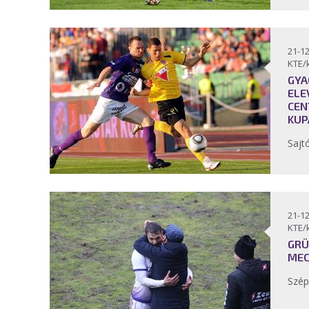
21-12
KTE/
GYA
ELE
CEN
KUP
Sajt
21-12
KTE/
GRÜ
MEC
Szép 