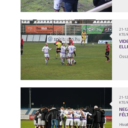
21-12
KTE/
VID
ELL
Össz
21-12
KTE/
NEG
FÉL
Hiva