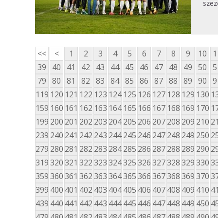
szez
<<
<
1
2
3
4
5
6
7
8
9
10
1
39
40
41
42
43
44
45
46
47
48
49
50
5
79
80
81
82
83
84
85
86
87
88
89
90
9
119
120
121
122
123
124
125
126
127
128
129
130
1
159
160
161
162
163
164
165
166
167
168
169
170
1
199
200
201
202
203
204
205
206
207
208
209
210
2
239
240
241
242
243
244
245
246
247
248
249
250
2
279
280
281
282
283
284
285
286
287
288
289
290
2
319
320
321
322
323
324
325
326
327
328
329
330
3
359
360
361
362
363
364
365
366
367
368
369
370
3
399
400
401
402
403
404
405
406
407
408
409
410
4
439
440
441
442
443
444
445
446
447
448
449
450
4
479
480
481
482
483
484
485
486
487
488
489
490
4