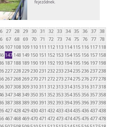
fejeződnek.
6
27
28
29
30
31
32
33
34
35
36
37
38
6
67
68
69
70
71
72
73
74
75
76
77
78
06
107
108
109
110
111
112
113
114
115
116
117
118
46
147
148
149
150
151
152
153
154
155
156
157
158
86
187
188
189
190
191
192
193
194
195
196
197
198
26
227
228
229
230
231
232
233
234
235
236
237
238
66
267
268
269
270
271
272
273
274
275
276
277
278
06
307
308
309
310
311
312
313
314
315
316
317
318
46
347
348
349
350
351
352
353
354
355
356
357
358
86
387
388
389
390
391
392
393
394
395
396
397
398
26
427
428
429
430
431
432
433
434
435
436
437
438
66
467
468
469
470
471
472
473
474
475
476
477
478
06
507
508
509
510
511
512
513
514
515
516
517
518