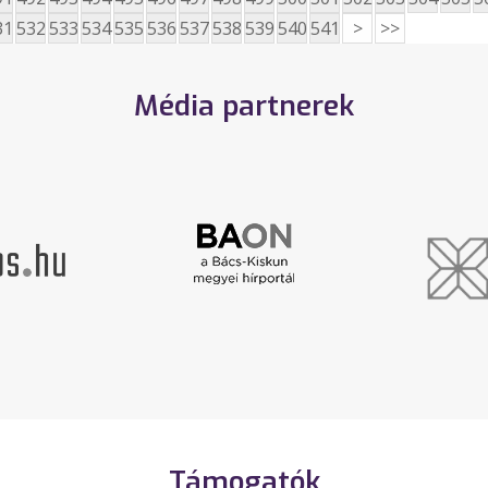
31
532
533
534
535
536
537
538
539
540
541
>
>>
Média partnerek
Támogatók