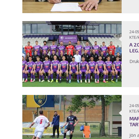
24-05
KTE/
A 2
LEG
Druk
24-05
KTE/
MAR
TAR
Jön 