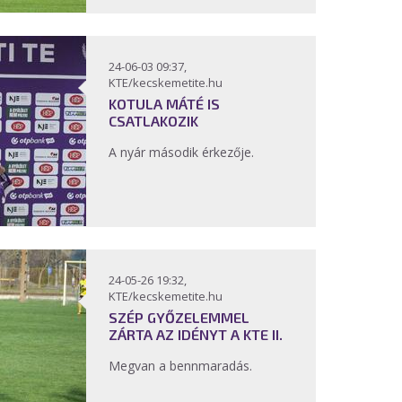
24-06-03 09:37,
KTE/kecskemetite.hu
KOTULA MÁTÉ IS
CSATLAKOZIK
A nyár második érkezője.
24-05-26 19:32,
KTE/kecskemetite.hu
SZÉP GYŐZELEMMEL
ZÁRTA AZ IDÉNYT A KTE II.
Megvan a bennmaradás.