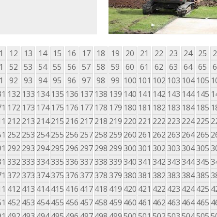
1
12
13
14
15
16
17
18
19
20
21
22
23
24
25
2
1
52
53
54
55
56
57
58
59
60
61
62
63
64
65
6
1
92
93
94
95
96
97
98
99
100
101
102
103
104
105
1
31
132
133
134
135
136
137
138
139
140
141
142
143
144
145
1
71
172
173
174
175
176
177
178
179
180
181
182
183
184
185
1
11
212
213
214
215
216
217
218
219
220
221
222
223
224
225
2
51
252
253
254
255
256
257
258
259
260
261
262
263
264
265
2
91
292
293
294
295
296
297
298
299
300
301
302
303
304
305
3
31
332
333
334
335
336
337
338
339
340
341
342
343
344
345
3
71
372
373
374
375
376
377
378
379
380
381
382
383
384
385
3
11
412
413
414
415
416
417
418
419
420
421
422
423
424
425
4
51
452
453
454
455
456
457
458
459
460
461
462
463
464
465
4
91
492
493
494
495
496
497
498
499
500
501
502
503
504
505
5