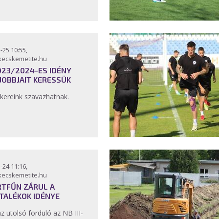
-25 10:55,
kecskemetite.hu
023/2024-ES IDÉNY
JOBBJAIT KERESSÜK
kereink szavazhatnak.
-24 11:16,
kecskemetite.hu
TFŰN ZÁRUL A
TALÉKOK IDÉNYE
az utolsó forduló az NB III-