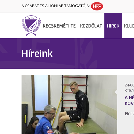
A CSAPAT ÉS A HONLAP TÁMOGATÓJA:
KEZDŐLAP
HÍREK
KLU
Híreink
24-06
KTE/
A H
KÖV
Elősz