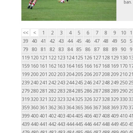
ban.
<<
<
1
2
3
4
5
6
7
8
9
10
1
39
40
41
42
43
44
45
46
47
48
49
50
5
79
80
81
82
83
84
85
86
87
88
89
90
9
119
120
121
122
123
124
125
126
127
128
129
130
1
159
160
161
162
163
164
165
166
167
168
169
170
1
199
200
201
202
203
204
205
206
207
208
209
210
2
239
240
241
242
243
244
245
246
247
248
249
250
2
279
280
281
282
283
284
285
286
287
288
289
290
2
319
320
321
322
323
324
325
326
327
328
329
330
3
359
360
361
362
363
364
365
366
367
368
369
370
3
399
400
401
402
403
404
405
406
407
408
409
410
4
439
440
441
442
443
444
445
446
447
448
449
450
4
479
480
481
482
483
484
485
486
487
488
489
490
4