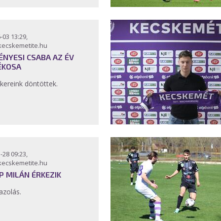
-03 13:29,
kecskemetite.hu
ÉNYESI CSABA AZ ÉV
ÉKOSA
kereink döntöttek.
-28 09:23,
kecskemetite.hu
P MILÁN ÉRKEZIK
azolás.