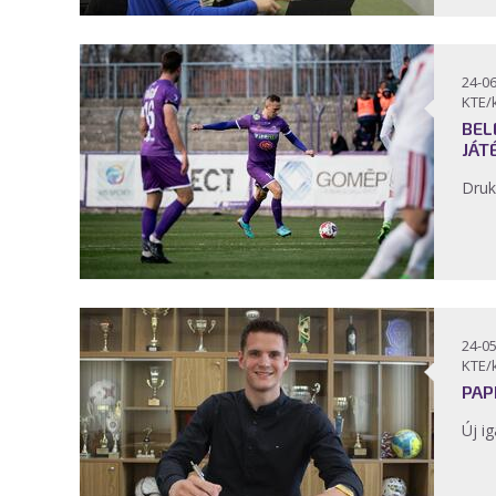
24-06
KTE/
BEL
JÁT
Druk
24-05
KTE/
PAP
Új ig