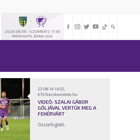
-
2026.08.08. (SZOMBAT), 17:30
MERKANTIL BANK LIGA
23-08-14 14:32,
KTE/kecskemetite.hu
VIDEÓ: SZALAI GÁBOR
GÓLJÁVAL VERTÜK MEG A
FEHÉRVÁRT
Összefoglaló.