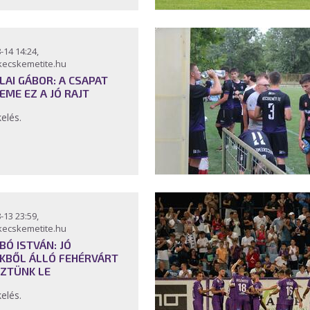
-14 14:24,
kecskemetite.hu
LAI GÁBOR: A CSAPAT
EME EZ A JÓ RAJT
kelés.
-13 23:59,
kecskemetite.hu
BÓ ISTVÁN: JÓ
KBŐL ÁLLÓ FEHÉRVÁRT
ZTÜNK LE
kelés.