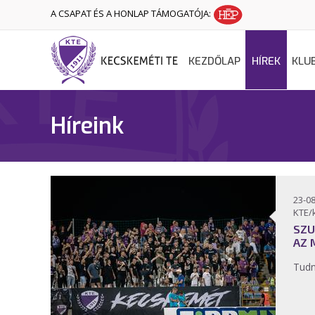
A CSAPAT ÉS A HONLAP TÁMOGATÓJA:
KEZDŐLAP
HÍREK
KLU
Híreink
23-08
KTE/
SZU
AZ 
Tudn