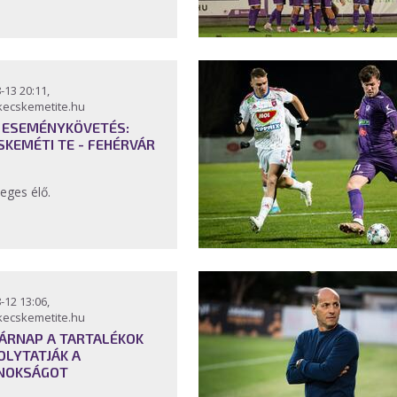
-13 20:11,
kecskemetite.hu
 ESEMÉNYKÖVETÉS:
SKEMÉTI TE - FEHÉRVÁR
eges élő.
-12 13:06,
kecskemetite.hu
ÁRNAP A TARTALÉKOK
FOLYTATJÁK A
NOKSÁGOT