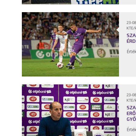
23-08
KTE/
SZA
ÉRD
Érté
23-08
KTE/
SZA
ERŐ
GYŐ
Érté