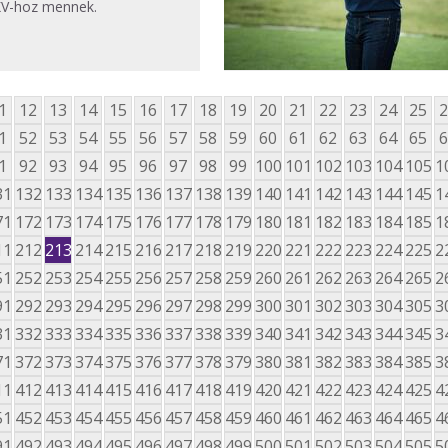
KV-hoz mennek.
1
12
13
14
15
16
17
18
19
20
21
22
23
24
25
2
1
52
53
54
55
56
57
58
59
60
61
62
63
64
65
6
1
92
93
94
95
96
97
98
99
100
101
102
103
104
105
1
31
132
133
134
135
136
137
138
139
140
141
142
143
144
145
1
71
172
173
174
175
176
177
178
179
180
181
182
183
184
185
1
11
212
213
214
215
216
217
218
219
220
221
222
223
224
225
2
51
252
253
254
255
256
257
258
259
260
261
262
263
264
265
2
91
292
293
294
295
296
297
298
299
300
301
302
303
304
305
3
31
332
333
334
335
336
337
338
339
340
341
342
343
344
345
3
71
372
373
374
375
376
377
378
379
380
381
382
383
384
385
3
11
412
413
414
415
416
417
418
419
420
421
422
423
424
425
4
51
452
453
454
455
456
457
458
459
460
461
462
463
464
465
4
91
492
493
494
495
496
497
498
499
500
501
502
503
504
505
5