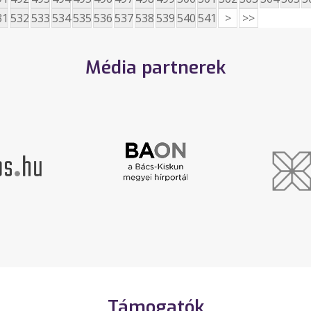
31
532
533
534
535
536
537
538
539
540
541
>
>>
Média partnerek
Támogatók