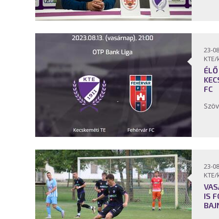
23-08
KTE/
ÉLŐ
KEC
FC
Szöv
23-08
KTE/
VAS
IS 
BAJ