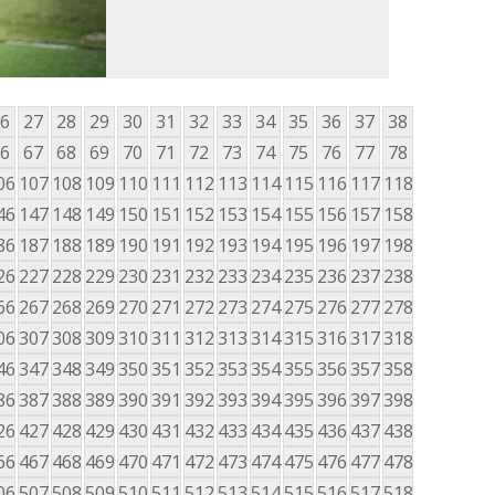
6
27
28
29
30
31
32
33
34
35
36
37
38
6
67
68
69
70
71
72
73
74
75
76
77
78
06
107
108
109
110
111
112
113
114
115
116
117
118
46
147
148
149
150
151
152
153
154
155
156
157
158
86
187
188
189
190
191
192
193
194
195
196
197
198
26
227
228
229
230
231
232
233
234
235
236
237
238
66
267
268
269
270
271
272
273
274
275
276
277
278
06
307
308
309
310
311
312
313
314
315
316
317
318
46
347
348
349
350
351
352
353
354
355
356
357
358
86
387
388
389
390
391
392
393
394
395
396
397
398
26
427
428
429
430
431
432
433
434
435
436
437
438
66
467
468
469
470
471
472
473
474
475
476
477
478
06
507
508
509
510
511
512
513
514
515
516
517
518