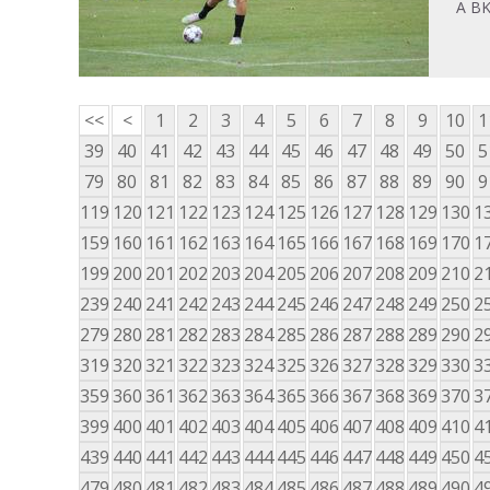
A B
<<
<
1
2
3
4
5
6
7
8
9
10
1
39
40
41
42
43
44
45
46
47
48
49
50
5
79
80
81
82
83
84
85
86
87
88
89
90
9
119
120
121
122
123
124
125
126
127
128
129
130
1
159
160
161
162
163
164
165
166
167
168
169
170
1
199
200
201
202
203
204
205
206
207
208
209
210
2
239
240
241
242
243
244
245
246
247
248
249
250
2
279
280
281
282
283
284
285
286
287
288
289
290
2
319
320
321
322
323
324
325
326
327
328
329
330
3
359
360
361
362
363
364
365
366
367
368
369
370
3
399
400
401
402
403
404
405
406
407
408
409
410
4
439
440
441
442
443
444
445
446
447
448
449
450
4
479
480
481
482
483
484
485
486
487
488
489
490
4