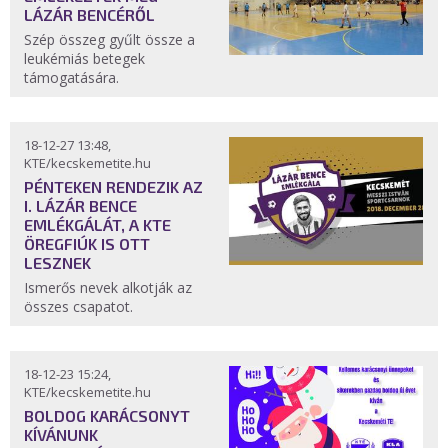
LÁZÁR BENCÉRŐL
Szép összeg gyűlt össze a
leukémiás betegek
támogatására.
18-12-27 13:48,
KTE/kecskemetite.hu
PÉNTEKEN RENDEZIK AZ
I. LÁZÁR BENCE
EMLÉKGÁLÁT, A KTE
ÖREGFIÚK IS OTT
LESZNEK
Ismerős nevek alkotják az
összes csapatot.
18-12-23 15:24,
KTE/kecskemetite.hu
BOLDOG KARÁCSONYT
KÍVÁNUNK