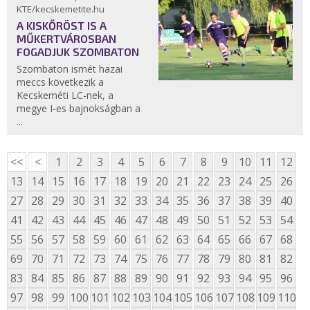
KTE/kecskemetite.hu
A KISKŐRÖST IS A
MŰKERTVÁROSBAN
FOGADJUK SZOMBATON
Szombaton ismét hazai
meccs következik a
Kecskeméti LC-nek, a
megye I-es bajnokságban a
...
<<
<
1
2
3
4
5
6
7
8
9
10
11
12
13
14
15
16
17
18
19
20
21
22
23
24
25
26
27
28
29
30
31
32
33
34
35
36
37
38
39
40
41
42
43
44
45
46
47
48
49
50
51
52
53
54
55
56
57
58
59
60
61
62
63
64
65
66
67
68
69
70
71
72
73
74
75
76
77
78
79
80
81
82
83
84
85
86
87
88
89
90
91
92
93
94
95
96
97
98
99
100
101
102
103
104
105
106
107
108
109
110