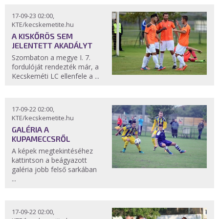
17-09-23 02:00,
KTE/kecskemetite.hu
A KISKŐRÖS SEM
JELENTETT AKADÁLYT
Szombaton a megye I. 7.
fordulóját rendezték már, a
Kecskeméti LC ellenfele a ...
17-09-22 02:00,
KTE/kecskemetite.hu
GALÉRIA A
KUPAMECCSRŐL
A képek megtekintéséhez
kattintson a beágyazott
galéria jobb felső sarkában
...
17-09-22 02:00,