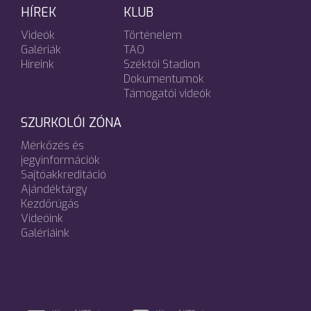
HÍREK
KLUB
Videók
Történelem
Galériák
TAO
Híreink
Széktói Stadion
Dokumentumok
Támogatói videók
SZURKOLÓI ZÓNA
Mérkőzés és
jegyinformációk
Sajtóakkreditáció
Ajándéktárgy
Kezdőrúgás
Videóink
Galériáink