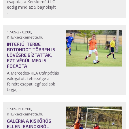
csapata, a Kecskeméti LC
eddig mind az 5 bajnokiját
...
17-09-27 02:00,
KTE/kecskemetite.hu
INTERJÚ: TERBE
BOTONDOT TÖBBEN IS
LÖVÉSRE BÍZTATTÁK,
EZT VÉGÜL MEG IS
FOGADTA
A Mercedes-KLA utánpótlás
válogatott tehetsége a
felnőtt csapat legfiatalabb
tagja, ...
17-09-25 02:00,
KTE/kecskemetite.hu
GALÉRIA A KISKŐRÖS
ELLENI BAJNOKIRÓL