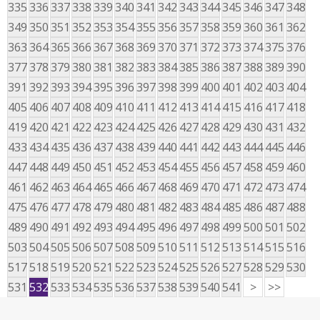
335
336
337
338
339
340
341
342
343
344
345
346
347
348
349
350
351
352
353
354
355
356
357
358
359
360
361
362
363
364
365
366
367
368
369
370
371
372
373
374
375
376
377
378
379
380
381
382
383
384
385
386
387
388
389
390
391
392
393
394
395
396
397
398
399
400
401
402
403
404
405
406
407
408
409
410
411
412
413
414
415
416
417
418
419
420
421
422
423
424
425
426
427
428
429
430
431
432
433
434
435
436
437
438
439
440
441
442
443
444
445
446
447
448
449
450
451
452
453
454
455
456
457
458
459
460
461
462
463
464
465
466
467
468
469
470
471
472
473
474
475
476
477
478
479
480
481
482
483
484
485
486
487
488
489
490
491
492
493
494
495
496
497
498
499
500
501
502
503
504
505
506
507
508
509
510
511
512
513
514
515
516
517
518
519
520
521
522
523
524
525
526
527
528
529
530
531
532
533
534
535
536
537
538
539
540
541
>
>>