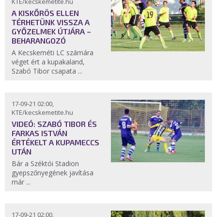
KTE/kecskemetite.hu
A KISKŐRÖS ELLEN
TÉRHETÜNK VISSZA A
GYŐZELMEK ÚTJÁRA –
BEHARANGOZÓ
A Kecskeméti LC számára
véget ért a kupakaland,
Szabó Tibor csapata ...
17-09-21 02:00,
KTE/kecskemetite.hu
VIDEÓ: SZABÓ TIBOR ÉS
FARKAS ISTVÁN
ÉRTÉKELT A KUPAMECCS
UTÁN
Bár a Széktói Stadion
gyepszőnyegének javítása
már ...
17-09-21 02:00,