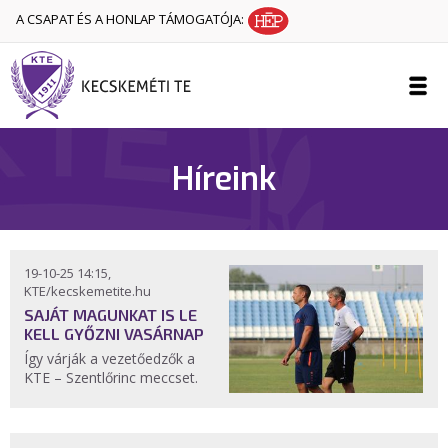
A CSAPAT ÉS A HONLAP TÁMOGATÓJA:
Híreink
19-10-25 14:15,
KTE/kecskemetite.hu
SAJÁT MAGUNKAT IS LE
KELL GYŐZNI VASÁRNAP
Így várják a vezetőedzők a
KTE – Szentlőrinc meccset.