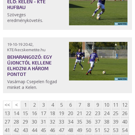
ÉLŐ: KELEN - KTE
HUFBAU
Szöveges
eredménykövetés.
19-10-19 20:42,
KTE/kecskemetite.hu
BEHARANGOZÓ: EGY
ÚJONCTÓL KELLENE
ELHOZNI A HÁROM
PONTOT
Vasárnap Csepelen fogad
minket a Kelen.
<<
<
1
2
3
4
5
6
7
8
9
10
11
12
13
14
15
16
17
18
19
20
21
22
23
24
25
26
27
28
29
30
31
32
33
34
35
36
37
38
39
40
41
42
43
44
45
46
47
48
49
50
51
52
53
54