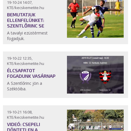
19-10-24 14:07,
KTE/kecskemetite.hu
BEMUTATJUK
ELLENFELÜNKET:
SZENTLŐRINC SE
A tavalyi ezüstérmest
fogadjuk.
19-10-22 12:35,
KTE/kecskemetite.hu
ÉLCSAPATOT
FOGADUNK VASÁRNAP
A Szentlőrinc jön a
Széktóiba.
19-10-21 16:08,
KTE/kecskemetite.hu
VIDEÓ: CSEPELI
DÖNTETLEN A