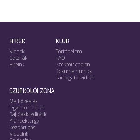
HÍREK
KLUB
Videók
Történelem
Galériák
TAO
Híreink
Széktói Stadion
Dokumentumok
Támogatói videók
SZURKOLÓI ZÓNA
Mérkőzés és
jegyinformációk
Sajtóakkreditáció
Ajándéktárgy
Kezdőrúgás
Videóink