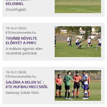
KELENNEL
Összefoglaló.
19-10-21 09:59,
KTE/kecskemetite.hu
TOVÁBB NÖVELTE
ELŐNYÉT A PMFC
A riválisok egymás ellen
vesztettek pontokat.
19-10-21 08:38,
KTE/kecskemetite.hu
GALÉRIA A KELEN SC -
KTE HUFBAU MECCSRŐL
Kanizsay Zoltán fotói.