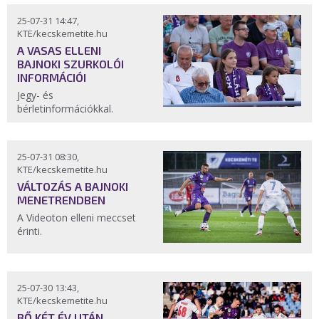
25-07-31 14:47,
KTE/kecskemetite.hu
A VASAS ELLENI
BAJNOKI SZURKOLÓI
INFORMÁCIÓI
Jegy- és
bérletinformációkkal.
25-07-31 08:30,
KTE/kecskemetite.hu
VÁLTOZÁS A BAJNOKI
MENETRENDBEN
A Videoton elleni meccset
érinti.
25-07-30 13:43,
KTE/kecskemetite.hu
BŐ KÉT ÉV UTÁN