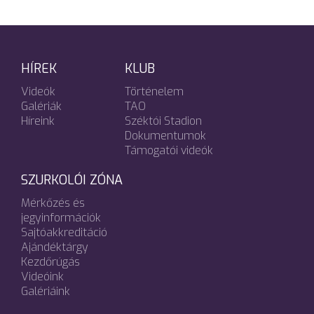
HÍREK
KLUB
Videók
Történelem
Galériák
TAO
Híreink
Széktói Stadion
Dokumentumok
Támogatói videók
SZURKOLÓI ZÓNA
Mérkőzés és
jegyinformációk
Sajtóakkreditáció
Ajándéktárgy
Kezdőrúgás
Videóink
Galériáink