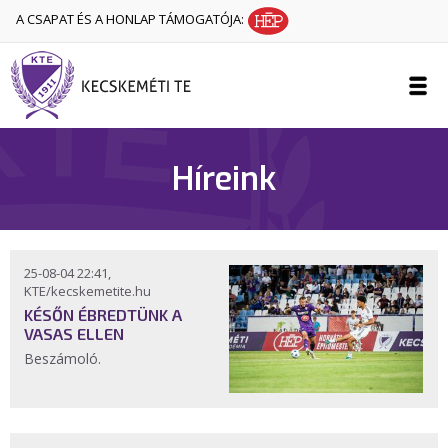
A CSAPAT ÉS A HONLAP TÁMOGATÓJA:
Híreink
25-08-04 22:41,
KTE/kecskemetite.hu
KÉSŐN ÉBREDTÜNK A
VASAS ELLEN
Beszámoló.