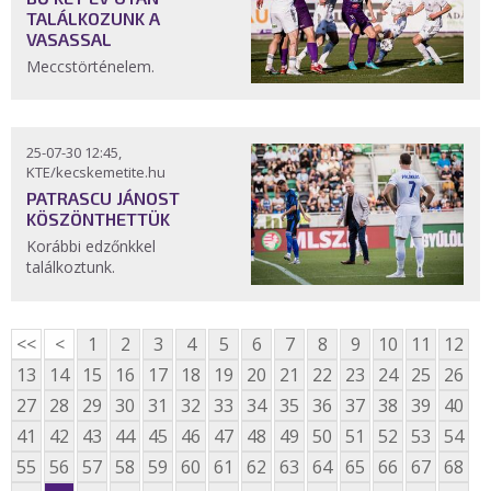
TALÁLKOZUNK A
VASASSAL
Meccstörténelem.
25-07-30 12:45,
KTE/kecskemetite.hu
PATRASCU JÁNOST
KÖSZÖNTHETTÜK
Korábbi edzőnkkel
találkoztunk.
<<
<
1
2
3
4
5
6
7
8
9
10
11
12
13
14
15
16
17
18
19
20
21
22
23
24
25
26
27
28
29
30
31
32
33
34
35
36
37
38
39
40
41
42
43
44
45
46
47
48
49
50
51
52
53
54
55
56
57
58
59
60
61
62
63
64
65
66
67
68