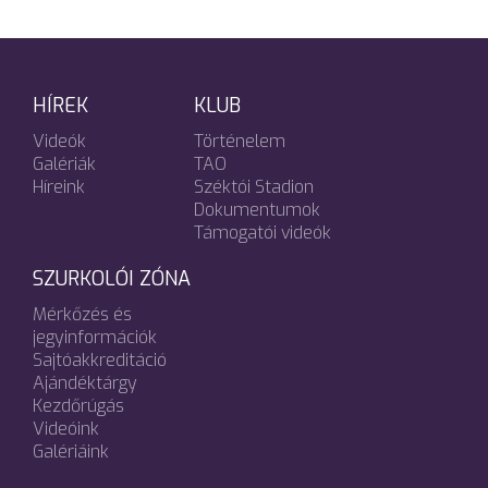
HÍREK
KLUB
Videók
Történelem
Galériák
TAO
Híreink
Széktói Stadion
Dokumentumok
Támogatói videók
SZURKOLÓI ZÓNA
Mérkőzés és
jegyinformációk
Sajtóakkreditáció
Ajándéktárgy
Kezdőrúgás
Videóink
Galériáink