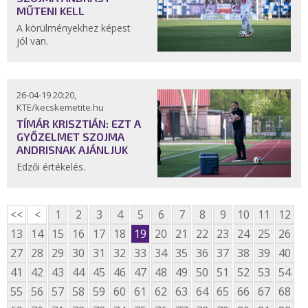
MŰTENI KELL
A körülményekhez képest
jól van.
26-04-19 20:20,
KTE/kecskemetite.hu
TÍMÁR KRISZTIÁN: EZT A
GYŐZELMET SZOJMA
ANDRISNAK AJÁNLJUK
Edzői értékelés.
<<
<
1
2
3
4
5
6
7
8
9
10
11
12
13
14
15
16
17
18
19
20
21
22
23
24
25
26
27
28
29
30
31
32
33
34
35
36
37
38
39
40
41
42
43
44
45
46
47
48
49
50
51
52
53
54
55
56
57
58
59
60
61
62
63
64
65
66
67
68