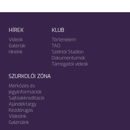
HÍREK
KLUB
Videók
Történelem
Galériák
TAO
Híreink
Széktói Stadion
Dokumentumok
Támogatói videók
SZURKOLÓI ZÓNA
Mérkőzés és
jegyinformációk
Sajtóakkreditáció
Ajándéktárgy
Kezdőrúgás
Videóink
Galériáink