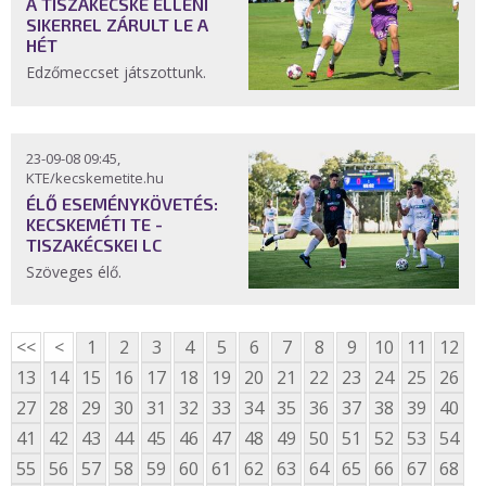
A TISZAKÉCSKE ELLENI
SIKERREL ZÁRULT LE A
HÉT
Edzőmeccset játszottunk.
23-09-08 09:45,
KTE/kecskemetite.hu
ÉLŐ ESEMÉNYKÖVETÉS:
KECSKEMÉTI TE -
TISZAKÉCSKEI LC
Szöveges élő.
<<
<
1
2
3
4
5
6
7
8
9
10
11
12
13
14
15
16
17
18
19
20
21
22
23
24
25
26
27
28
29
30
31
32
33
34
35
36
37
38
39
40
41
42
43
44
45
46
47
48
49
50
51
52
53
54
55
56
57
58
59
60
61
62
63
64
65
66
67
68