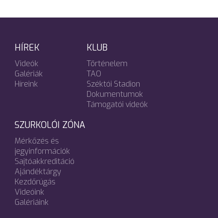
HÍREK
KLUB
Videók
Történelem
Galériák
TAO
Híreink
Széktói Stadion
Dokumentumok
Támogatói videók
SZURKOLÓI ZÓNA
Mérkőzés és
jegyinformációk
Sajtóakkreditáció
Ajándéktárgy
Kezdőrúgás
Videóink
Galériáink