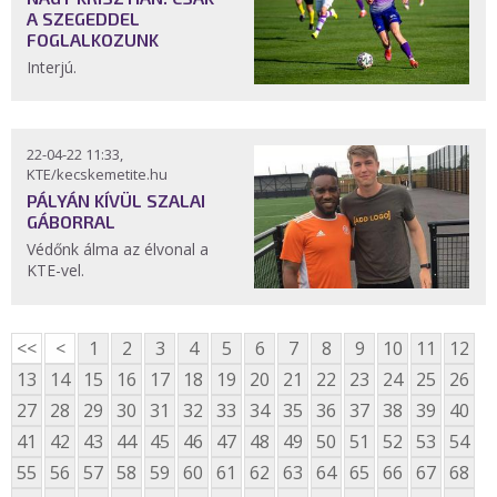
A SZEGEDDEL
FOGLALKOZUNK
Interjú.
22-04-22 11:33,
KTE/kecskemetite.hu
PÁLYÁN KÍVÜL SZALAI
GÁBORRAL
Védőnk álma az élvonal a
KTE-vel.
<<
<
1
2
3
4
5
6
7
8
9
10
11
12
13
14
15
16
17
18
19
20
21
22
23
24
25
26
27
28
29
30
31
32
33
34
35
36
37
38
39
40
41
42
43
44
45
46
47
48
49
50
51
52
53
54
55
56
57
58
59
60
61
62
63
64
65
66
67
68