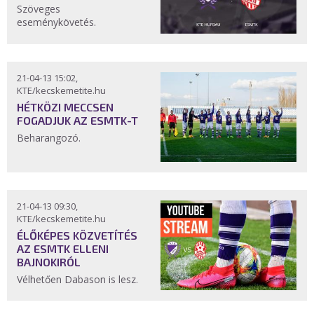
Szöveges
eseménykövetés.
21-04-13 15:02,
KTE/kecskemetite.hu
HÉTKÖZI MECCSEN
FOGADJUK AZ ESMTK-T
Beharangozó.
21-04-13 09:30,
KTE/kecskemetite.hu
ÉLŐKÉPES KÖZVETÍTÉS
AZ ESMTK ELLENI
BAJNOKIRÓL
Vélhetően Dabason is lesz.