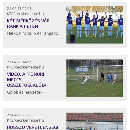
21-04-13 09:08,
KTE/kecskemetite.hu
KÉT MÉRKŐZÉS VÁR
RÁNK A HÉTEN
Hétközi forduló és rangadó.
21-04-12 14:56,
KTE/kecskemetite.hu
VIDEÓ: A MONORI
MECCS
ÖSSZEFOGLALÓJA
Gólok és helyzetek.
21-04-11 20:26,
KTE/kecskemetite.hu
HOSSZÚ VERETLENSÉGI