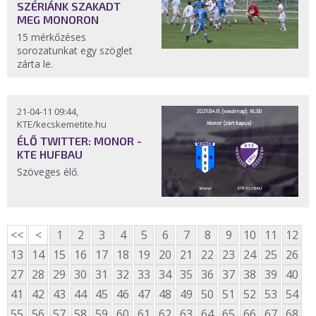
SZÉRIÁNK SZAKADT
MEG MONORON
15 mérkőzéses
sorozatunkat egy szöglet
zárta le.
21-04-11 09:44,
KTE/kecskemetite.hu
ÉLŐ TWITTER: MONOR -
KTE HUFBAU
Szöveges élő.
<<
<
1
2
3
4
5
6
7
8
9
10
11
12
13
14
15
16
17
18
19
20
21
22
23
24
25
26
27
28
29
30
31
32
33
34
35
36
37
38
39
40
41
42
43
44
45
46
47
48
49
50
51
52
53
54
55
56
57
58
59
60
61
62
63
64
65
66
67
68