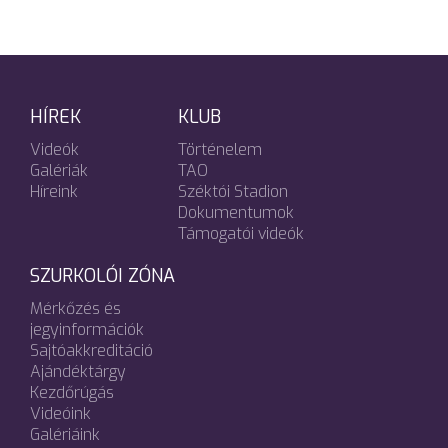
HÍREK
KLUB
Videók
Történelem
Galériák
TAO
Híreink
Széktói Stadion
Dokumentumok
Támogatói videók
SZURKOLÓI ZÓNA
Mérkőzés és
jegyinformációk
Sajtóakkreditáció
Ajándéktárgy
Kezdőrúgás
Videóink
Galériáink