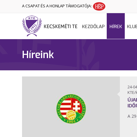
A CSAPAT ÉS A HONLAP TÁMOGATÓJA:
KEZDŐLAP
HÍREK
KLU
Híreink
24-04
KTE/
ÚJA
IDŐ
A 29