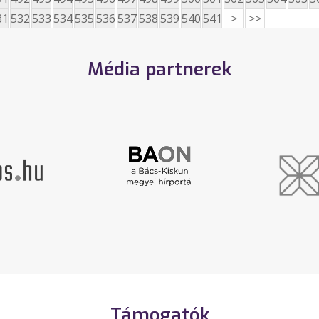
31
532
533
534
535
536
537
538
539
540
541
>
>>
Média partnerek
Támogatók