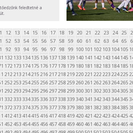
tőedzőnk feledtetné a
út.
1
12
13
14
15
16
17
18
19
20
21
22
23
24
25
2
1
52
53
54
55
56
57
58
59
60
61
62
63
64
65
6
1
92
93
94
95
96
97
98
99
100
101
102
103
104
105
1
31
132
133
134
135
136
137
138
139
140
141
142
143
144
145
1
71
172
173
174
175
176
177
178
179
180
181
182
183
184
185
1
11
212
213
214
215
216
217
218
219
220
221
222
223
224
225
2
51
252
253
254
255
256
257
258
259
260
261
262
263
264
265
2
91
292
293
294
295
296
297
298
299
300
301
302
303
304
305
3
31
332
333
334
335
336
337
338
339
340
341
342
343
344
345
3
71
372
373
374
375
376
377
378
379
380
381
382
383
384
385
3
11
412
413
414
415
416
417
418
419
420
421
422
423
424
425
4
51
452
453
454
455
456
457
458
459
460
461
462
463
464
465
4
91
492
493
494
495
496
497
498
499
500
501
502
503
504
505
5