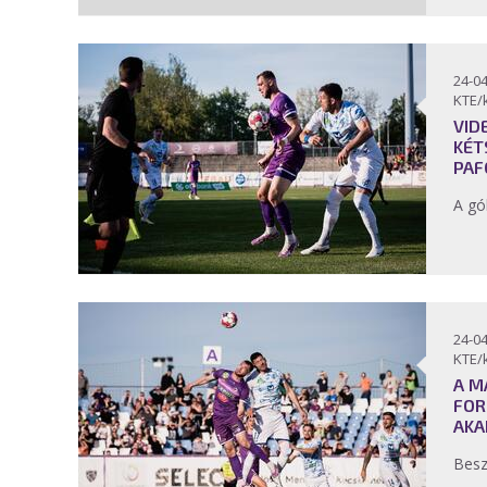
24-04
KTE/
VID
KÉT
PAF
A gó
24-04
KTE/
A M
FOR
AKA
Bes