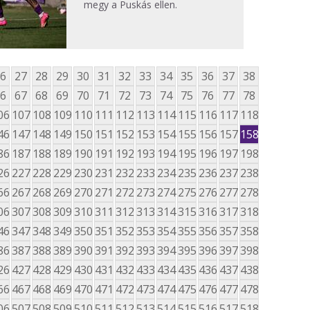
megy a Puskás ellen.
6
27
28
29
30
31
32
33
34
35
36
37
38
6
67
68
69
70
71
72
73
74
75
76
77
78
06
107
108
109
110
111
112
113
114
115
116
117
118
46
147
148
149
150
151
152
153
154
155
156
157
158
86
187
188
189
190
191
192
193
194
195
196
197
198
26
227
228
229
230
231
232
233
234
235
236
237
238
66
267
268
269
270
271
272
273
274
275
276
277
278
06
307
308
309
310
311
312
313
314
315
316
317
318
46
347
348
349
350
351
352
353
354
355
356
357
358
86
387
388
389
390
391
392
393
394
395
396
397
398
26
427
428
429
430
431
432
433
434
435
436
437
438
66
467
468
469
470
471
472
473
474
475
476
477
478
06
507
508
509
510
511
512
513
514
515
516
517
518