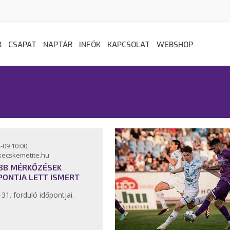
B
CSAPAT
NAPTÁR
INFÓK
KAPCSOLAT
WEBSHOP
-09 10:00,
kecskemetite.hu
BB MÉRKŐZÉSEK
PONTJA LETT ISMERT
-31. forduló időpontjai.