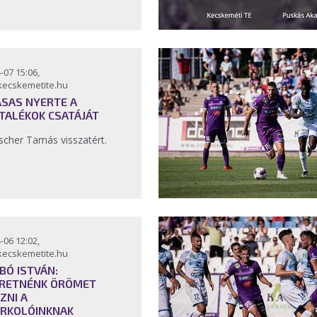
-07 15:06,
kecskemetite.hu
ASAS NYERTE A
TALÉKOK CSATÁJÁT
tscher Tamás visszatért.
-06 12:02,
kecskemetite.hu
BÓ ISTVÁN:
RETNÉNK ÖRÖMET
ZNI A
RKOLÓINKNAK