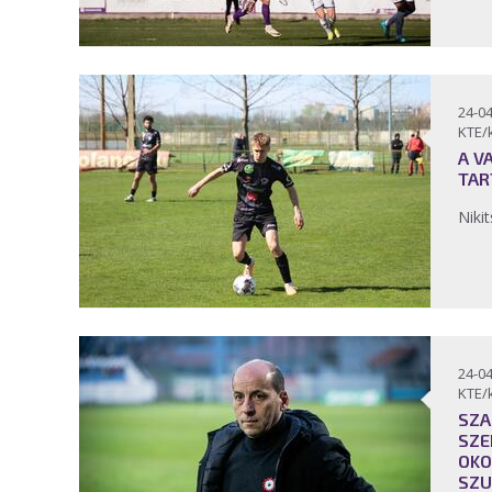
24-04
KTE/
A V
TAR
Niki
24-04
KTE/
SZA
SZE
OKO
SZU