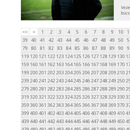
Veze
búcs
<<
<
1
2
3
4
5
6
7
8
9
10
1
39
40
41
42
43
44
45
46
47
48
49
50
5
79
80
81
82
83
84
85
86
87
88
89
90
9
119
120
121
122
123
124
125
126
127
128
129
130
1
159
160
161
162
163
164
165
166
167
168
169
170
1
199
200
201
202
203
204
205
206
207
208
209
210
2
239
240
241
242
243
244
245
246
247
248
249
250
2
279
280
281
282
283
284
285
286
287
288
289
290
2
319
320
321
322
323
324
325
326
327
328
329
330
3
359
360
361
362
363
364
365
366
367
368
369
370
3
399
400
401
402
403
404
405
406
407
408
409
410
4
439
440
441
442
443
444
445
446
447
448
449
450
4
479
480
481
482
483
484
485
486
487
488
489
490
4