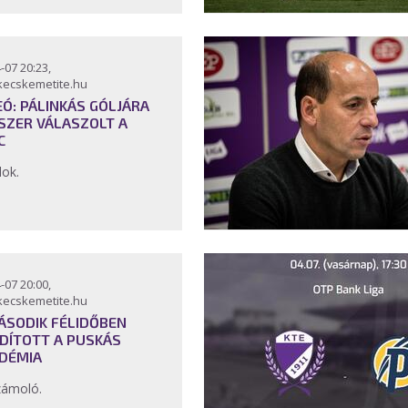
-07 20:23,
kecskemetite.hu
EÓ: PÁLINKÁS GÓLJÁRA
SZER VÁLASZOLT A
C
lok.
-07 20:00,
kecskemetite.hu
ÁSODIK FÉLIDŐBEN
DÍTOTT A PUSKÁS
DÉMIA
zámoló.