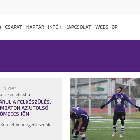
B
CSAPAT
NAPTÁR
INFÓK
KAPCSOLAT
WEBSHOP
-19 17:53,
kecskemetite.hu
ÁRUL A FELKÉSZÜLÉS,
MBATON AZ UTOLSÓ
ŐMECCS JÖN
. Kerület vendégei leszünk.