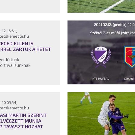
-12 15:51,
kecskemetite.hu
ZEGED ELLEN IS
ERREL ZÁRTUK A HETET
et lőttünk
ortriválisunknak.
-10 09:54,
kecskemetite.hu
ASI MARTIN SZERINT
ELVÉGZETT MUNKA
P TAVASZT HOZHAT