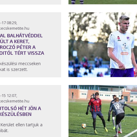
-17 08:29,
kecskemetite.hu
TAL BALHÁTVÉDDEL
ÜLT A KERET,
ROCZÓ PÉTER A
DITÓL TÉRT VISSZA
lkészülési meccseken
at is szerzett.
-15 12:07,
kecskemetite.hu
UTOLSÓ HÉT JÖN A
KÉSZÜLÉSBEN
. Kerület ellen tartjuk a
óbát.