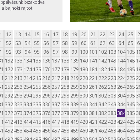
ppályásunk bizakodva
 a bajnoki rajtot.
1
12
13
14
15
16
17
18
19
20
21
22
23
24
25
2
1
52
53
54
55
56
57
58
59
60
61
62
63
64
65
6
1
92
93
94
95
96
97
98
99
100
101
102
103
104
105
1
31
132
133
134
135
136
137
138
139
140
141
142
143
144
145
1
71
172
173
174
175
176
177
178
179
180
181
182
183
184
185
1
11
212
213
214
215
216
217
218
219
220
221
222
223
224
225
2
51
252
253
254
255
256
257
258
259
260
261
262
263
264
265
2
91
292
293
294
295
296
297
298
299
300
301
302
303
304
305
3
31
332
333
334
335
336
337
338
339
340
341
342
343
344
345
3
71
372
373
374
375
376
377
378
379
380
381
382
383
384
385
3
11
412
413
414
415
416
417
418
419
420
421
422
423
424
425
4
51
452
453
454
455
456
457
458
459
460
461
462
463
464
465
4
91
492
493
494
495
496
497
498
499
500
501
502
503
504
505
5