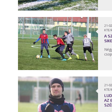
21-02
KTE/
A S
SIK
Négy
csop
21-02
KTE/
LUD
AZ 
SZÉ