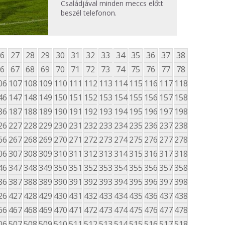
Családjával minden meccs előtt
beszél telefonon.
6
27
28
29
30
31
32
33
34
35
36
37
38
6
67
68
69
70
71
72
73
74
75
76
77
78
06
107
108
109
110
111
112
113
114
115
116
117
118
46
147
148
149
150
151
152
153
154
155
156
157
158
86
187
188
189
190
191
192
193
194
195
196
197
198
26
227
228
229
230
231
232
233
234
235
236
237
238
66
267
268
269
270
271
272
273
274
275
276
277
278
06
307
308
309
310
311
312
313
314
315
316
317
318
46
347
348
349
350
351
352
353
354
355
356
357
358
86
387
388
389
390
391
392
393
394
395
396
397
398
26
427
428
429
430
431
432
433
434
435
436
437
438
66
467
468
469
470
471
472
473
474
475
476
477
478
06
507
508
509
510
511
512
513
514
515
516
517
518