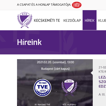
A CSAPAT ÉS A HONLAP TÁMOGATÓJA:
KEZDŐLAP
HÍREK
KLU
Híreink
21-02
KTE/
LEZ
SZO
EDZ
A III