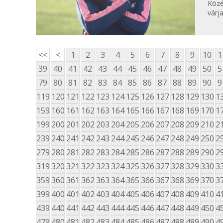
Közé
várja
<<
<
1
2
3
4
5
6
7
8
9
10
1
39
40
41
42
43
44
45
46
47
48
49
50
5
79
80
81
82
83
84
85
86
87
88
89
90
9
119
120
121
122
123
124
125
126
127
128
129
130
1
159
160
161
162
163
164
165
166
167
168
169
170
1
199
200
201
202
203
204
205
206
207
208
209
210
2
239
240
241
242
243
244
245
246
247
248
249
250
2
279
280
281
282
283
284
285
286
287
288
289
290
2
319
320
321
322
323
324
325
326
327
328
329
330
3
359
360
361
362
363
364
365
366
367
368
369
370
3
399
400
401
402
403
404
405
406
407
408
409
410
4
439
440
441
442
443
444
445
446
447
448
449
450
4
479
480
481
482
483
484
485
486
487
488
489
490
4