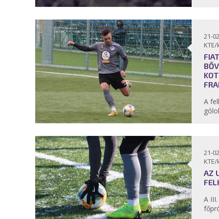
21-02
KTE/
FIA
BŐV
KOT
FRA
A fe
gólok
21-02
KTE/
AZ 
FEL
A III
főpr