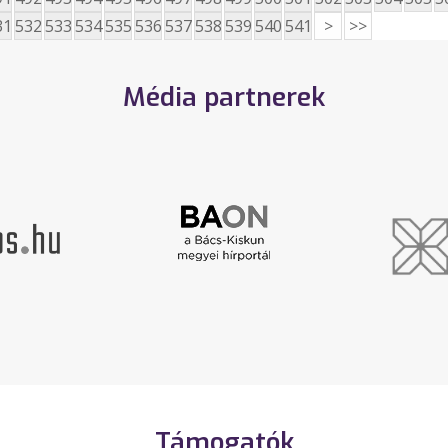
31
532
533
534
535
536
537
538
539
540
541
>
>>
Média partnerek
Támogatók