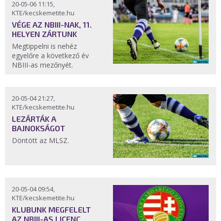
20-05-06 11:15,
KTE/kecskemetite.hu
VÉGE AZ NBIII-NAK, 11.
HELYEN ZÁRTUNK
Megtippelni is nehéz
egyelőre a következő év
NBIII-as mezőnyét.
20-05-04 21:27,
KTE/kecskemetite.hu
LEZÁRTÁK A
BAJNOKSÁGOT
Döntött az MLSZ.
20-05-04 09:54,
KTE/kecskemetite.hu
KLUBUNK MEGFELELT
AZ NBIII-AS LICENC