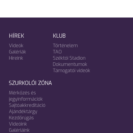
HÍREK
KLUB
Videók
Történelem
Galériák
TAO
Híreink
Széktói Stadion
Dokumentumok
Támogatói videók
SZURKOLÓI ZÓNA
Mérkőzés és
jegyinformációk
Sajtóakkreditáció
Ajándéktárgy
Kezdőrúgás
Videóink
Galériáink