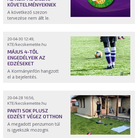
KÖVETELMÉNYEKNEK
A következő szezon
tervezése nem állt le.
20-04-30 12:49,
KTE/kecskemetite.hu
MÁJUS 4-TŐL
ENGEDÉLYEIK AZ
EDZÉSEKET
A Kormányinfón hangzott
el a bejelentés.
20-04-28 16:56,
KTE/kecskemetite.hu
PANTI SOK PLUSZ
EDZÉST VÉGEZ OTTHON
A megadott penzumon túl
is igyekszik mozogni.