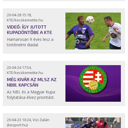
20-04-28 15:18,
KTE/kecskemetite.hu
VIDEÓ: ÍGY JUTOTT
KUPADÖNTŐBE A KTE
Hamarosan 9 éves lesz a
történelmi diadal.
20-04-24 17:54,
KTE/kecskemetite.hu
MÉG KIVÁR AZ MLSZ AZ
NBIII. KAPCSÁN
Az NBI. és a Magyar Kupa
folytatása élvez prioritást.
20-04-23 10:24, Vizi Zalán
(kesport.hu)