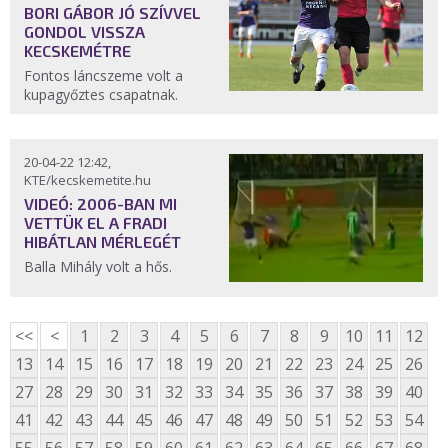
BORI GÁBOR JÓ SZÍVVEL
GONDOL VISSZA
KECSKEMÉTRE
Fontos láncszeme volt a
kupagyőztes csapatnak.
20-04-22 12:42,
KTE/kecskemetite.hu
VIDEÓ: 2006-BAN MI
VETTÜK EL A FRADI
HIBÁTLAN MÉRLEGÉT
Balla Mihály volt a hős.
<<
<
1
2
3
4
5
6
7
8
9
10
11
12
13
14
15
16
17
18
19
20
21
22
23
24
25
26
27
28
29
30
31
32
33
34
35
36
37
38
39
40
41
42
43
44
45
46
47
48
49
50
51
52
53
54