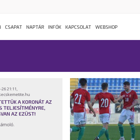
B
CSAPAT
NAPTÁR
INFÓK
KAPCSOLAT
WEBSHOP
-26 21:11,
kecskemetite.hu
TETTÜK A KORONÁT AZ
S TELJESÍTMÉNYRE,
VAN AZ EZÜST!
zámoló.