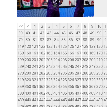
<<
<
1
2
3
4
5
6
7
8
9
10
1
39
40
41
42
43
44
45
46
47
48
49
50
5
79
80
81
82
83
84
85
86
87
88
89
90
9
119
120
121
122
123
124
125
126
127
128
129
130
1
159
160
161
162
163
164
165
166
167
168
169
170
1
199
200
201
202
203
204
205
206
207
208
209
210
2
239
240
241
242
243
244
245
246
247
248
249
250
2
279
280
281
282
283
284
285
286
287
288
289
290
2
319
320
321
322
323
324
325
326
327
328
329
330
3
359
360
361
362
363
364
365
366
367
368
369
370
3
399
400
401
402
403
404
405
406
407
408
409
410
4
439
440
441
442
443
444
445
446
447
448
449
450
4
479
480
481
482
483
484
485
486
487
488
489
490
4