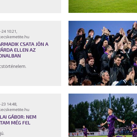
-24 10:21,
kecskemetite.hu
ARMADIK CSATA JÖN A
VÁRDA ELLEN AZ
ONALBAN
störténelem.
-23 14:48,
kecskemetite.hu
LAI GÁBOR: NEM
TAM MÉG FEL
jú.