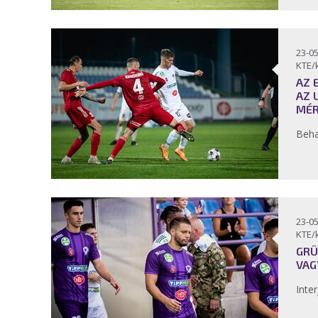
23-05
KTE/
AZ 
AZ 
MÉR
Beha
23-05
KTE/
GRÜ
VAG
Inter