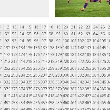
1
12
13
14
15
16
17
18
19
20
21
22
23
24
25
2
1
52
53
54
55
56
57
58
59
60
61
62
63
64
65
6
1
92
93
94
95
96
97
98
99
100
101
102
103
104
105
1
31
132
133
134
135
136
137
138
139
140
141
142
143
144
145
1
71
172
173
174
175
176
177
178
179
180
181
182
183
184
185
1
11
212
213
214
215
216
217
218
219
220
221
222
223
224
225
2
51
252
253
254
255
256
257
258
259
260
261
262
263
264
265
2
91
292
293
294
295
296
297
298
299
300
301
302
303
304
305
3
31
332
333
334
335
336
337
338
339
340
341
342
343
344
345
3
71
372
373
374
375
376
377
378
379
380
381
382
383
384
385
3
11
412
413
414
415
416
417
418
419
420
421
422
423
424
425
4
51
452
453
454
455
456
457
458
459
460
461
462
463
464
465
4
91
492
493
494
495
496
497
498
499
500
501
502
503
504
505
5