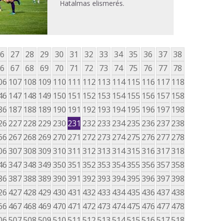
Hatalmas elismerés.
6
27
28
29
30
31
32
33
34
35
36
37
38
6
67
68
69
70
71
72
73
74
75
76
77
78
06
107
108
109
110
111
112
113
114
115
116
117
118
46
147
148
149
150
151
152
153
154
155
156
157
158
86
187
188
189
190
191
192
193
194
195
196
197
198
26
227
228
229
230
231
232
233
234
235
236
237
238
66
267
268
269
270
271
272
273
274
275
276
277
278
06
307
308
309
310
311
312
313
314
315
316
317
318
46
347
348
349
350
351
352
353
354
355
356
357
358
86
387
388
389
390
391
392
393
394
395
396
397
398
26
427
428
429
430
431
432
433
434
435
436
437
438
66
467
468
469
470
471
472
473
474
475
476
477
478
06
507
508
509
510
511
512
513
514
515
516
517
518