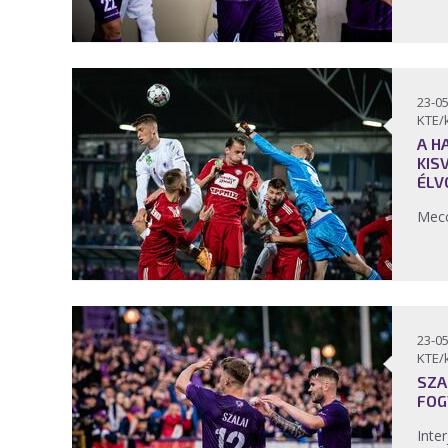
23-05
KTE/
A H
KIS
ÉLV
Mecc
23-05
KTE/
SZA
FOG
Inter