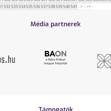
31
532
533
534
535
536
537
538
539
540
541
>
>>
Média partnerek
Támogatók