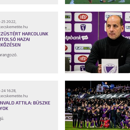
-25 20:22,
kecskemetite.hu
EZÜSTÉRT HARCOLUNK
UTOLSÓ HAZAI
KŐZÉSEN
rangozó.
-24 16:28,
kecskemetite.hu
NVALD ATTILA: BÜSZKE
YOK
jú.