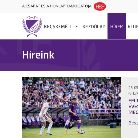
A CSAPAT ÉS A HONLAP TÁMOGATÓJA:
KEZDŐLAP
HÍREK
KLU
Híreink
23-05
KTE/
FEL
ÉVE
MEG
Bes