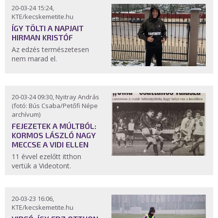
20-03-24 15:24,
KTE/kecskemetite.hu
ÍGY TÖLTI A NAPJAIT
HIRMAN KRISTÓF
Az edzés természetesen
nem marad el.
20-03-24 09:30, Nyitray András
(fotó: Bús Csaba/Petőfi Népe
archívum)
FEJEZETEK A MÚLTBÓL:
KORMOS LÁSZLÓ NAGY
MECCSE A VIDI ELLEN
11 évvel ezelőtt itthon
vertük a Videotont.
20-03-23 16:06,
KTE/kecskemetite.hu