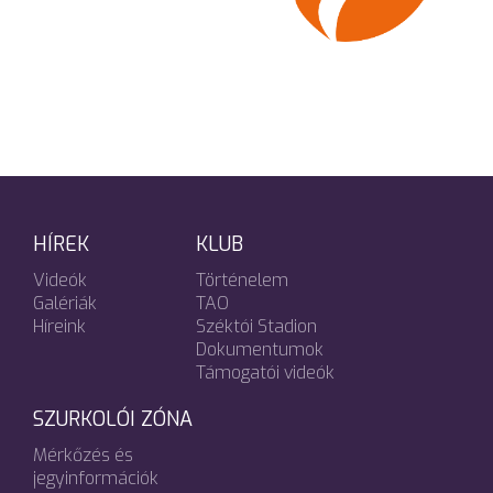
HÍREK
KLUB
Videók
Történelem
Galériák
TAO
Híreink
Széktói Stadion
Dokumentumok
Támogatói videók
SZURKOLÓI ZÓNA
Mérkőzés és
jegyinformációk