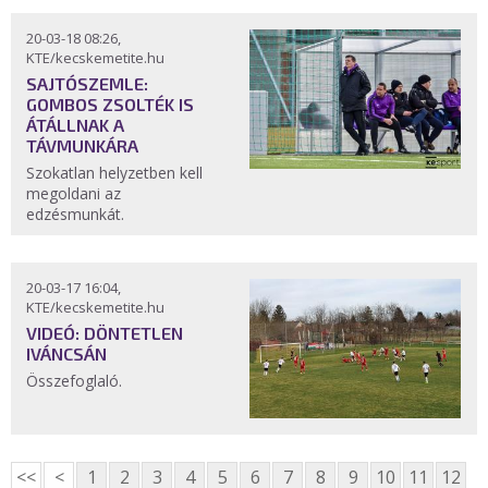
20-03-18 08:26,
KTE/kecskemetite.hu
SAJTÓSZEMLE:
GOMBOS ZSOLTÉK IS
ÁTÁLLNAK A
TÁVMUNKÁRA
Szokatlan helyzetben kell
megoldani az
edzésmunkát.
20-03-17 16:04,
KTE/kecskemetite.hu
VIDEÓ: DÖNTETLEN
IVÁNCSÁN
Összefoglaló.
<<
<
1
2
3
4
5
6
7
8
9
10
11
12