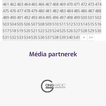
461
462
463
464
465
466
467
468
469
470
471
472
473
474
475
476
477
478
479
480
481
482
483
484
485
486
487
488
489
490
491
492
493
494
495
496
497
498
499
500
501
502
503
504
505
506
507
508
509
510
511
512
513
514
515
516
517
518
519
520
521
522
523
524
525
526
527
528
529
530
531
532
533
534
535
536
537
538
539
540
541
>
>>
Média partnerek