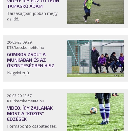
VIDEÓ: ÍGY EDZ OTTHON
TAMASKÓ ÁDÁM
Társaságban jobban megy
az idő.
20-03-23 09:29,
KTE/kecskemetite.hu
GOMBOS ZSOLT A
MUNKÁBAN ÉS AZ
ŐSZINTESÉGBEN HISZ
Nagyinterjú.
20-03-20 13:57,
KTE/kecskemetite.hu
VIDEÓ: ÍGY ZAJLANAK
MOST A "KÖZÖS"
EDZÉSEK
Formabontó csapatedzés.