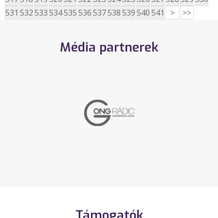
531
532
533
534
535
536
537
538
539
540
541
>
>>
Média partnerek
Támogatók