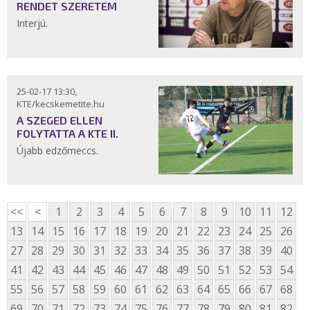
RENDET SZERETEM
Interjú.
25-02-17 13:30,
KTE/kecskemetite.hu
A SZEGED ELLEN
FOLYTATTA A KTE II.
Újabb edzőmeccs.
<<
<
1
2
3
4
5
6
7
8
9
10
11
12
13
14
15
16
17
18
19
20
21
22
23
24
25
26
27
28
29
30
31
32
33
34
35
36
37
38
39
40
41
42
43
44
45
46
47
48
49
50
51
52
53
54
55
56
57
58
59
60
61
62
63
64
65
66
67
68
69
70
71
72
73
74
75
76
77
78
79
80
81
82