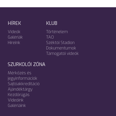
HÍREK
KLUB
Videók
Történelem
Galériák
TAO
Híreink
Széktói Stadion
Dokumentumok
Támogatói videók
SZURKOLÓI ZÓNA
Mérkőzés és
jegyinformációk
Sajtóakkreditáció
Ajándéktárgy
Kezdőrúgás
Videóink
Galériáink